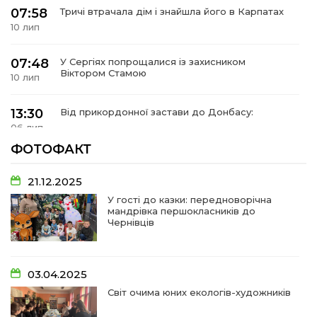
07:58
Тричі втрачала дім і знайшла його в Карпатах
10 лип
07:48
У Сергіях попрощалися із захисником
Віктором Стамою
10 лип
13:30
Від прикордонної застави до Донбасу:
06 лип
ФОТОФАКТ
14:18
Добра справа об’єднала людей!
01 лип
21.12.2025
У гості до казки: передноворічна
мандрівка першокласників до
09:31
Творчі підсумки юних художників
Чернівців
28 чер
09:28
Довгопільський рок заради благодійності
03.04.2025
28 чер
Світ очима юних екологів-художників
09:20
Проза Людмили Охріменко: про те, що і гріє, і