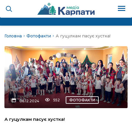
Головна
Фотофакти
А гуцулкам пасує хустка!
на
Карпати: голос гірського
мадах
 знати
552
ФОТОФАКТИ
06.12.2024
лля
А гуцулкам пасує хустка!
опит холєра, шо вповідає
а