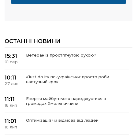
ОСТАННІ НОВИНИ
15:31
Ветеран із простягнутою рукою?
01 сер
10:11
«Just do it» по-українськи: просто роби
наступний крок
27 лип
11:11
Енергія майбутнього народжується в
громадах Хмельниччини
16 лип
11:01
Оптимізація чи відмова від людей
16 лип