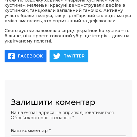
«Галя по садочку ходила», «Чарівна хустина», «Яка
 повернення
хустина». Маленькі красуні демонстрували дефіле в
а умови придбання
хустинках, танцювали запальний таночок. Активну
и
участь брали і матусі, так у грі «Гарячий стілець» матусі
и та контакти
вміло змагались, хто спритніший та дефілювали.
Свято хустки завоювало серця українок бо хустка – то
більше, ніж просто головний убір, це історія – доля на
уквітчаному полотні.
FACEBOOK
TWITTER
Залишити коментар
Ваша e-mail адреса не оприлюднюватиметься.
Обов’язкові поля позначені
*
Ваш комментар
*