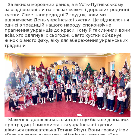
За вікном морозний ранок, а в Усть-Путильському
закладі розквітли на плечах малечі і дорослих родинні
шана Героям!
хустки. Саме напередодні 7 грудня, коли ми
відзначаємо День української хустки. Це відновлення
однієї з традицій нашого народу, споконвічне
айно!
прагнення українців до краси. Тому й так личили вони
всім, хто одягнув їх сьогодні. Свято хустки обʼєднує
жінок різного фаху, віку для збереження українських
і
традицій.
вні вісті
тегорії
акти
кти
Маленькі дошкільнята сьогодні ще більше дізналися
про традиції використання української хустки,
ділиться вихователька Тетяна Різун. Вони грали у ігри
рпати: голос гірського краю