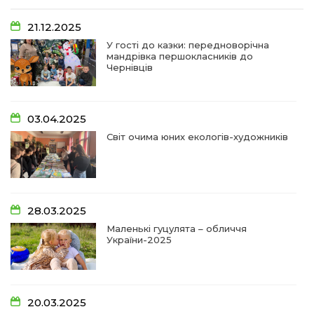
07:48
У Сергіях попрощалися із захисником
Віктором Стамою
10 лип
21.12.2025
У гості до казки: передноворічна
мандрівка першокласників до
13:30
Від прикордонної застави до Донбасу:
Чернівців
06 лип
14:18
Добра справа об’єднала людей!
03.04.2025
01 лип
Світ очима юних екологів-художників
09:31
Творчі підсумки юних художників
28 чер
09:28
Довгопільський рок заради благодійності
28.03.2025
28 чер
Маленькі гуцулята – обличчя
України-2025
09:20
Проза Людмили Охріменко: про те, що і гріє, і
болить…
28 чер
20.03.2025
14:44
Рік невідомості та болю: