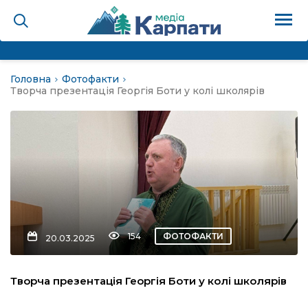
Головна
Фотофакти
на
Творча презентація Георгія Боти у колі школярів
Карпати: голос гірського
мадах
 знати
154
ФОТОФАКТИ
20.03.2025
лля
Творча презентація Георгія Боти у колі школярів
опит холєра, шо вповідає
а