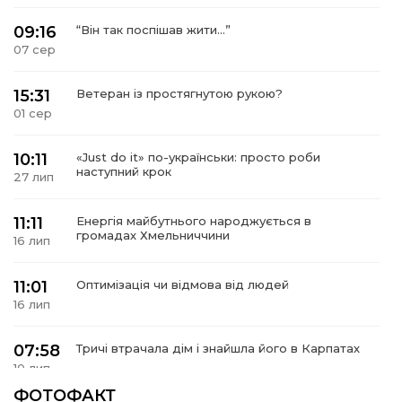
09:16
“Він так поспішав жити…”
07 сер
15:31
Ветеран із простягнутою рукою?
01 сер
10:11
«Just do it» по-українськи: просто роби
наступний крок
27 лип
11:11
Енергія майбутнього народжується в
громадах Хмельниччини
16 лип
11:01
Оптимізація чи відмова від людей
16 лип
07:58
Тричі втрачала дім і знайшла його в Карпатах
10 лип
ФОТОФАКТ