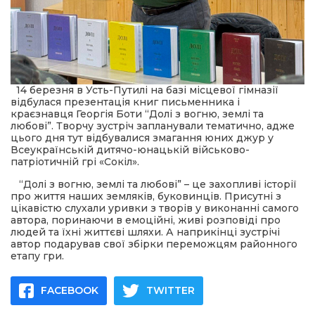
 повернення
а умови придбання
и
и та контакти
14 березня в Усть-Путилі на базі місцевої гімназії
відбулася презентація книг письменника і
краєзнавця Георгія Боти “Долі з вогню, землі та
любові”. Творчу зустріч запланували тематично, адже
цього дня тут відбувалися змагання юних джур у
Всеукраїнській дитячо-юнацькій військово-
патріотичній грі «Сокіл».
“Долі з вогню, землі та любові” – це захопливі історії
про життя наших земляків, буковинців. Присутні з
цікавістю слухали уривки з творів у виконанні самого
автора, поринаючи в емоційні, живі розповіді про
людей та їхні життєві шляхи. А наприкінці зустрічі
автор подарував свої збірки переможцям районного
етапу гри.
FACEBOOK
TWITTER