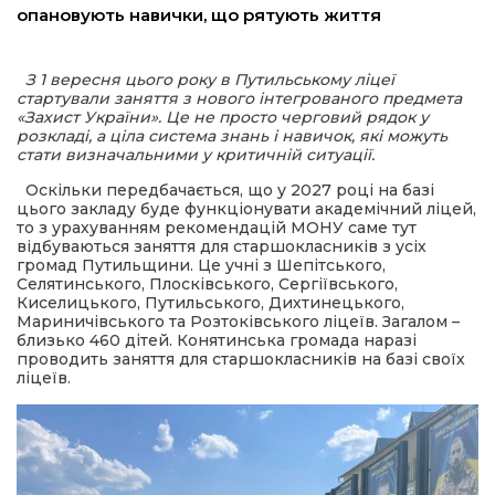
опановують навички, що рятують життя
шана Героям!
З 1 вересня цього року в Путильському ліцеї
стартували заняття з нового інтегрованого предмета
айно!
«Захист України». Це не просто черговий рядок у
розкладі, а ціла система знань і навичок, які можуть
стати визначальними у критичній ситуації.
і
Оскільки передбачається, що у 2027 році на базі
цього закладу буде функціонувати академічний ліцей,
вні вісті
то з урахуванням рекомендацій МОНУ саме тут
відбуваються заняття для старшокласників з усіх
громад Путильщини. Це учні з Шепітського,
тегорії
Селятинського, Плосківського, Сергіївського,
Киселицького, Путильського, Дихтинецького,
Мариничівського та Розтоківського ліцеїв. Загалом –
акти
близько 460 дітей. Конятинська громада наразі
проводить заняття для старшокласників на базі своїх
ліцеїв.
кти
рпати: голос гірського краю