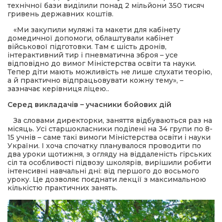
технічної бази виділили понад 2 мільйони 350 тисяч
гривень державних коштів.
«Ми закупили муляжі та макети для кабінету
домедичної допомоги, облаштували кабінет
військової підготовки. Там є шість дронів,
інтерактивний тир і пневматична зброя – усе
відповідно до вимог Міністерства освіти та науки.
Тепер діти мають можливість не лише слухати теорію,
а й практично відпрацьовувати кожну тему», –
зазначає керівниця ліцею..
Серед викладачів – учасники бойових дій
За словами директорки, заняття відбуваються раз на
місяць. Усі старшокласники поділені на 34 групи по 8-
15 учнів – саме такі вимоги Міністерства освіти і науки
України. І хоча спочатку планувалося проводити по
два уроки щотижня, з огляду на віддаленість гірських
сіл та особливості підвозу школярів, вирішили робити
інтенсивні навчальні дні: від першого до восьмого
уроку. Це дозволяє поєднати лекції з максимальною
кількістю практичних занять.