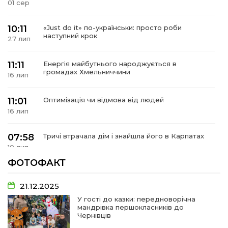
01 сер
10:11
«Just do it» по-українськи: просто роби
наступний крок
27 лип
11:11
Енергія майбутнього народжується в
громадах Хмельниччини
16 лип
11:01
Оптимізація чи відмова від людей
16 лип
07:58
Тричі втрачала дім і знайшла його в Карпатах
10 лип
ФОТОФАКТ
07:48
У Сергіях попрощалися із захисником
Віктором Стамою
10 лип
21.12.2025
У гості до казки: передноворічна
мандрівка першокласників до
13:30
Від прикордонної застави до Донбасу:
Чернівців
06 лип