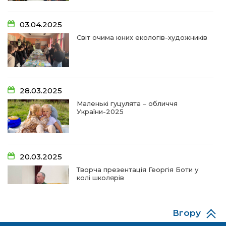
14:18
Добра справа об’єднала людей!
03.04.2025
01 лип
Світ очима юних екологів-художників
09:31
Творчі підсумки юних художників
28 чер
09:28
Довгопільський рок заради благодійності
28.03.2025
28 чер
Маленькі гуцулята – обличчя
України-2025
09:20
Проза Людмили Охріменко: про те, що і гріє, і
болить…
28 чер
20.03.2025
14:44
Рік невідомості та болю:
Творча презентація Георгія Боти у
19 чер
колі школярів
14:33
На освітньому горизонті
19 чер
Вгору
06.12.2024