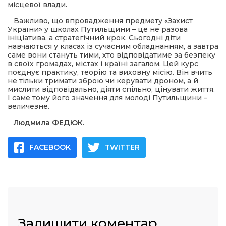
місцевої влади.
Важливо, що впровадження предмету «Захист
України» у школах Путильщини – це не разова
ініціатива, а стратегічний крок. Сьогодні діти
навчаються у класах із сучасним обладнанням, а завтра
саме вони стануть тими, хто відповідатиме за безпеку
в своїх громадах, містах і країні загалом. Цей курс
поєднує практику, теорію та виховну місію. Він вчить
не тільки тримати зброю чи керувати дроном, а й
мислити відповідально, діяти спільно, цінувати життя.
І саме тому його значення для молоді Путильщини –
величезне.
Людмила ФЕДЮК.
FACEBOOK
TWITTER
Залишити коментар