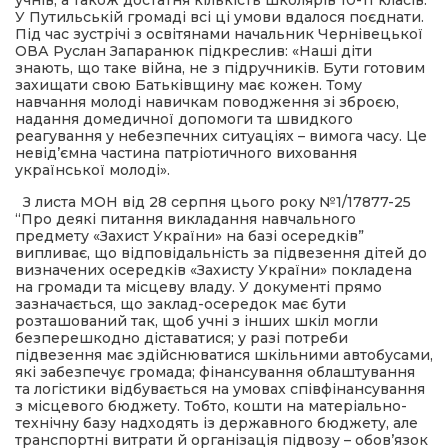
учнів, а також достатня кількість школярів 10-11 класів.
У Путильській громаді всі ці умови вдалося поєднати.
Під час зустрічі з освітянами начальник Чернівецької
ОВА Руслан Запаранюк підкреслив: «Наші діти
знають, що таке війна, не з підручників. Бути готовим
захищати свою Батьківщину має кожен. Тому
навчання молоді навичкам поводження зі зброєю,
надання домедичної допомоги та швидкого
реагування у небезпечних ситуаціях – вимога часу. Це
невід’ємна частина патріотичного виховання
української молоді».
З листа МОН від 28 серпня цього року №1/17877-25
“Про деякі питання викладання навчального
предмету «Захист України» на базі осередків”
випливає, що відповідальність за підвезення дітей до
визначених осередків «Захисту України» покладена
на громади та місцеву владу. У документі прямо
зазначається, що заклад-осередок має бути
розташований так, щоб учні з інших шкіл могли
безперешкодно діставатися; у разі потреби
підвезення має здійснюватися шкільними автобусами,
які забезпечує громада; фінансування облаштування
та логістики відбувається на умовах співфінансування
з місцевого бюджету. Тобто, кошти на матеріально-
технічну базу надходять із державного бюджету, але
транспортні витрати й організація підвозу – обов’язок