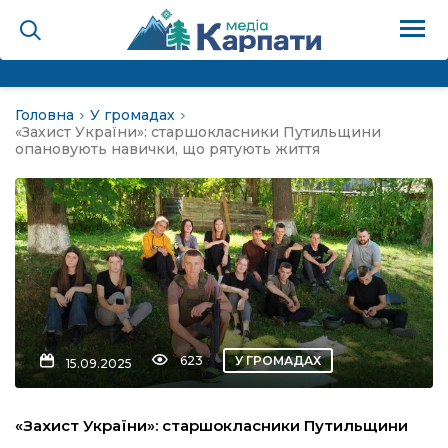
Головна
У громадах
на
«Захист України»: старшокласники Путильщини
опановують навички, що рятують життя
Карпати: голос гірського
мадах
 знати
лля
623
У ГРОМАДАХ
15.09.2025
опит холєра, шо вповідає
«Захист України»: старшокласники Путильщини
а