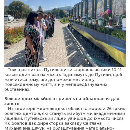
 повернення
а умови придбання
и
и та контакти
Тож з різних сіл Путильщини старшокласники 10-11
класів один раз на місяць їздитимуть до Путили, щоб
навчитися тому, що допоможе не лише у
повсякденному житті, а й у непередбачуваних
обставинах.
Більше двох мільйонів гривень на обладнання для
занять
На території Чернівецької області створили 26 таких
освітніх центрів, які стануть майбутніми академічними
ліцеями. Путильський ліцей увійшов до їхнього числа.
Як розповідає директорка закладу Світлана
Михайлівна Дячук, на облаштування матеріально-