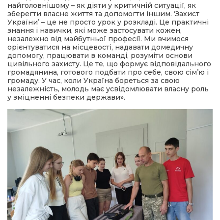
найголовнішому – як діяти у критичній ситуації, як
зберегти власне життя та допомогти іншим. ‘Захист
України’ – це не просто урок у розкладі. Це практичні
знання і навички, які може застосувати кожен,
незалежно від майбутньої професії. Ми вчимося
орієнтуватися на місцевості, надавати домедичну
допомогу, працювати в команді, розуміти основи
цивільного захисту. Це те, що формує відповідального
громадянина, готового подбати про себе, свою сім’ю і
громаду. У час, коли Україна бореться за свою
незалежність, молодь має усвідомлювати власну роль
у зміцненні безпеки держави».