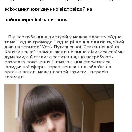
всіх»: цикл юридичних відповідей на
шана Героям!
найпоширеніші запитання
айно!
Під час публічних дискусій у межах проєкту
«Одна
тема – одна громада – одне рішення для всіх»
, який
і
діяв на територї Усть-Путильської, Селятинської та
Конятинської громад, люди не лише ділилися своїми
думками, а й ставили запитання, що потребують
вні вісті
фахового пояснення. Чимало з них стосувалися
юридичної сфери – прав мешканців, обов’язків
органів влади, можливостей захисту інтересів
тегорії
громади.
акти
кти
рпати: голос гірського краю