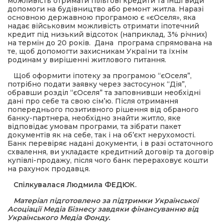
можливість отримати пільгові кредити та інші види
допомоги на будівництво або ремонт житла. Наразі
основною державною програмою є «єОселя», яка
надає військовим можливість отримати іпотечний
кредит під низький відсоток (наприклад, 3% річних)
на термін до 20 років. Дана програма спрямована на
те, щоб допомогти захисникам України та їхнім
родинам у вирішенні житлового питання.
Щоб оформити іпотеку за програмою “єОселя”,
потрібно подати заявку через застосунок “Дія”,
обравши розділ “єОселя” та заповнивши необхідні
дані про себе та свою сім’ю. Після отримання
попереднього позитивного рішення від обраного
банку-партнера, необхідно знайти житло, яке
відповідає умовам програми, та зібрати пакет
документів як на себе, так і на об’єкт нерухомості.
Банк перевіряє надані документи, і в разі остаточного
схвалення, ви укладаєте кредитний договір та договір
купівлі-продажу, після чого банк перераховує кошти
на рахунок продавця.
Спілкувалася Людмила ФЕДЮК.
Матеріал підготовлено за підтримки Української
Асоціації Медіа Бізнесу завдяки фінансуванню від
Українського Медіа Фонду.