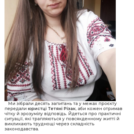
 повернення
а умови придбання
и
и та контакти
Ми зібрали десять запитань та у межах проєкту
передали
юристці Тетяні Різак
, аби кожен отримав
чітку й зрозумілу відповідь. Йдеться про практичні
ситуації, які трапляються у повсякденному житті й
викликають труднощі через складність
законодавства.