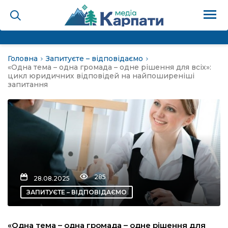
Головна
Запитуєте – відповідаємо
на
«Одна тема – одна громада – одне рішення для всіх»:
цикл юридичних відповідей на найпоширеніші
запитання
Карпати: голос гірського
мадах
 знати
285
28.08.2025
лля
ЗАПИТУЄТЕ – ВІДПОВІДАЄМО
опит холєра, шо вповідає
а
«Одна тема – одна громада – одне рішення для