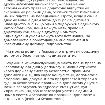
Відповідно до українського законодавства,
дружина/чоловік військовослужбовця не має
автоматичного права на додаткову відпустку чи
скорочений робочий день, оскільки таких пільг лише
на цій підставі не передбачено. Проте, якщо в сім’ї є
двоє чи більше дітей віком до 15 років, дитина з
інвалідністю, або якщо один з подружжя є одинокою
матір’ю/батьком, вони можуть мати право на
додаткову соціальну відпустку. Крім того,
індивідуальні умови можуть бути встановлені за
домовленістю з роботодавцем або прописані в
колективному договорі підприємства.
Чи можна родині військового отримати юридичну
допомогу безоплатно, і куди звертатися
Родини військовослужбовців мають повне право на
безоплатну юридичну допомогу. Її можна отримати
через державну систему безоплатної правничої
допомоги (БПД), яка надає консультації, допомагає з
оформленням документів та представляє інтереси в
суді. За безоплатною правничою допомогою у Путилі
можна звернутись за адресою: смт Путила, вул.
Українська, 180, або ж зателефонувати на єдиний
номер системи безоплатної правничої допомоги: 0
800 213 103 (дзвінки безкоштовні).