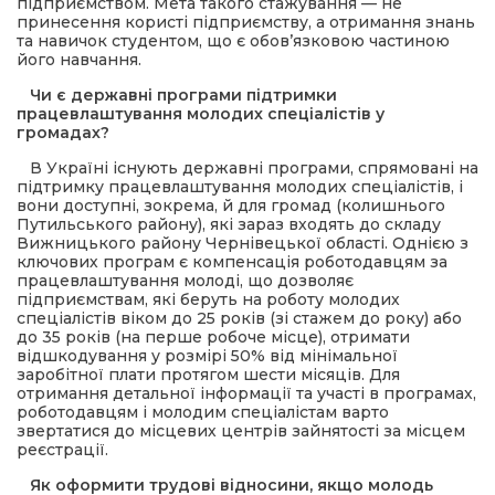
підприємством. Мета такого стажування — не
принесення користі підприємству, а отримання знань
та навичок студентом, що є обов’язковою частиною
його навчання.
Чи є державні програми підтримки
працевлаштування молодих спеціалістів у
громадах?
В Україні існують державні програми, спрямовані на
підтримку працевлаштування молодих спеціалістів, і
вони доступні, зокрема, й для громад (колишнього
Путильського району), які зараз входять до складу
Вижницького району Чернівецької області. Однією з
ключових програм є компенсація роботодавцям за
працевлаштування молоді, що дозволяє
підприємствам, які беруть на роботу молодих
спеціалістів віком до 25 років (зі стажем до року) або
до 35 років (на перше робоче місце), отримати
відшкодування у розмірі 50% від мінімальної
заробітної плати протягом шести місяців. Для
отримання детальної інформації та участі в програмах,
роботодавцям і молодим спеціалістам варто
звертатися до місцевих центрів зайнятості за місцем
реєстрації.
Як оформити трудові відносини, якщо молодь