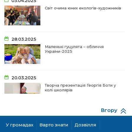
03.04.2025
28 чер
Світ очима юних екологів-художників
09:20
Проза Людмили Охріменко: про те, що і гріє, і
болить…
28 чер
14:44
Рік невідомості та болю:
28.03.2025
19 чер
Маленькі гуцулята – обличчя
України-2025
14:33
На освітньому горизонті
19 чер
20.03.2025
09:09
Від дитячих випробувань до фронту
Творча презентація Георгія Боти у
11 чер
колі школярів
09:06
Від каменя до деревця: спогади майстрів та
газдинь
11 чер
Вгору
06.12.2024
09:03
Сарата: земля солених вод та едельвейсів
А гуцулкам пасує хустка!
У громадах
Варто знати
Дозвілля
11 чер