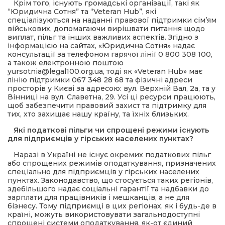
Крім того, існують громадські організації, такі як
“Юридична Сотня” та “Veteran Hub”, які
спеціалізуються на наданні правової підтримки сім’ям
військових, допомагаючи вирішвати питання щодо
виплат, пільг та інших важливих аспектів. Згідно з
інформацією на сайтах, «Юридична Сотня» надає
консультації за телефоном гарячої лінії 0 800 308 100,
а також електронною поштою
yursotnia@legal100.org.ua, тоді як «Veteran Hub» має
лінію підтримки 067 348 28 68 та фізичні адреси
просторів у Києві за адресою: вул. Верхній Вал, 2а, та у
Вінниці на вул. Славетна, 29. Усі ці ресурси працюють,
щоб забезпечити правовий захист та підтримку для
тих, хто захищає нашу країну, та їхніх близьких.
Які податкові пільги чи спрощені режими існують
для підприємців у гірських населених пунктах?
Наразі в Україні не існує окремих податкових пільг
або спрощених режимів оподаткування, призначених
спеціально для підприємців у гірських населених
пунктах. Законодавство, що стосується таких регіонів,
здебільшого надає соціальні гарантії та надбавки до
зарплати для працівників і мешканців, а не для
бізнесу. Тому підприємці в цих регіонах, як і будь-де в
країні, можуть використовувати загальнодоступні
спрощені системи оподаткування, як-от єдиний