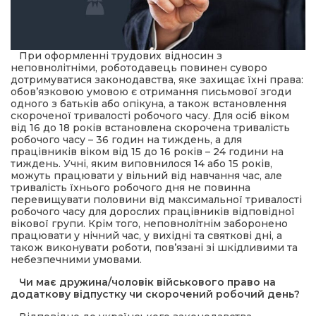
При оформленні трудових відносин з
неповнолітніми, роботодавець повинен суворо
дотримуватися законодавства, яке захищає їхні права:
обов’язковою умовою є отримання письмової згоди
одного з батьків або опікуна, а також встановлення
скороченої тривалості робочого часу. Для осіб віком
від 16 до 18 років встановлена скорочена тривалість
робочого часу – 36 годин на тиждень, а для
працівників віком від 15 до 16 років – 24 години на
тиждень. Учні, яким виповнилося 14 або 15 років,
можуть працювати у вільний від навчання час, але
тривалість їхнього робочого дня не повинна
перевищувати половини від максимальної тривалості
робочого часу для дорослих працівників відповідної
вікової групи. Крім того, неповнолітнім заборонено
працювати у нічний час, у вихідні та святкові дні, а
також виконувати роботи, пов’язані зі шкідливими та
небезпечними умовами.
Чи має дружина/чоловік військового право на
додаткову відпустку чи скорочений робочий день?