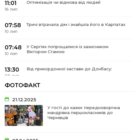
11:01
Оптимізація чи відмова від людей
16 лип
07:58
Тричі втрачала дім і знайшла його в Карпатах
10 лип
07:48
У Сергіях попрощалися із захисником
Віктором Стамою
10 лип
13:30
Від прикордонної застави до Донбасу:
06 лип
ФОТОФАКТ
14:18
Добра справа об’єднала людей!
01 лип
21.12.2025
У гості до казки: передноворічна
мандрівка першокласників до
09:31
Творчі підсумки юних художників
Чернівців
28 чер
09:28
Довгопільський рок заради благодійності