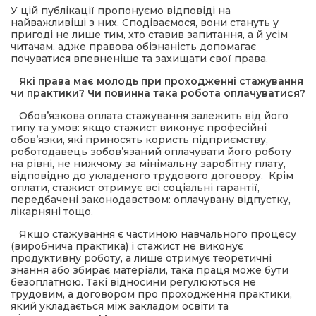
У цій публікації пропонуємо відповіді на
найважливіші з них. Сподіваємося, вони стануть у
пригоді не лише тим, хто ставив запитання, а й усім
читачам, адже правова обізнаність допомагає
почуватися впевненіше та захищати свої права.
Які права має молодь при проходженні стажування
чи практики? Чи повинна така робота оплачуватися?
Обов’язкова оплата стажування залежить від його
типу та умов: якщо стажист виконує професійні
обов’язки, які приносять користь підприємству,
роботодавець зобов’язаний оплачувати його роботу
на рівні, не нижчому за мінімальну заробітну плату,
відповідно до укладеного трудового договору. Крім
оплати, стажист отримує всі соціальні гарантії,
передбачені законодавством: оплачувану відпустку,
лікарняні тощо.
Якщо стажування є частиною навчального процесу
(виробнича практика) і стажист не виконує
продуктивну роботу, а лише отримує теоретичні
знання або збирає матеріали, така праця може бути
безоплатною. Такі відносини регулюються не
трудовим, а договором про проходження практики,
який укладається між закладом освіти та