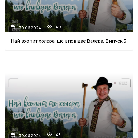
40
30.06.2024
Най вхопит холєра, шо вповідає Валєра. Випуск 5
43
30.06.2024