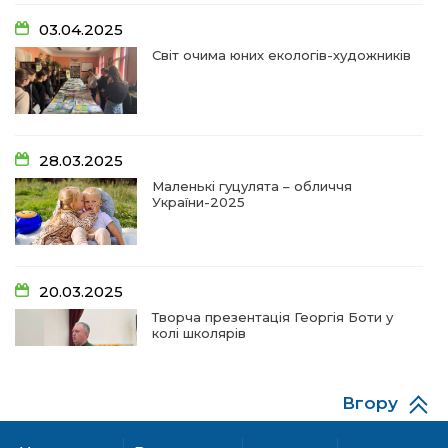
14:18
Добра справа об’єднала людей!
03.04.2025
01 лип
Світ очима юних екологів-художників
09:31
Творчі підсумки юних художників
28 чер
09:28
Довгопільський рок заради благодійності
28.03.2025
28 чер
Маленькі гуцулята – обличчя
України-2025
09:20
Проза Людмили Охріменко: про те, що і гріє, і
болить…
28 чер
20.03.2025
14:44
Рік невідомості та болю:
Творча презентація Георгія Боти у
19 чер
колі школярів
14:33
На освітньому горизонті
19 чер
Вгору
06.12.2024
09:09
Від дитячих випробувань до фронту