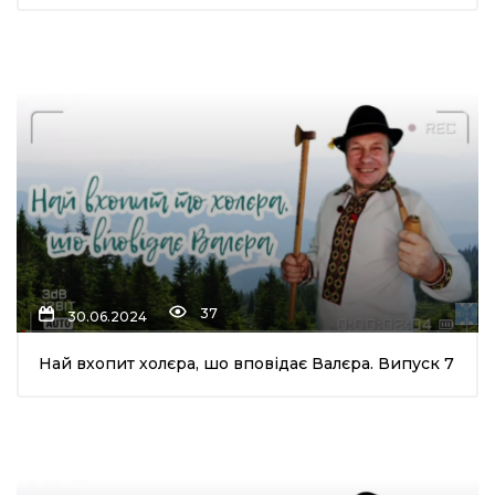
37
30.06.2024
Най вхопит холєра, шо вповідає Валєра. Випуск 7