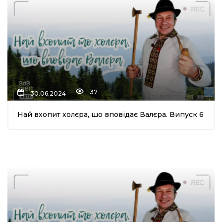
37
30.06.2024
Най вхопит холєра, шо вповідає Валєра. Випуск 6