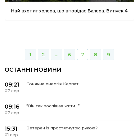
Най вхопит холєра, шо вповідає Валєра. Випуск 4
1
2
…
6
7
8
9
ОСТАННІ НОВИНИ
09:21
Сонячна енергія Карпат
07 сер
09:16
“Він так поспішав жити…”
07 сер
15:31
Ветеран із простягнутою рукою?
01 сер