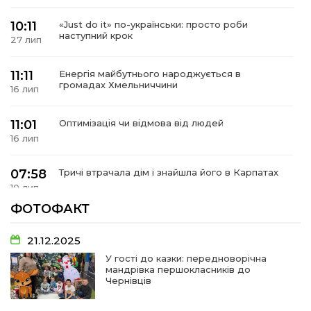
10:11
«Just do it» по-українськи: просто роби
наступний крок
27 лип
11:11
Енергія майбутнього народжується в
громадах Хмельниччини
16 лип
11:01
Оптимізація чи відмова від людей
16 лип
07:58
Тричі втрачала дім і знайшла його в Карпатах
10 лип
ФОТОФАКТ
07:48
У Сергіях попрощалися із захисником
Віктором Стамою
10 лип
21.12.2025
У гості до казки: передноворічна
мандрівка першокласників до
13:30
Від прикордонної застави до Донбасу:
Чернівців
06 лип