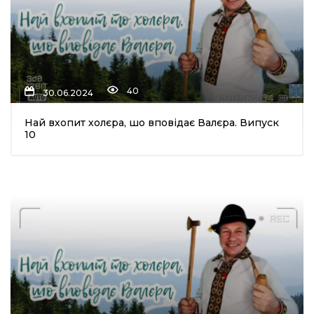
40
30.06.2024
Най вхопит холєра, шо вповідає Валєра. Випуск
10