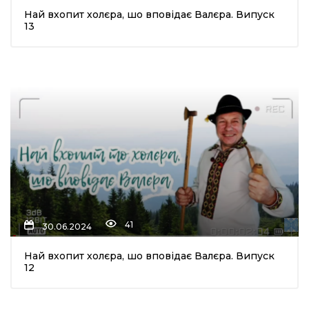
Най вхопит холєра, шо вповідає Валєра. Випуск
шана Героям!
13
айно!
і
вні вісті
тегорії
акти
41
30.06.2024
кти
Най вхопит холєра, шо вповідає Валєра. Випуск
12
рпати: голос гірського краю