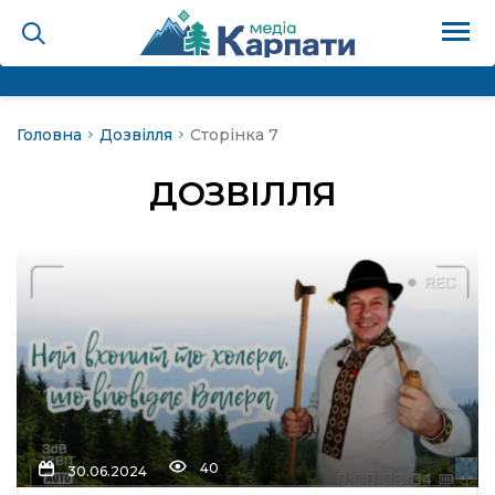
Головна
Дозвілля
Сторінка 7
на
ДОЗВІЛЛЯ
Карпати: голос гірського
мадах
 знати
лля
опит холєра, шо вповідає
40
30.06.2024
а