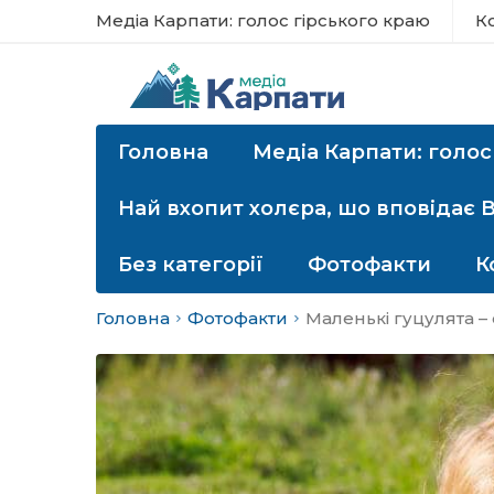
Медіа Карпати: голос гірського краю
К
Головна
Медіа Карпати: голос
Най вхопит холєра, шо вповідає 
Без категорії
Фотофакти
К
Головна
Фотофакти
Маленькі гуцулята –