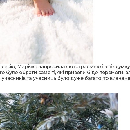
сесію, Марічка запросила фотографиню і в підсумку
 було обрати саме ті, які привели б до перемоги, ал
и учасників та учасниць було дуже багато, то визнач