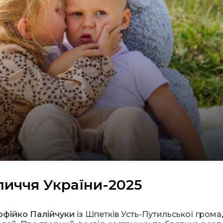
личчя України-2025
офійко Палійчуки
із Шпетків Усть-Путильської гром