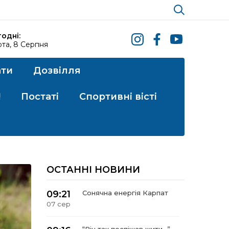
одні:
та, 8 Серпня
ати
Дозвілля
!
Постаті
Спортивні вісті
ОСТАННІ НОВИНИ
09:21
Сонячна енергія Карпат
07 сер