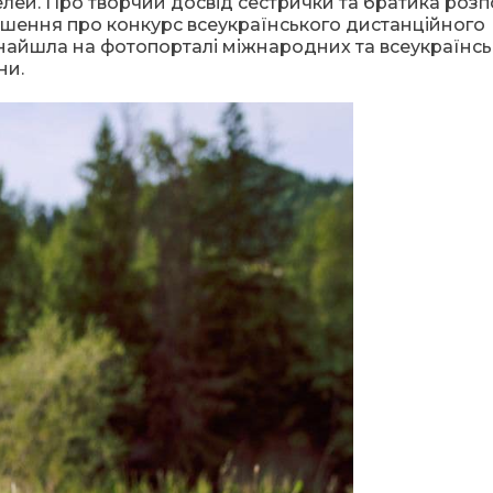
лей. Про творчий досвід сестрички та братика розп
ошення про конкурс всеукраїнського дистанційного
айшла на фотопорталі міжнародних та всеукраїнсь
ни.