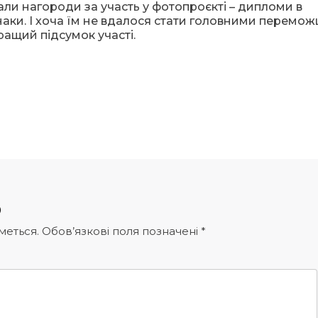
ли нагороди за участь у фотопроєкті – дипломи в
знаки. І хоча їм не вдалося стати головними перемо
ращий підсумок участі.
р
меться.
Обов’язкові поля позначені
*