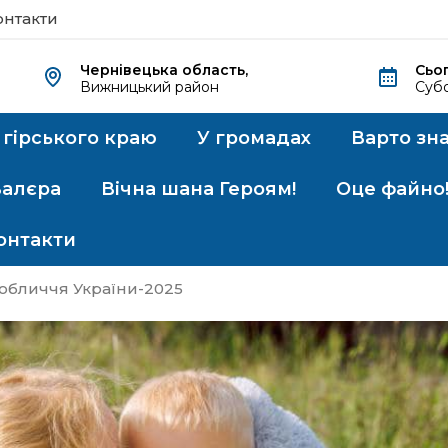
онтакти
Чернівецька область,
Сьог
Вижницький район
Субо
 гірського краю
У громадах
Варто зн
Валєра
Вічна шана Героям!
Оце файно
онтакти
 обличчя України-2025