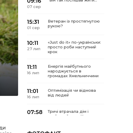
09:16
“Він так поспішав жити…”
07 сер
15:31
Ветеран із простягнутою
рукою?
01 сер
10:11
«Just do it» по-українськи:
просто роби наступний
27 лип
крок
11:11
Енергія майбутнього
народжується в
16 лип
громадах Хмельниччини
11:01
Оптимізація чи відмова
від людей
16 лип
07:58
Тричі втрачала дім і
знайшла його в Карпатах
10 лип
ади
У Сергіях попрощалися із