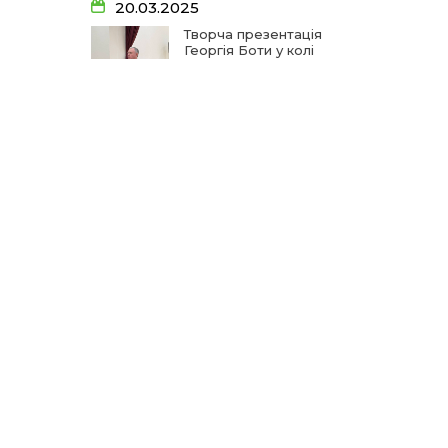
20.03.2025
19 чер
Творча презентація
Георгія Боти у колі
школярів
14:33
На освітньому горизонті
19 чер
09:09
Від дитячих випробувань
06.12.2024
до фронту
11 чер
А гуцулкам пасує
хустка!
09:06
Від каменя до деревця:
спогади майстрів та
11 чер
газдинь
28.08.2024
09:03
Сарата: земля солених
Тризуб, загартований
вод та едельвейсів
11 чер
у боях
11:12
Допоки ви є – на
шпальтах і в онлайні!
05 чер
27.08.2024
10:57
Прощання з початковою
Діти Незалежності