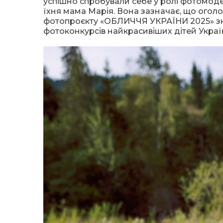
успішно спробували себе у ролі фотомоде
їхня мама Марія. Вона зазначає, що огол
фотопроєкту «ОБЛИЧЧЯ УКРАЇНИ 2025» зн
фотоконкурсів найкрасивіших дітей Украї