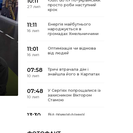
10:11
«Just do it» по-українськи:
просто роби наступний
27 лип
крок
11:11
Енергія майбутнього
народжується в
16 лип
громадах Хмельниччини
11:01
Оптимізація чи відмова
від людей
16 лип
07:58
Тричі втрачала дім і
знайшла його в Карпатах
10 лип
07:48
У Сергіях попрощалися із
захисником Віктором
10 лип
Стамою
13:30
Від прикордонної
застави до Донбасу:
06 лип