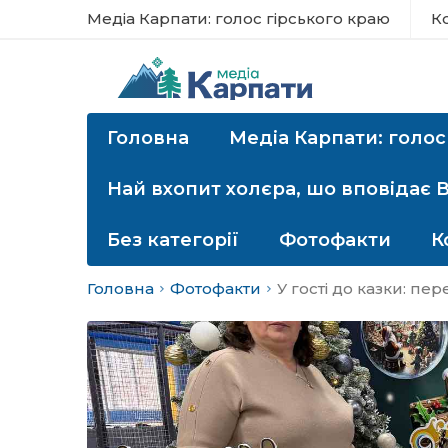
Медіа Карпати: голос гірського краю
К
Головна
Медіа Карпати: голос
Най вхопит холєра, шо вповідає 
Без категорії
Фотофакти
К
Головна
Фотофакти
У гості до казки: п