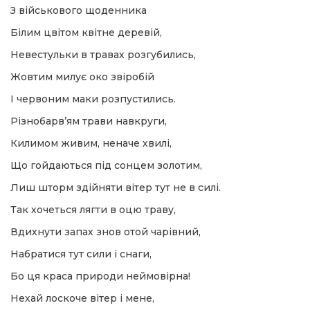
З військового щоденника
шана Героям!
Білим цвітом квітне деревій,
Невестульки в травах розгубились,
айно!
Жовтим милує око звіробій
і
І червоним маки розпустились.
Різнобарв’ям трави навкруги,
вні вісті
Килимом живим, неначе хвилі,
Що гойдаються під сонцем золотим,
тегорії
Лиш шторм здійняти вітер тут не в силі.
акти
Так хочеться лягти в оцю траву,
Вдихнути запах знов отой чарівний,
кти
Набратися тут сили і снаги,
Бо ця краса природи неймовірна!
Нехай лоскоче вітер і мене,
рпати: голос гірського краю