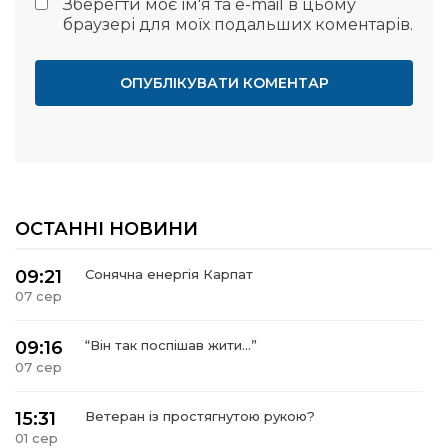
Зберегти моє ім'я та e-mail в цьому
браузері для моїх подальших коментарів.
ОСТАННІ НОВИНИ
09:21
Сонячна енергія Карпат
07 сер
09:16
“Він так поспішав жити…”
07 сер
15:31
Ветеран із простягнутою рукою?
01 сер