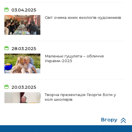
14:18
Добра справа об’єднала людей!
03.04.2025
01 лип
Світ очима юних екологів-художників
09:31
Творчі підсумки юних художників
28 чер
09:28
Довгопільський рок заради благодійності
28.03.2025
28 чер
Маленькі гуцулята – обличчя
України-2025
09:20
Проза Людмили Охріменко: про те, що і гріє, і
болить…
28 чер
20.03.2025
14:44
Рік невідомості та болю:
Творча презентація Георгія Боти у
19 чер
колі школярів
14:33
На освітньому горизонті
19 чер
Вгору
06.12.2024
09:09
Від дитячих випробувань до фронту