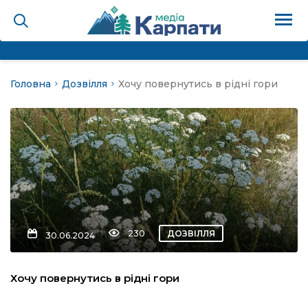
Головна
Дозвілля
Хочу повернутись в рідні гори
на
Карпати: голос гірського
мадах
 знати
230
ДОЗВІЛЛЯ
30.06.2024
лля
Хочу повернутись в рідні гори
опит холєра, шо вповідає
а