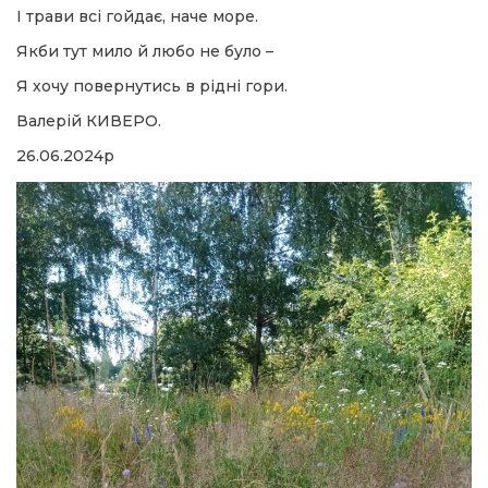
 повернення
І трави всі гойдає, наче море.
а умови придбання
и
Якби тут мило й любо не було –
и та контакти
Я хочу повернутись в рідні гори.
Валерій КИВЕРО.
26.06.2024р