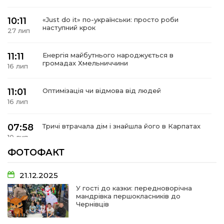
10:11
«Just do it» по-українськи: просто роби
наступний крок
27 лип
11:11
Енергія майбутнього народжується в
громадах Хмельниччини
16 лип
11:01
Оптимізація чи відмова від людей
16 лип
07:58
Тричі втрачала дім і знайшла його в Карпатах
10 лип
ФОТОФАКТ
07:48
У Сергіях попрощалися із захисником
Віктором Стамою
10 лип
21.12.2025
У гості до казки: передноворічна
мандрівка першокласників до
13:30
Від прикордонної застави до Донбасу:
Чернівців
06 лип