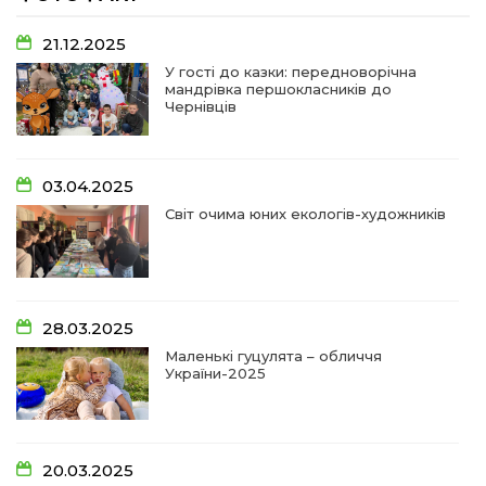
07:48
У Сергіях попрощалися із захисником
Віктором Стамою
10 лип
21.12.2025
У гості до казки: передноворічна
мандрівка першокласників до
13:30
Від прикордонної застави до Донбасу:
Чернівців
06 лип
14:18
Добра справа об’єднала людей!
03.04.2025
01 лип
Світ очима юних екологів-художників
09:31
Творчі підсумки юних художників
28 чер
09:28
Довгопільський рок заради благодійності
28.03.2025
28 чер
Маленькі гуцулята – обличчя
України-2025
09:20
Проза Людмили Охріменко: про те, що і гріє, і
болить…
28 чер
20.03.2025
14:44
Рік невідомості та болю: