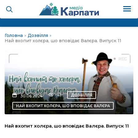
Головна
Дозвілля
на
Най вхопит холєра, шо вповідає Валєра. Випуск 11
Карпати: голос гірського
мадах
 знати
41
ДОЗВІЛЛЯ
30.06.2024
НАЙ ВХОПИТ ХОЛЄРА, ШО ВПОВІДАЄ ВАЛЄРА
лля
Най вхопит холєра, шо вповідає Валєра. Випуск 11
опит холєра, шо вповідає
а