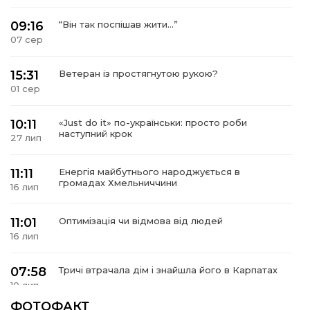
09:16
“Він так поспішав жити…”
07 сер
15:31
Ветеран із простягнутою рукою?
01 сер
10:11
«Just do it» по-українськи: просто роби
наступний крок
27 лип
11:11
Енергія майбутнього народжується в
громадах Хмельниччини
16 лип
11:01
Оптимізація чи відмова від людей
16 лип
07:58
Тричі втрачала дім і знайшла його в Карпатах
10 лип
ФОТОФАКТ