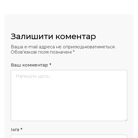
 повернення
а умови придбання
и
и та контакти
Залишити коментар
Ваша e-mail адреса не оприлюднюватиметься.
Обов’язкові поля позначені
*
Ваш комментар
*
Ім'я
*