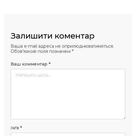
 повернення
а умови придбання
и
и та контакти
Залишити коментар
Ваша e-mail адреса не оприлюднюватиметься.
Обов’язкові поля позначені
*
Ваш комментар
*
Ім'я
*