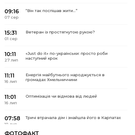
09:16
“Він так поспішав жити…”
07 сер
15:31
Ветеран із простягнутою рукою?
01 сер
10:11
«Just do it» по-українськи: просто роби
наступний крок
27 лип
11:11
Енергія майбутнього народжується в
громадах Хмельниччини
16 лип
11:01
Оптимізація чи відмова від людей
16 лип
07:58
Тричі втрачала дім і знайшла його в Карпатах
10 лип
ФОТОФАКТ