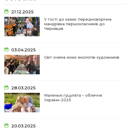
07:48
У Сергіях попрощалися із захисником
Віктором Стамою
10 лип
21.12.2025
У гості до казки: передноворічна
мандрівка першокласників до
13:30
Від прикордонної застави до Донбасу:
Чернівців
06 лип
14:18
Добра справа об’єднала людей!
03.04.2025
01 лип
Світ очима юних екологів-художників
09:31
Творчі підсумки юних художників
28 чер
09:28
Довгопільський рок заради благодійності
28.03.2025
28 чер
Маленькі гуцулята – обличчя
України-2025
09:20
Проза Людмили Охріменко: про те, що і гріє, і
болить…
28 чер
20.03.2025
14:44
Рік невідомості та болю: