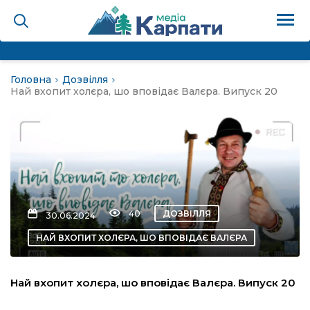
Головна
Дозвілля
на
Най вхопит холєра, шо вповідає Валєра. Випуск 20
Карпати: голос гірського
мадах
 знати
40
ДОЗВІЛЛЯ
30.06.2024
НАЙ ВХОПИТ ХОЛЄРА, ШО ВПОВІДАЄ ВАЛЄРА
лля
Най вхопит холєра, шо вповідає Валєра. Випуск 20
опит холєра, шо вповідає
а