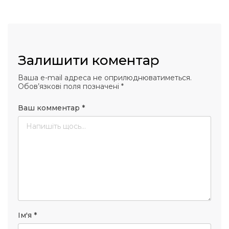
 повернення
а умови придбання
и
и та контакти
Залишити коментар
Ваша e-mail адреса не оприлюднюватиметься.
Обов’язкові поля позначені
*
Ваш комментар
*
Ім'я
*