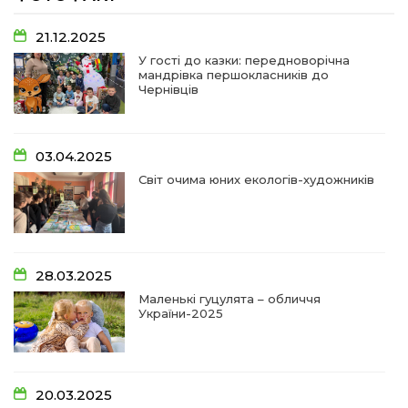
07:48
У Сергіях попрощалися із захисником
Віктором Стамою
10 лип
21.12.2025
У гості до казки: передноворічна
мандрівка першокласників до
13:30
Від прикордонної застави до Донбасу:
Чернівців
06 лип
14:18
Добра справа об’єднала людей!
03.04.2025
01 лип
Світ очима юних екологів-художників
09:31
Творчі підсумки юних художників
28 чер
09:28
Довгопільський рок заради благодійності
28.03.2025
28 чер
Маленькі гуцулята – обличчя
України-2025
09:20
Проза Людмили Охріменко: про те, що і гріє, і
болить…
28 чер
20.03.2025
14:44
Рік невідомості та болю: