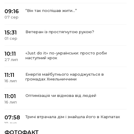
09:16
“Він так поспішав жити…”
07 сер
15:31
Ветеран із простягнутою рукою?
01 сер
10:11
«Just do it» по-українськи: просто роби
наступний крок
27 лип
11:11
Енергія майбутнього народжується в
громадах Хмельниччини
16 лип
11:01
Оптимізація чи відмова від людей
16 лип
07:58
Тричі втрачала дім і знайшла його в Карпатах
10 лип
ФОТОФАКТ