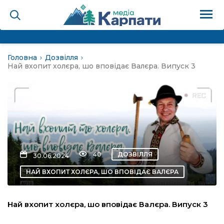
Головна
Дозвілля
на
Най вхопит холєра, шо вповідає Валєра. Випуск 3
Карпати: голос гірського
мадах
 знати
40
ДОЗВІЛЛЯ
30.06.2024
НАЙ ВХОПИТ ХОЛЄРА, ШО ВПОВІДАЄ ВАЛЄРА
лля
Най вхопит холєра, шо вповідає Валєра. Випуск 3
опит холєра, шо вповідає
а