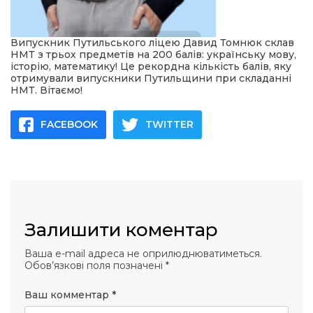
 повернення
а умови придбання
и
и та контакти
Випускник Путильського ліцею Давид Томнюк склав
НМТ з трьох предметів на 200 балів: українську мову,
історію, математику! Це рекордна кількість балів, яку
отримували випускники Путильщини при складанні
НМТ. Вітаємо!
FACEBOOK
TWITTER
Залишити коментар
Ваша e-mail адреса не оприлюднюватиметься.
Обов’язкові поля позначені
*
Ваш комментар
*