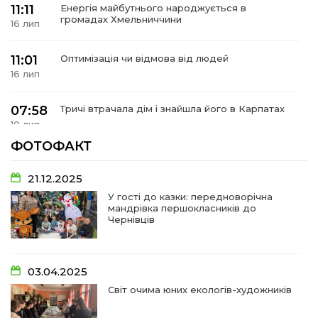
11:11
Енергія майбутнього народжується в
громадах Хмельниччини
16 лип
11:01
Оптимізація чи відмова від людей
16 лип
07:58
Тричі втрачала дім і знайшла його в Карпатах
10 лип
ФОТОФАКТ
07:48
У Сергіях попрощалися із захисником
Віктором Стамою
10 лип
21.12.2025
У гості до казки: передноворічна
мандрівка першокласників до
13:30
Від прикордонної застави до Донбасу:
Чернівців
06 лип
14:18
Добра справа об’єднала людей!
03.04.2025
01 лип
Світ очима юних екологів-художників
09:31
Творчі підсумки юних художників