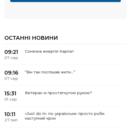
ОСТАННІ НОВИНИ
09:21
Сонячна енергія Карпат
07 сер
09:16
“Він так поспішав жити…”
07 сер
15:31
Ветеран із простягнутою рукою?
01 сер
10:11
«Just do it» по-українськи: просто роби
наступний крок
27 лип