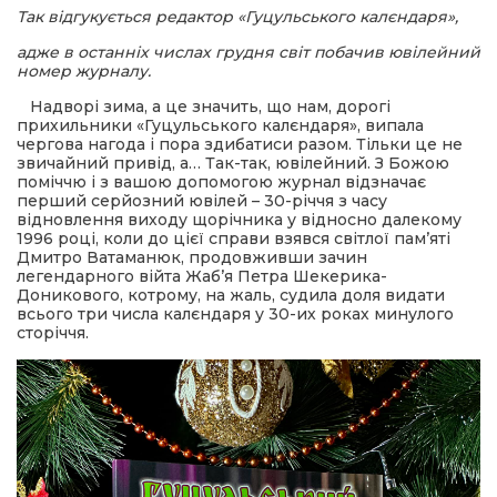
Так відгукується редактор «Гуцульського калєндаря»,
шана Героям!
адже в останніх числах грудня світ побачив ювілейний
номер журналу.
айно!
Надворі зима, а це значить, що нам, дорогі
прихильники «Гуцульського калєндаря», випала
чергова нагода і пора здибатиси разом. Тільки це не
і
звичайний привід, а… Так-так, ювілейний. З Божою
поміччю і з вашою допомогою журнал відзначає
перший серйозний ювілей – 30-річчя з часу
вні вісті
відновлення виходу щорічника у відносно далекому
1996 році, коли до цієї справи взявся світлої пам’яті
Дмитро Ватаманюк, продовживши зачин
тегорії
легендарного війта Жаб’я Петра Шекерика-
Доникового, котрому, на жаль, судила доля видати
всього три числа калєндаря у 30-их роках минулого
сторіччя.
акти
кти
рпати: голос гірського краю