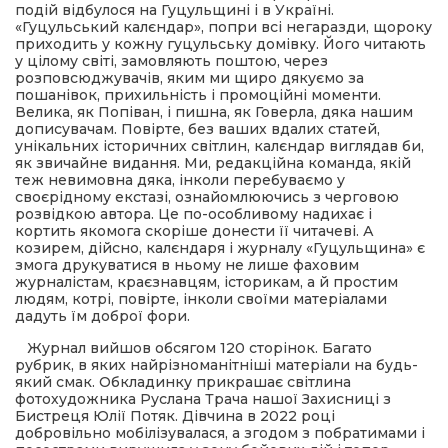
подій відбулося на Гуцульщині і в Україні.
«Гуцульський калєндар», попри всі негаразди, щороку
приходить у кожну гуцульську домівку. Його читають
у цілому світі, замовляють поштою, через
розповсюджувачів, яким ми щиро дякуємо за
пошанівок, прихильність і промоційні моменти.
Велика, як Попіван, і пишна, як Говерла, дяка нашим
дописувачам. Повірте, без ваших вдалих статей,
унікальних історичних світлин, калєндар виглядав би,
як звичайне видання. Ми, редакційна команда, якій
теж невимовна дяка, інколи перебуваємо у
своєрідному екстазі, ознайомлюючись з черговою
розвідкою автора. Це по-особливому надихає і
кортить якомога скоріше донести її читачеві. А
козирем, дійсно, калєндаря і журналу «Гуцульщина» є
змога друкуватися в ньому не лише фаховим
журналістам, краєзнавцям, історикам, а й простим
людям, котрі, повірте, інколи своїми матеріалами
дадуть їм доброї фори.
Журнал вийшов обсягом 120 сторінок. Багато
рубрик, в яких найрізноманітніші матеріали на будь-
який смак. Обкладинку прикрашає світлина
фотохудожника Руслана Трача нашої Захисниці з
Бистреця Юлії Потяк. Дівчина в 2022 році
добровільно мобілізувалася, а згодом з побратимами і