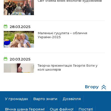
Світ очима юних екологів-художників
09:20
Проза Людмили Охріменко: про те, що і гріє, і
болить…
28 чер
14:44
Рік невідомості та болю:
28.03.2025
19 чер
Маленькі гуцулята – обличчя
України-2025
14:33
На освітньому горизонті
19 чер
20.03.2025
09:09
Від дитячих випробувань до фронту
Творча презентація Георгія Боти у
11 чер
колі школярів
09:06
Від каменя до деревця: спогади майстрів та
газдинь
11 чер
Вгору
06.12.2024
09:03
Сарата: земля солених вод та едельвейсів
А гуцулкам пасує хустка!
У громадах
Варто знати
Дозвілля
11 чер
Вічна шана Героям!
Оце файно!
Постаті