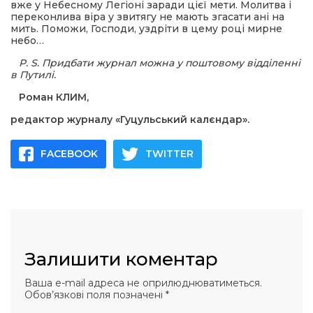
вже у Небесному Легіоні заради цієї мети. Молитва і
переконлива віра у звитягу не мають згасати ані на
мить. Поможи, Господи, уздріти в цему році мирне
небо…
P
.
S
.
Придбати журнал можна у поштовому відділенні
в Путилі.
Роман КЛИМ,
редактор журналу «Гуцульський калєндар».
FACEBOOK
TWITTER
Залишити коментар
Ваша e-mail адреса не оприлюднюватиметься.
Обов’язкові поля позначені
*