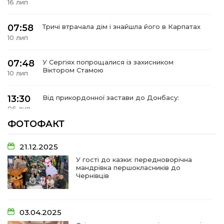
16 лип
07:58
Тричі втрачала дім і знайшла його в Карпатах
10 лип
07:48
У Сергіях попрощалися із захисником
Віктором Стамою
10 лип
13:30
Від прикордонної застави до Донбасу:
06 лип
ФОТОФАКТ
14:18
Добра справа об’єднала людей!
01 лип
21.12.2025
У гості до казки: передноворічна
мандрівка першокласників до
09:31
Творчі підсумки юних художників
Чернівців
28 чер
09:28
Довгопільський рок заради благодійності
03.04.2025
28 чер