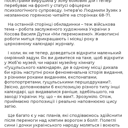
посестрами вирушила у зону бойових дій і тепер
перебуває на фронті у статусі офіцерки
психологічного супроводу. Інтерв’ю Людмили Зузяк з
незламною горянкою читайте на сторінках 68-71.
На останній сторінці обкладинки – теж військова
тема – робота заслуженого художника України з
Косова Василя Дутки «Ми переможемо!». Живописні
роботи митця прикрашають і місяці року в
церковному калєндарі журналу.
І коли, як не тепер, доведеться відкрити маленький
омріяний задум. Як ви дивитеся на таке, щоб відкрити
у Жєб’ю музей, чи наразі музейну кімнату
«Гуцульського калєндаря», де в одному місці дихала
би крізь наступні роки феноменальна історія видання,
з різними роками виданням, експонатами,
фотопортретами, гуцульськими першодруками?..
Звісно, доповнювали б експозицію різного типу інші
калєндарі, що видавалися раніше, здебільшого, на
заході України. Ну, що – як вам?.. Зрозуміло. Отож,
приймаємо пропозиції і реально наповнюємо цису
затію.
Ще багато є у нас планів, які сподіваємось здійснити
після перемоги над клятим ворогом з боліт. Полеглі
сини і дочки українського народу моляться і воюють