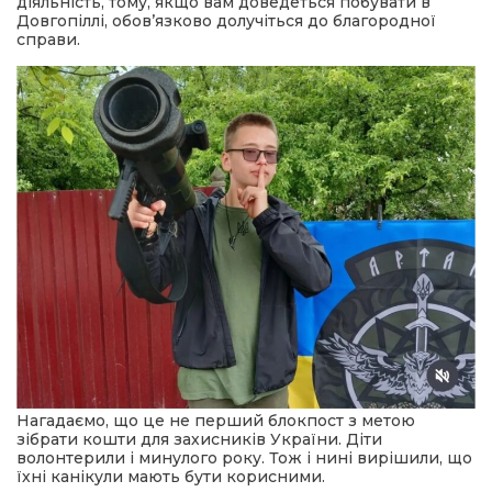
діяльність, тому, якщо вам доведеться побувати в
Довгопіллі, обов’язково долучіться до благородної
справи.
Нагадаємо, що це не перший блокпост з метою
зібрати кошти для захисників України. Діти
волонтерили і минулого року. Тож і нині вирішили, що
їхні канікули мають бути корисними.