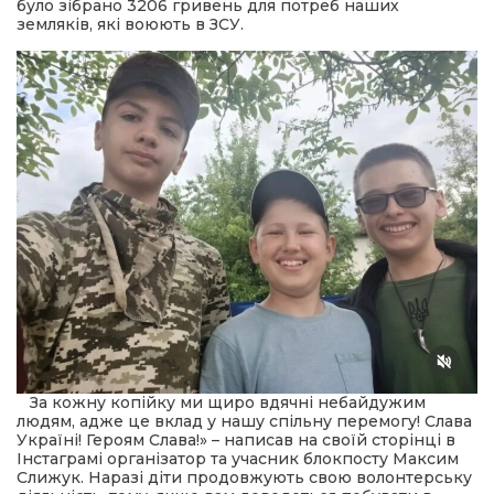
 повернення
було зібрано 3206 гривень для потреб наших
а умови придбання
земляків, які воюють в ЗСУ.
и
и та контакти
За кожну копійку ми щиро вдячні небайдужим
людям, адже це вклад у нашу спільну перемогу! Слава
Україні! Героям Слава!» – написав на своїй сторінці в
Інстаграмі організатор та учасник блокпосту Максим
Слижук. Наразі діти продовжують свою волонтерську