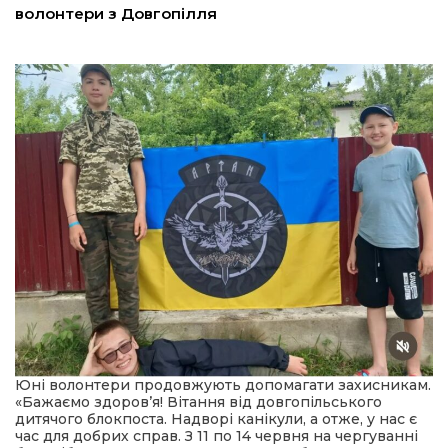
волонтери з Довгопілля
шана Героям!
айно!
і
вні вісті
тегорії
акти
кти
Юні волонтери продовжують допомагати захисникам.
«Бажаємо здоров’я! Вітання від довгопільського
дитячого блокпоста. Надворі канікули, а отже, у нас є
рпати: голос гірського краю
час для добрих справ. З 11 по 14 червня на чергуванні