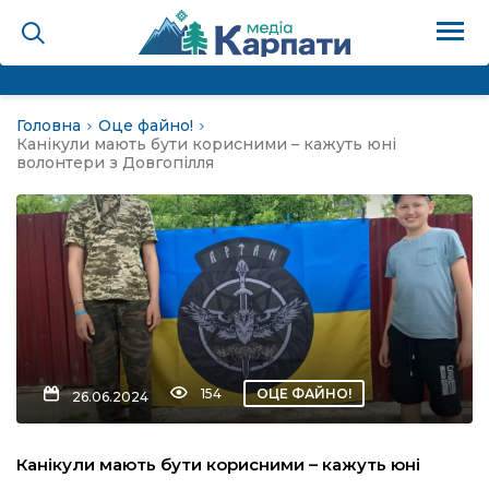
Головна
Оце файно!
на
Канікули мають бути корисними – кажуть юні
волонтери з Довгопілля
Карпати: голос гірського
мадах
 знати
лля
154
ОЦЕ ФАЙНО!
26.06.2024
опит холєра, шо вповідає
Канікули мають бути корисними – кажуть юні
а