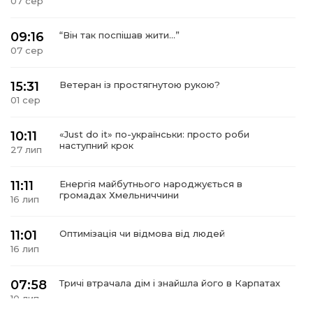
07 сер
09:16
“Він так поспішав жити…”
07 сер
15:31
Ветеран із простягнутою рукою?
01 сер
10:11
«Just do it» по-українськи: просто роби
наступний крок
27 лип
11:11
Енергія майбутнього народжується в
громадах Хмельниччини
16 лип
11:01
Оптимізація чи відмова від людей
16 лип
07:58
Тричі втрачала дім і знайшла його в Карпатах
10 лип