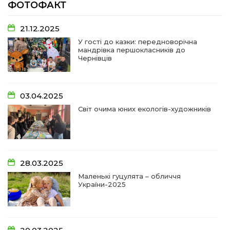
ФОТОФАКТ
07:48
У Сергіях попрощалися із захисником
Віктором Стамою
10 лип
21.12.2025
У гості до казки: передноворічна
мандрівка першокласників до
13:30
Від прикордонної застави до Донбасу:
Чернівців
06 лип
14:18
Добра справа об’єднала людей!
03.04.2025
01 лип
Світ очима юних екологів-художників
09:31
Творчі підсумки юних художників
28 чер
09:28
Довгопільський рок заради благодійності
28.03.2025
28 чер
Маленькі гуцулята – обличчя
України-2025
09:20
Проза Людмили Охріменко: про те, що і гріє, і
болить…
28 чер