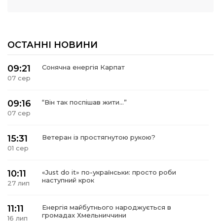
ОСТАННІ НОВИНИ
09:21
Сонячна енергія Карпат
07 сер
09:16
“Він так поспішав жити…”
07 сер
15:31
Ветеран із простягнутою рукою?
01 сер
10:11
«Just do it» по-українськи: просто роби
наступний крок
27 лип
11:11
Енергія майбутнього народжується в
громадах Хмельниччини
16 лип