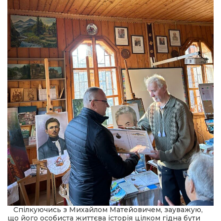
Спілкуючись з Михайлом Матейовичем, зауважую,
що його особиста життєва історія цілком гідна бути