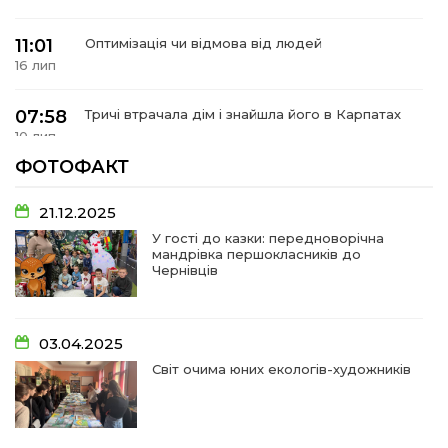
11:01
Оптимізація чи відмова від людей
16 лип
07:58
Тричі втрачала дім і знайшла його в Карпатах
10 лип
ФОТОФАКТ
07:48
У Сергіях попрощалися із захисником
Віктором Стамою
10 лип
21.12.2025
У гості до казки: передноворічна
мандрівка першокласників до
13:30
Від прикордонної застави до Донбасу:
Чернівців
06 лип
14:18
Добра справа об’єднала людей!
03.04.2025
01 лип
Світ очима юних екологів-художників
09:31
Творчі підсумки юних художників
28 чер