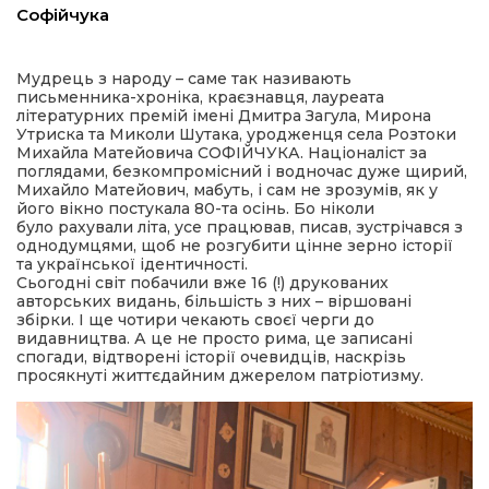
Софійчука
шана Героям!
Мудрець з народу – саме так називають
письменника-хроніка, краєзнавця, лауреата
айно!
літературних премій імені Дмитра Загула, Мирона
Утриска та Миколи Шутака, уродженця села Розтоки
Михайла Матейовича СОФІЙЧУКА. Націоналіст за
і
поглядами, безкомпромісний і водночас дуже щирий,
Михайло Матейович, мабуть, і сам не зрозумів, як у
його вікно постукала 80-та осінь. Бо ніколи
вні вісті
було рахували літа, усе працював, писав, зустрічався з
однодумцями, щоб не розгубити цінне зерно історії
та української ідентичності.
тегорії
Сьогодні світ побачили вже 16 (!) друкованих
авторських видань, більшість з них – віршовані
збірки. І ще чотири чекають своєї черги до
акти
видавництва. А це не просто рима, це записані
спогади, відтворені історії очевидців, наскрізь
просякнуті життєдайним джерелом патріотизму.
кти
рпати: голос гірського краю