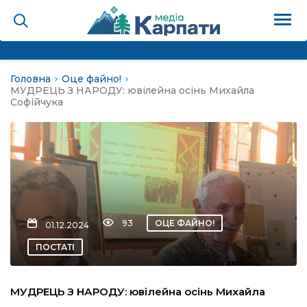
Головна
Оце файно!
на
МУДРЕЦЬ З НАРОДУ: ювілейна осінь Михайла
Софійчука
Карпати: голос гірського
мадах
 знати
93
ОЦЕ ФАЙНО!
01.12.2024
лля
ПОСТАТІ
опит холєра, шо вповідає
МУДРЕЦЬ З НАРОДУ: ювілейна осінь Михайла
а