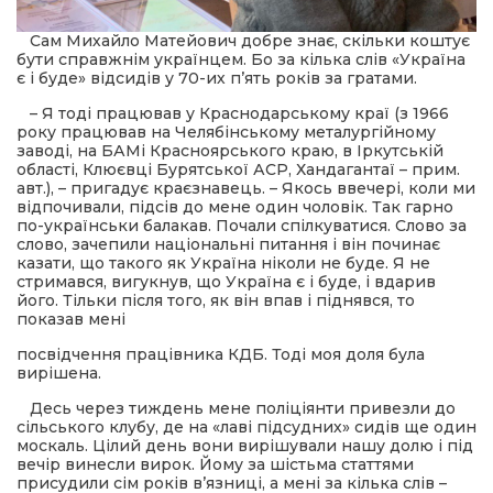
Сам Михайло Матейович добре знає, скільки коштує
бути справжнім українцем. Бо за кілька слів «Україна
є і буде» відсидів у 70-их п’ять років за гратами.
– Я тоді працював у Краснодарському краї (з 1966
року працював на Челябінському металургійному
заводі, на БАМі Красноярського краю, в Іркутській
області, Клюєвці Бурятської АСР, Хандагантаї – прим.
авт.), – пригадує краєзнавець. – Якось ввечері, коли ми
відпочивали, підсів до мене один чоловік. Так гарно
по-українськи балакав. Почали спілкуватися. Слово за
слово, зачепили національні питання і він починає
казати, що такого як Україна ніколи не буде. Я не
стримався, вигукнув, що Україна є і буде, і вдарив
його. Тільки після того, як він впав і піднявся, то
показав мені
посвідчення працівника КДБ. Тоді моя доля була
вирішена.
Десь через тиждень мене поліціянти привезли до
сільського клубу, де на «лаві підсудних» сидів ще один
москаль. Цілий день вони вирішували нашу долю і під
вечір винесли вирок. Йому за шістьма статтями
присудили сім років в’язниці, а мені за кілька слів –