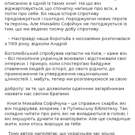
описаною в одній із таких книг. На що він
віджартовується, що спочатку напише про всіх, а
потім про себе. Бо наша історія спротиву
продовжується і сьогодні, породжуючи нових героїв
та героїнь. Але Михайло Софійчук не погоджується із
тим, що ми ведемо тисячу добу спротиву.
– Насправді наша боротьба з москалями розпочалася
з 1169 року, відколи Андрій
Боголюбський спробував напасти на Київ, – каже він.
– Всі покоління українців воювали і відстоювали свої
інтереси. І прикро, коли спостерігаю байдуже
ставлення людей до історії, до свого рідного, до
примноження та утвердження національних
цінностей. І, мабуть, тепер ми розплачуємося за свою
доброту: за те, що дозволили одвічним загарбникам
назвати нас своїми братами.
Книги Михайла Софійчука – це справжні скарби, які
він подарував, зокрема, і в Путильську бібліотеку. Так,
складно читати про речі, які не вкладаються в голові, і
які змушують думати та аналізувати. Але ще складніше
жити, коли хтось вирішує за тебе.
Тому автор наполягає, що українцям час міцно