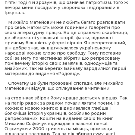
п’ять! Тоді я й зрозумів, що означає патріотизм. Того ж
вечора мене посадили у «воронок» і відправили в
Іркутськ.
Михайло Матейович не любить багато розповідати
про себе. Натомість може годинами говорити про
свою літературну працю. Бо це справжня скарбниця,
де збережені унікальні історії, факти, відомості,
причому більшість у формі віршів. Як репресований,
він добре знає, як відгукувалося українському
народові кожне слово про свободу. Тому поставив
собі за мету по частинках зібрати цю репресовану
понівечену історію своїх земляків, однодумців та
знайомих. Так на берегах Байкалу зародилися перші
матеріали до видання «Родовід».
Спочатку це були прозовані спогади, але Михайло
Матейович відчув, що спілкування з читачами
на сторінках збірок йому краще дається у віршах. Так
на папір рядок за рядком почали лягати поеми. І з
кожною новою книгою відкривалася глибша і
болючіша історія українців, особливо родин
репресованих. Кошти на видання своїх 16 книг
Михайло Софійчук відкладав з власної пенсії.
Отримуючи 2000 гривень на місяць, щомісяця
відкладав половину. Так за рік збирав суму, якої