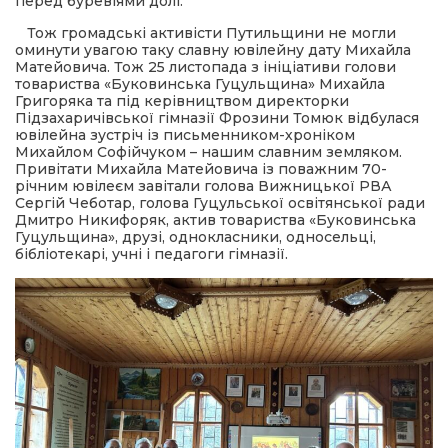
перед буревіями долі.
Тож громадські активісти Путильщини не могли
оминути увагою таку славну ювілейну дату Михайла
Матейовича. Тож 25 листопада з ініціативи голови
товариства «Буковинська Гуцульщина» Михайла
Григоряка та під керівництвом директорки
Підзахаричівської гімназії Фрозини Томюк відбулася
ювілейна зустріч із письменником-хроніком
Михайлом Софійчуком – нашим славним земляком.
Привітати Михайла Матейовича із поважним 70-
річним ювілеєм завітали голова Вижницької РВА
Сергій Чеботар, голова Гуцульської освітянської ради
Дмитро Никифоряк, актив товариства «Буковинська
Гуцульщина», друзі, однокласники, односельці,
бібліотекарі, учні і педагоги гімназії.