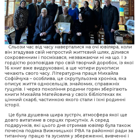
Сльози час від часу наверталися на очі ювіляра, коли
він згадував свій непростий життєвий шлях, ділився
сокровенним і посміхався, незважаючи ні на що. І з
гордістю розповідав про свій творчий доробок, із якої
16 книг вже видруковані, а ще чотири рукописи
чекають свого часу. Літературна праця Михайла
Софійчука – особлива, це скрупульозна хроніка, яка
описує життя односельців, знайомих, справжніх
гуцулів. І через покоління родини горян зберігають
книги Михайла Матейовича у своїх бібліотеках як
цінний скарб, частинкою якого стали і їхні родинні
історії.
Це була душевна щира зустріч, атмосфера якої ще
довго витатиме в серцях присутніх. А серед
подарунків, які цього дня отримав ювіляр була також
почесна подяка Вижницької РВА та районної ради за
титанічну працю та зусилля у збереженні, вивченні і