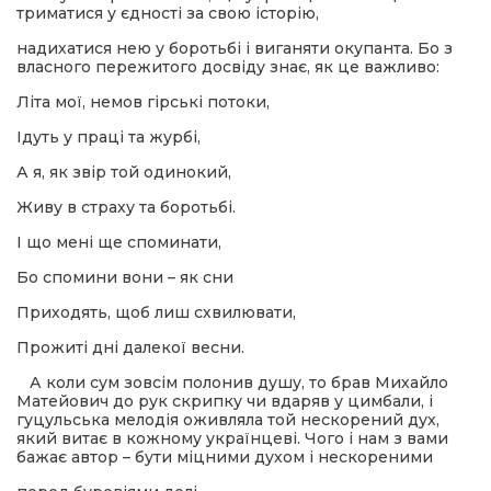
триматися у єдності за свою історію,
надихатися нею у боротьбі і виганяти окупанта. Бо з
власного пережитого досвіду знає, як це важливо:
Літа мої, немов гірські потоки,
Ідуть у праці та журбі,
А я, як звір той одинокий,
Живу в страху та боротьбі.
І що мені ще споминати,
Бо спомини вони – як сни
Приходять, щоб лиш схвилювати,
Прожиті дні далекої весни.
А коли сум зовсім полонив душу, то брав Михайло
Матейович до рук скрипку чи вдаряв у цимбали, і
гуцульська мелодія оживляла той нескорений дух,
який витає в кожному українцеві. Чого і нам з вами
бажає автор – бути міцними духом і нескореними