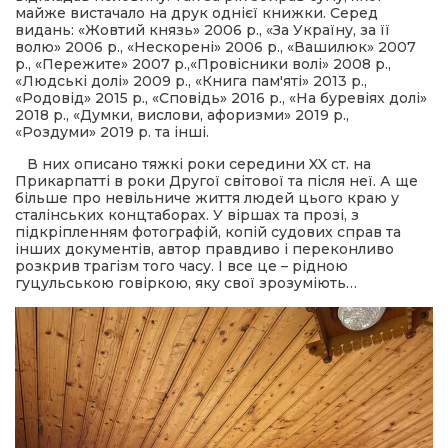
майже вистачало на друк однієї книжки. Серед
видань: «Жовтий князь» 2006 р., «За Україну, за її
волю» 2006 р., «Нескорені» 2006 р., «Вашилюк» 2007
р., «Пережите» 2007 р.,«Провісники волі» 2008 р.,
«Людські долі» 2009 р., «Книга пам′яті» 2013 р.,
«Родовід» 2015 р., «Сповідь» 2016 р., «На буревіях долі»
2018 р., «Думки, вислови, афоризми» 2019 р.,
«Роздуми» 2019 р. та інші.
В них описано тяжкі роки середини XX ст. на
Прикарпатті в роки Другої світової та після неї. А ще
більше про невільниче життя людей цього краю у
сталінських концтаборах. У віршах та прозі, з
підкріпленням фотографій, копій судових справ та
інших документів, автор правдиво і переконливо
розкрив трагізм того часу. І все це – рідною
гуцульською говіркою, яку свої зрозуміють…