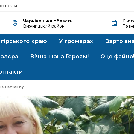
онтакти
Чернівецька область,
Сьог
Вижницький район
Пятн
 гірського краю
У громадах
Варто зн
Валєра
Вічна шана Героям!
Оце файно
онтакти
 спочатку