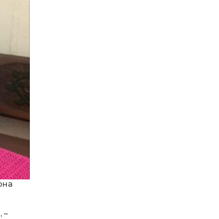
12:17
Духовний спадок та
праця просвітян:
09 кві
12:10
Писанкарство як
медитація для душі
09 кві
16:09
Назавжди в строю:
Карпати прийняли свого
02 кві
сина
13:13
Голос Путильщини у
поетичному вінку
26 бер
Вижниччини
12:59
Освіта за власним
вибором: як реформа
26 бер
змінить життя
старшокласників
она
12:50
Від місцевих гуртків до
титулу «Фатальної жінки»
26 бер
 –