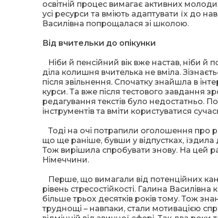
освітній процес вимагає активних молодих 
усі ресурси та вміють адаптувати їх до на
Василівна попрощалася зі школою.
Від вчительки до опікунки
Ніби й пенсійний вік вже настав, ніби й по
діла колишня вчителька не вміла. Зізнаєт
після звільнення. Спочатку знайшла в інте
курси. Та вже після тестового завдання зр
редагування текстів було недостатньо. П
інструментів та вміти користуватися суч
Тоді на очі потрапили оголошення про ро
що ще раніше, бувши у відпустках, їздила 
Тож вирішила спробувати знову. На цей ра
Німеччини.
Перше, що вимагали від потенційних канди
рівень стресостійкості. Галина Василівна 
більше трьох десятків років тому. Тож зн
труднощі – навпаки, стали мотивацією спр