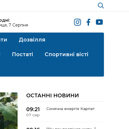
одні:
иця, 7 Серпня
ати
Дозвілля
!
Постаті
Спортивні вісті
ОСТАННІ НОВИНИ
09:21
Сонячна енергія Карпат
07 сер