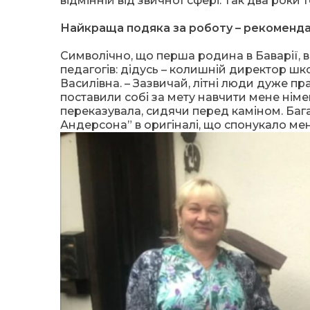
відмінній від звичної сфері. Так два роки
Найкраща подяка за роботу – рекомендац
Символічно, що перша родина в Баварії, 
педагогів: дідусь – колишній директор шко
Василівна. – Зазвичай, літні люди дуже пра
поставили собі за мету навчити мене німец
переказувала, сидячи перед каміном. Бага
Андерсона” в оригіналі, що спонукало ме