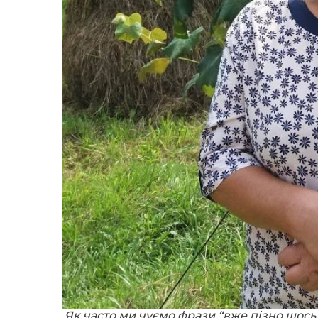
Як часто ми чуємо фрази “вже пізно щось 