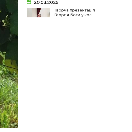
20.03.2025
19 чер
Творча презентація
Георгія Боти у колі
школярів
14:33
На освітньому горизонті
19 чер
09:09
Від дитячих випробувань
06.12.2024
до фронту
11 чер
А гуцулкам пасує
хустка!
09:06
Від каменя до деревця:
спогади майстрів та
11 чер
газдинь
28.08.2024
09:03
Сарата: земля солених
Тризуб, загартований
вод та едельвейсів
11 чер
у боях
11:12
Допоки ви є – на
шпальтах і в онлайні!
05 чер
27.08.2024
10:57
Прощання з початковою
Діти Незалежності