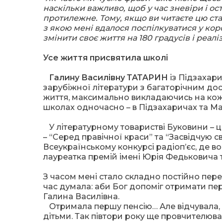
наскільки важливо, щоб у час зневіри і о
протилежне. Тому, якщо ви читаєте цю стат
з якою мені вдалося поспілкуватися у кор
змінити своє життя на 180 градусів і реал
Усе життя присвятила школі
Галину Василівну ТАТАРИН
із Підзахари
зарубіжної літератури з багаторічним дос
життя, максимально викладаючись на кожн
школах одночасно – в Підзахаричах та М
У літературному товаристві Буковини – це
– “Серед правічної краси” та “Засвідчую с
Всеукраїнському конкурсі радіоп’єс, де 
лауреатка премій імені Юрія Федьковича 
З часом мені стало складно постійно пере
час думала: аби Бог допоміг отримати пер
Галина Василівна.
Отримала першу пенсію… Але відчувала, 
дітьми. Так півтори року ще провчителювал