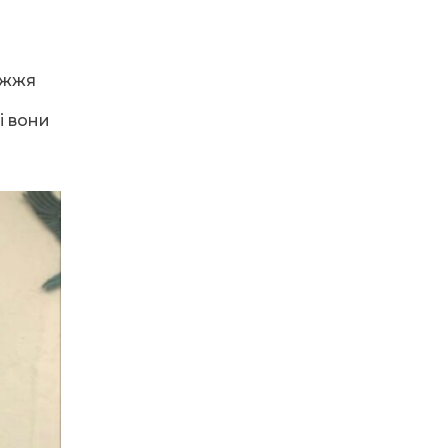
Бистрому об’єднала
13 тра
гуцулів
06:50
«Мама Галя» для всієї
ужжя
бригади
10 тра
і вони
18:58
Майбутнє журналістики
будується сьогодні:
26 кві
18:52
Вірний присязі та рідному
краю
26 кві
13:25
Сприятливе
психосоціальне робоче
09 кві
середовище:
12:23
Проєкт “Media-Up”:
стартує медіашкола
09 кві
“Карпат”