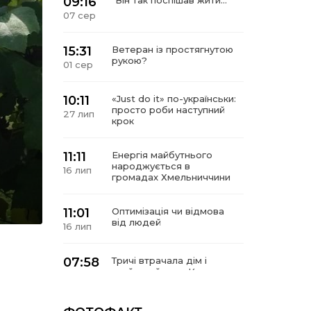
09:16
“Він так поспішав жити…”
07 сер
15:31
Ветеран із простягнутою
рукою?
01 сер
10:11
«Just do it» по-українськи:
просто роби наступний
27 лип
крок
11:11
Енергія майбутнього
народжується в
16 лип
громадах Хмельниччини
11:01
Оптимізація чи відмова
від людей
16 лип
07:58
Тричі втрачала дім і
знайшла його в Карпатах
10 лип
У Сергіях попрощалися із