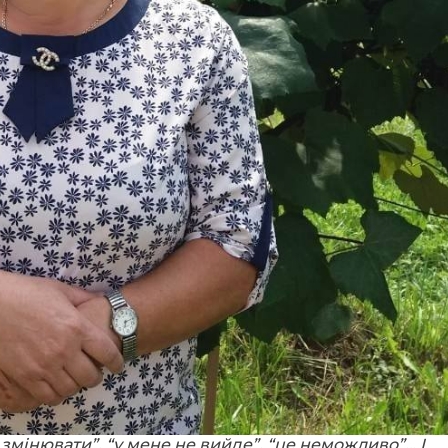
змінювати”, “у мене не вийде”, “це неможливо”… І