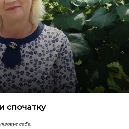
и спочатку
лізовує себе,