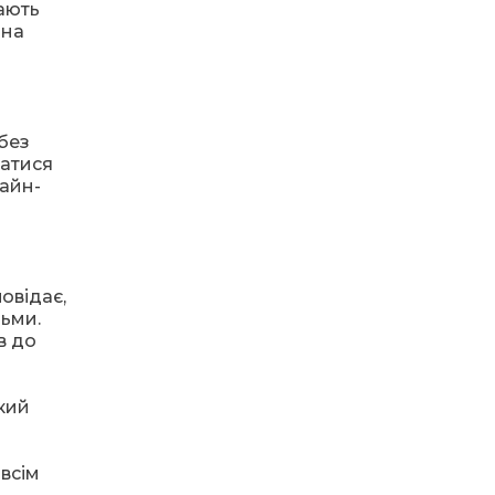
вають
12:35
“Голос громад
Путильщини”
ина
17 тра
19.06.2024
600 балів на НМТ!
12:28
Право на працю – без
бар’єрів
17 тра
 без
матися
12:24
Історичне «срібло»
путильських футболістів
лайн-
17 тра
18.06.2024
Марафон незламності
Валерія Манархи
12:21
Промовляють скрипкою
до світу
17 тра
овідає,
дьми.
12:17
У нас немає “невидимих”
в до
“Карпати” мандрують
людей
17 тра
світом
12:10
Гірська школа: оберіг
окий
духовності та
17 тра
і
гуцульських ремесел
овсім
16:14
Ювілейна «Міра» у