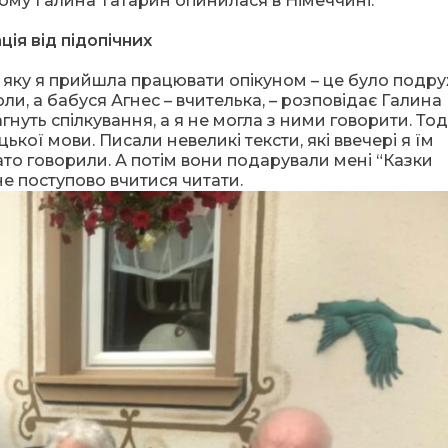
 тому Галина Татарин опинилася в Німеччині.
ія від підопічних
в яку я прийшла працювати опікуном – це було подр
ли, а бабуся Агнес – вчителька, – розповідає Галина
гнуть спілкування, а я не могла з ними говорити. Тод
ької мови. Писали невеликі тексти, які ввечері я їм
то говорили. А потім вони подарували мені “Казки
не поступово вчитися читати.