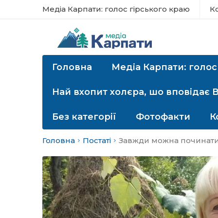
Медіа Карпати: голос гірського краю
К
Головна
Медіа Карпати: голос
Най вхопит холєра, шо вповідає 
Без категорії
Фотофакти
К
Головна
Постаті
Завжди можна починати