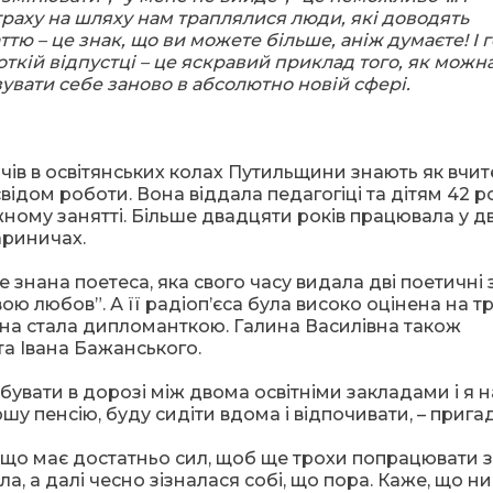
страху на шляху нам траплялися люди, які доводять
тю – це знак, що ви можете більше, аніж думаєте! І г
откій відпустці – це яскравий приклад того, як можн
ізувати себе заново в абсолютно новій сфері.
чів в освітянських колах Путильщини знають як вчит
відом роботи. Вона віддала педагогіці та дітям 42 р
ому занятті. Більше двадцяти років працювала у д
ариничах.
 знана поетеса, яка свого часу видала дві поетичні 
вою любов”. А її радіоп’єса була високо оцінена на 
вона стала дипломанткою. Галина Василівна також
та Івана Бажанського.
бувати в дорозі між двома освітніми закладами і я н
шу пенсію, буду сидіти вдома і відпочивати, – прига
що має достатньо сил, щоб ще трохи попрацювати з
а, а далі чесно зізналася собі, що пора. Каже, що ни