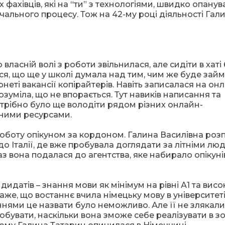
фахівців, які на “ти” з технологіями, швидко опану
вчального процесу. Тож на 42-му році діяльності Гал
 власній волі з роботи звільнилася, але сидіти в хаті
ься, що ще у школі думала над тим, чим же буде зай
рнеті вакансії копірайтерів. Навіть записалася на он
озуміла, що не впорається. Тут навиків написання та
отрібно було ще володіти рядом різних онлайн-
асними ресурсами.
боту опікуном за кордоном. Галина Василівна розп
до Італії, де вже пробувала доглядати за літніми лю
з вона подалася до агентства, яке набирало опікуні
датів – знання мови як мінімум на рівні А1 та вис
каже, що востаннє вчила німецьку мову в університет
аннями це назвати було неможливо. Але її не злякали
обувати, наскільки вона зможе себе реалізувати в з