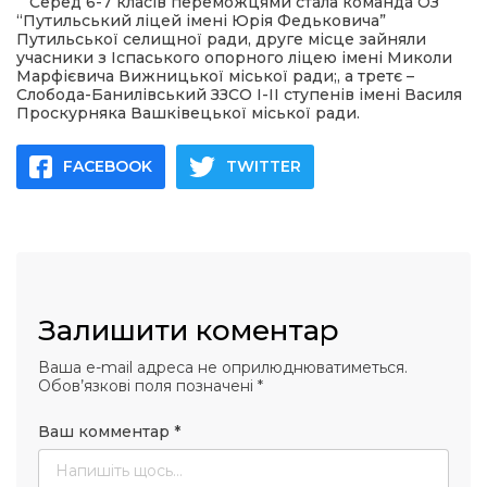
 повернення
Серед 6-7 класів переможцями стала команда ОЗ
а умови придбання
“Путильський ліцей імені Юрія Федьковича”
и
Путильської селищної ради, друге місце зайняли
и та контакти
учасники з Іспаського опорного ліцею імені Миколи
Марфієвича Вижницької міської ради;, а третє –
Слобода-Банилівський ЗЗСО І-ІІ ступенів імені Василя
Проскурняка Вашківецької міської ради.
FACEBOOK
TWITTER
Залишити коментар
Ваша e-mail адреса не оприлюднюватиметься.
Обов’язкові поля позначені
*
Ваш комментар
*