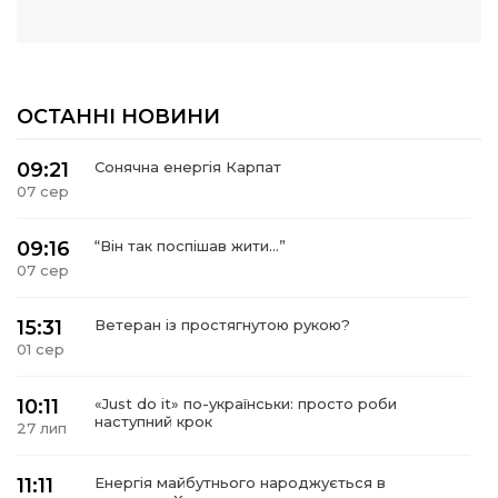
ОСТАННІ НОВИНИ
09:21
Сонячна енергія Карпат
07 сер
09:16
“Він так поспішав жити…”
07 сер
15:31
Ветеран із простягнутою рукою?
01 сер
10:11
«Just do it» по-українськи: просто роби
наступний крок
27 лип
11:11
Енергія майбутнього народжується в