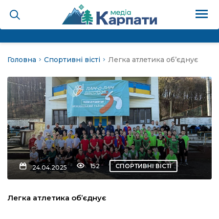
Головна
Спортивні вісті
Легка атлетика об’єднує
на
Карпати: голос гірського
мадах
 знати
152
СПОРТИВНІ ВІСТІ
24.04.2025
лля
Легка атлетика об’єднує
опит холєра, шо вповідає
а