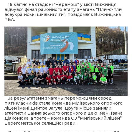
16 квітня на стадіоні “Черемош” у місті Вижниця
відбувся фінал районного етапу змагань “Пліч-о-пліч
шана Героям!
всеукраїнські шкільні ліги”, повідомляє Вижницька
РВА.
айно!
і
вні вісті
тегорії
акти
За результатами змагань переможцями серед
п’ятикласників стала команда Міліївського опорного
кти
ліцей імені Дмитра Загула. Друге місце зайняли
атлетисти Банилівського опорного ліцею імені Івана
Діяконюка, а третє – команда ОЗ “Мигівський ліцей”
Берегометської селищної ради.
рпати: голос гірського краю