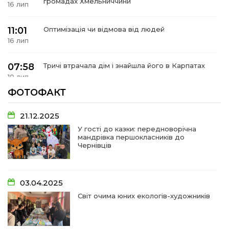
громадах Хмельниччини
16 лип
11:01
Оптимізація чи відмова від людей
16 лип
07:58
Тричі втрачала дім і знайшла його в Карпатах
10 лип
ФОТОФАКТ
07:48
У Сергіях попрощалися із захисником
Віктором Стамою
10 лип
21.12.2025
У гості до казки: передноворічна
мандрівка першокласників до
13:30
Від прикордонної застави до Донбасу:
Чернівців
06 лип
14:18
Добра справа об’єднала людей!
03.04.2025
01 лип
Світ очима юних екологів-художників
09:31
Творчі підсумки юних художників
28 чер