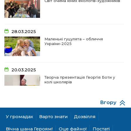
Світ очима юних екологів-художників
09:31
Творчі підсумки юних художників
28 чер
09:28
Довгопільський рок заради благодійності
28.03.2025
28 чер
Маленькі гуцулята – обличчя
України-2025
09:20
Проза Людмили Охріменко: про те, що і гріє, і
болить…
28 чер
20.03.2025
14:44
Рік невідомості та болю:
Творча презентація Георгія Боти у
19 чер
колі школярів
14:33
На освітньому горизонті
19 чер
Вгору
06.12.2024
09:09
Від дитячих випробувань до фронту
А гуцулкам пасує хустка!
У громадах
Варто знати
Дозвілля
11 чер
Вічна шана Героям!
Оце файно!
Постаті