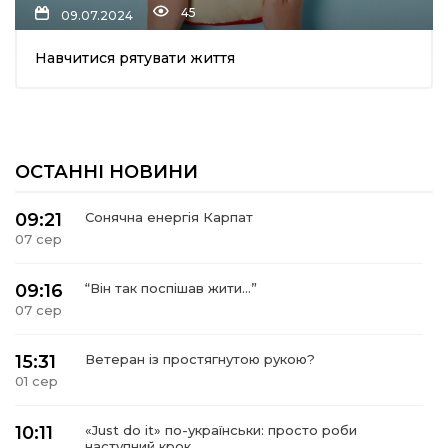
45
09.07.2024
шана Героям!
Навчитися рятувати життя
айно!
і
ОСТАННІ НОВИНИ
вні вісті
09:21
Сонячна енергія Карпат
07 сер
тегорії
09:16
“Він так поспішав жити…”
акти
07 сер
кти
15:31
Ветеран із простягнутою рукою?
01 сер
10:11
«Just do it» по-українськи: просто роби
рпати: голос гірського краю
наступний крок