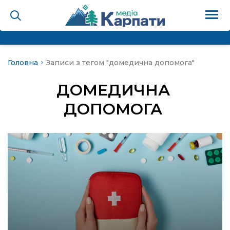
Головна
Записи з тегом "домедична допомога"
на
ДОМЕДИЧНА
Карпати: голос гірського
ДОПОМОГА
мадах
 знати
лля
опит холєра, шо вповідає
а