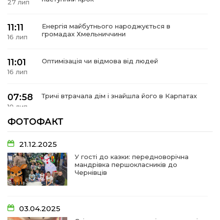
 повернення
27 лип
а умови придбання
и
и та контакти
11:11
Енергія майбутнього народжується в
громадах Хмельниччини
16 лип
11:01
Оптимізація чи відмова від людей
16 лип
07:58
Тричі втрачала дім і знайшла його в Карпатах
10 лип
ФОТОФАКТ
07:48
У Сергіях попрощалися із захисником
Віктором Стамою
10 лип
21.12.2025
У гості до казки: передноворічна
мандрівка першокласників до
13:30
Від прикордонної застави до Донбасу:
Чернівців
06 лип
14:18
Добра справа об’єднала людей!
03.04.2025
01 лип