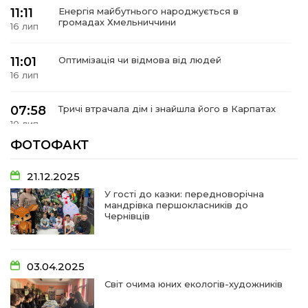
 повернення
11:11
Енергія майбутнього народжується в
а умови придбання
громадах Хмельниччини
и
16 лип
и та контакти
11:01
Оптимізація чи відмова від людей
16 лип
07:58
Тричі втрачала дім і знайшла його в Карпатах
10 лип
ФОТОФАКТ
07:48
У Сергіях попрощалися із захисником
Віктором Стамою
10 лип
21.12.2025
У гості до казки: передноворічна
мандрівка першокласників до
13:30
Від прикордонної застави до Донбасу:
Чернівців
06 лип
14:18
Добра справа об’єднала людей!
03.04.2025
01 лип
Світ очима юних екологів-художників
09:31
Творчі підсумки юних художників