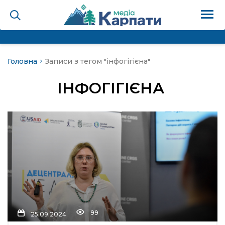
Головна
Записи з тегом "інфогігієна"
на
ІНФОГІГІЄНА
Карпати: голос гірського
мадах
 знати
лля
опит холєра, шо вповідає
99
25.09.2024
а