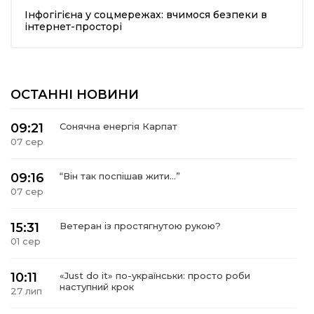
Інфогігієна у соцмережах: вчимося безпеки в
шана Героям!
інтернет-просторі
айно!
ОСТАННІ НОВИНИ
і
09:21
Сонячна енергія Карпат
вні вісті
07 сер
тегорії
09:16
“Він так поспішав жити…”
07 сер
акти
15:31
Ветеран із простягнутою рукою?
01 сер
кти
10:11
«Just do it» по-українськи: просто роби
наступний крок
27 лип
рпати: голос гірського краю