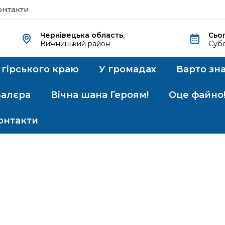
онтакти
Чернівецька область,
Сьог
Вижницький район
Субо
 гірського краю
У громадах
Варто зн
Валєра
Вічна шана Героям!
Оце файно
онтакти