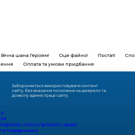
Вічна шана Героям!
Оце файно!
Постаті
Спор
нення
Оплата та умови придбання
Забороняється використовувати контент
сайту, без вказання посилання на джерело та
дозволу адміністрації сайту.
на
кти
Карпати: голос гірського краю
 та повернення