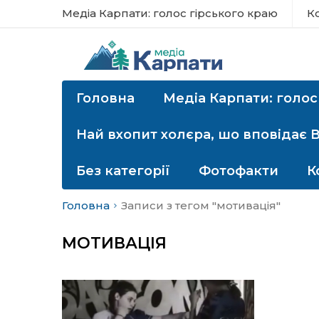
Медіа Карпати: голос гірського краю
К
Головна
Медіа Карпати: голос
Най вхопит холєра, шо вповідає 
Без категорії
Фотофакти
К
Головна
Записи з тегом "мотивація"
МОТИВАЦІЯ