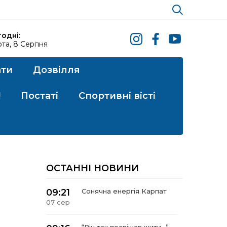
одні:
та, 8 Серпня
ати
Дозвілля
!
Постаті
Спортивні вісті
ОСТАННІ НОВИНИ
09:21
Сонячна енергія Карпат
07 сер