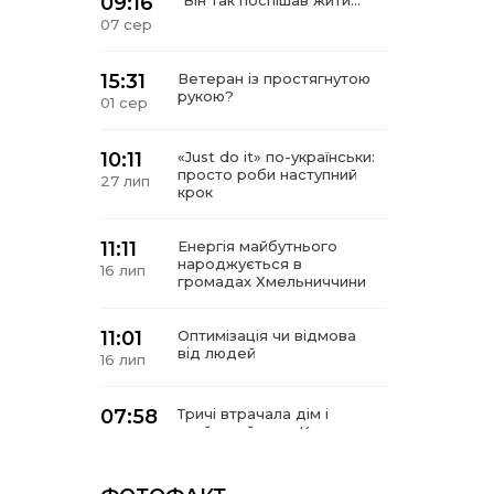
09:16
“Він так поспішав жити…”
07 сер
15:31
Ветеран із простягнутою
рукою?
01 сер
10:11
«Just do it» по-українськи:
просто роби наступний
27 лип
крок
11:11
Енергія майбутнього
народжується в
16 лип
громадах Хмельниччини
11:01
Оптимізація чи відмова
від людей
16 лип
07:58
Тричі втрачала дім і
знайшла його в Карпатах
10 лип
У Сергіях попрощалися із