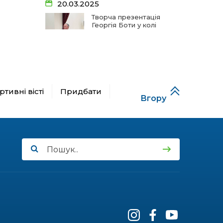
20.03.2025
19 чер
Творча презентація
Георгія Боти у колі
школярів
14:33
На освітньому горизонті
19 чер
09:09
Від дитячих випробувань
06.12.2024
до фронту
11 чер
А гуцулкам пасує
тивні вісті
Придбати
хустка!
Вгору
09:06
Від каменя до деревця:
спогади майстрів та
11 чер
газдинь
28.08.2024
09:03
Сарата: земля солених
Тризуб, загартований
вод та едельвейсів
11 чер
у боях
11:12
Допоки ви є – на
шпальтах і в онлайні!
05 чер
27.08.2024
10:57
Прощання з початковою
Діти Незалежності