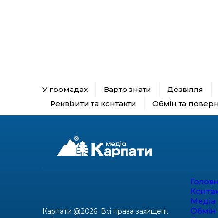
У громадах
Варто знати
Дозвілля
Реквізити та контакти
Обмін та повер
Голов
Конта
Медіа 
Обмін
Карпати @2026. Всі права захищені.