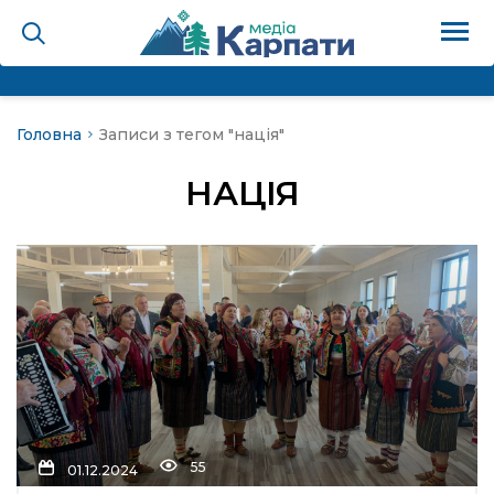
Головна
Записи з тегом "нація"
на
НАЦІЯ
Карпати: голос гірського
мадах
 знати
лля
опит холєра, шо вповідає
55
01.12.2024
а