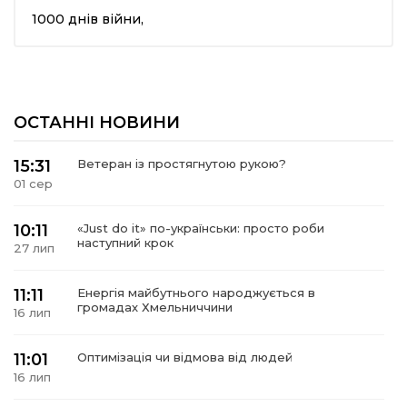
1000 днів війни,
шана Героям!
айно!
ОСТАННІ НОВИНИ
і
15:31
Ветеран із простягнутою рукою?
вні вісті
01 сер
тегорії
10:11
«Just do it» по-українськи: просто роби
наступний крок
27 лип
акти
11:11
Енергія майбутнього народжується в
громадах Хмельниччини
16 лип
кти
11:01
Оптимізація чи відмова від людей
16 лип
рпати: голос гірського краю