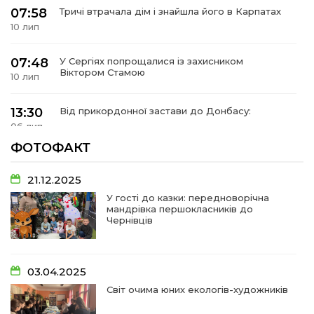
 повернення
07:58
Тричі втрачала дім і знайшла його в Карпатах
а умови придбання
и
10 лип
и та контакти
07:48
У Сергіях попрощалися із захисником
Віктором Стамою
10 лип
13:30
Від прикордонної застави до Донбасу:
06 лип
ФОТОФАКТ
14:18
Добра справа об’єднала людей!
01 лип
21.12.2025
У гості до казки: передноворічна
мандрівка першокласників до
09:31
Творчі підсумки юних художників
Чернівців
28 чер
09:28
Довгопільський рок заради благодійності
03.04.2025
28 чер
Світ очима юних екологів-художників
09:20
Проза Людмили Охріменко: про те, що і гріє, і