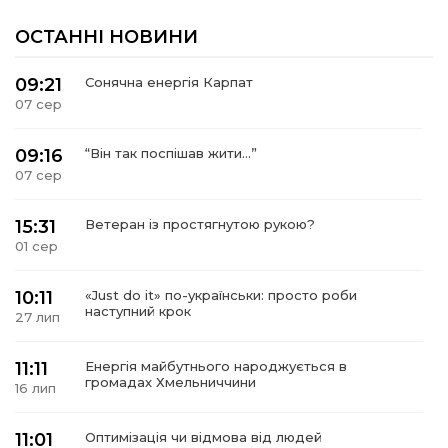
 повернення
а умови придбання
и
ОСТАННІ НОВИНИ
и та контакти
09:21
Сонячна енергія Карпат
07 сер
09:16
“Він так поспішав жити…”
07 сер
15:31
Ветеран із простягнутою рукою?
01 сер
10:11
«Just do it» по-українськи: просто роби
наступний крок
27 лип
11:11
Енергія майбутнього народжується в
громадах Хмельниччини
16 лип
11:01
Оптимізація чи відмова від людей