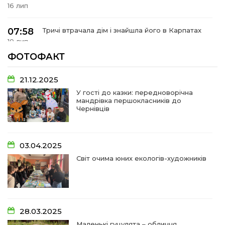
16 лип
07:58
Тричі втрачала дім і знайшла його в Карпатах
10 лип
ФОТОФАКТ
07:48
У Сергіях попрощалися із захисником
Віктором Стамою
10 лип
21.12.2025
У гості до казки: передноворічна
мандрівка першокласників до
13:30
Від прикордонної застави до Донбасу:
Чернівців
06 лип
14:18
Добра справа об’єднала людей!
03.04.2025
01 лип
Світ очима юних екологів-художників
09:31
Творчі підсумки юних художників
28 чер
09:28
Довгопільський рок заради благодійності
28.03.2025
28 чер
Маленькі гуцулята – обличчя