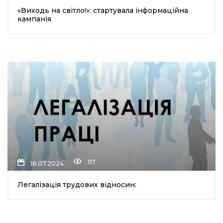
«Виходь на світло!»: стартувала інформаційна
шана Героям!
кампанія
айно!
і
вні вісті
тегорії
акти
117
18.07.2024
кти
Легалізація трудових відносин:
рпати: голос гірського краю