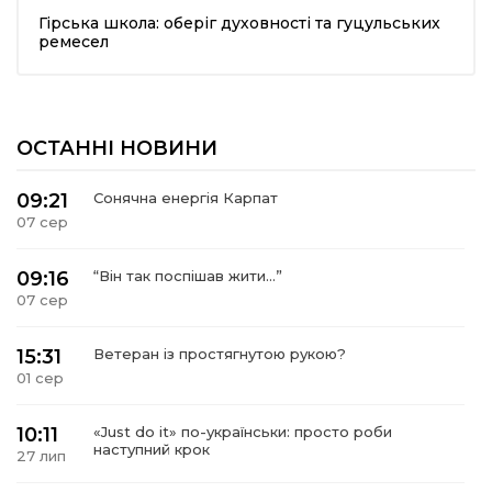
Гірська школа: оберіг духовності та гуцульських
шана Героям!
ремесел
айно!
ОСТАННІ НОВИНИ
і
09:21
Сонячна енергія Карпат
вні вісті
07 сер
тегорії
09:16
“Він так поспішав жити…”
07 сер
акти
15:31
Ветеран із простягнутою рукою?
01 сер
кти
10:11
«Just do it» по-українськи: просто роби
наступний крок
27 лип
рпати: голос гірського краю