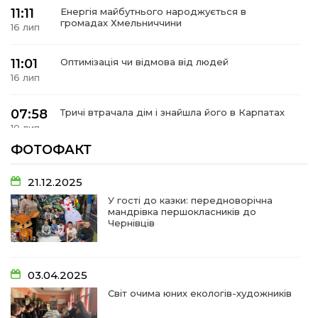
 повернення
11:11
Енергія майбутнього народжується в
а умови придбання
громадах Хмельниччини
и
16 лип
и та контакти
11:01
Оптимізація чи відмова від людей
16 лип
07:58
Тричі втрачала дім і знайшла його в Карпатах
10 лип
ФОТОФАКТ
07:48
У Сергіях попрощалися із захисником
Віктором Стамою
10 лип
21.12.2025
У гості до казки: передноворічна
мандрівка першокласників до
13:30
Від прикордонної застави до Донбасу:
Чернівців
06 лип
14:18
Добра справа об’єднала людей!
03.04.2025
01 лип
Світ очима юних екологів-художників
09:31
Творчі підсумки юних художників