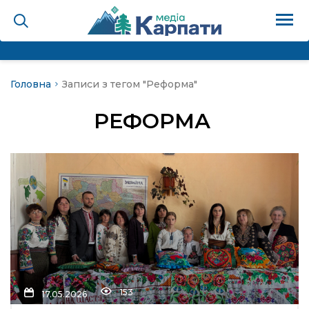
Головна
Записи з тегом "Реформа"
на
РЕФОРМА
Карпати: голос гірського
мадах
 знати
лля
опит холєра, шо вповідає
153
17.05.2026
а