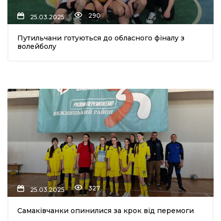
290
25.03.2025
Путильчани готуються до обласного фіналу з
волейболу
327
25.03.2025
Самаківчанки опинилися за крок від перемоги