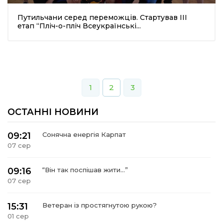
Путильчани серед переможців. Стартував ІІІ
етап “Пліч-о-пліч Всеукраїнські...
1
2
3
ОСТАННІ НОВИНИ
09:21
Сонячна енергія Карпат
07 сер
09:16
“Він так поспішав жити…”
07 сер
15:31
Ветеран із простягнутою рукою?
01 сер