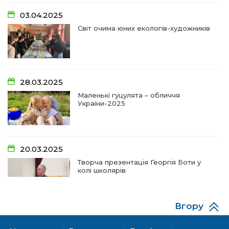
14:18
Добра справа об’єднала людей!
03.04.2025
01 лип
Світ очима юних екологів-художників
09:31
Творчі підсумки юних художників
28 чер
09:28
Довгопільський рок заради благодійності
28.03.2025
28 чер
Маленькі гуцулята – обличчя
України-2025
09:20
Проза Людмили Охріменко: про те, що і гріє, і
болить…
28 чер
20.03.2025
14:44
Рік невідомості та болю:
Творча презентація Георгія Боти у
19 чер
колі школярів
14:33
На освітньому горизонті
19 чер
Вгору
06.12.2024
09:09
Від дитячих випробувань до фронту