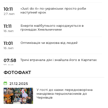
10:11
«Just do it» по-українськи: просто роби
наступний крок
27 лип
11:11
Енергія майбутнього народжується в
громадах Хмельниччини
16 лип
11:01
Оптимізація чи відмова від людей
16 лип
07:58
Тричі втрачала дім і знайшла його в Карпатах
10 лип
ФОТОФАКТ
07:48
У Сергіях попрощалися із захисником
Віктором Стамою
10 лип
21.12.2025
У гості до казки: передноворічна
мандрівка першокласників до
13:30
Від прикордонної застави до Донбасу:
Чернівців
06 лип