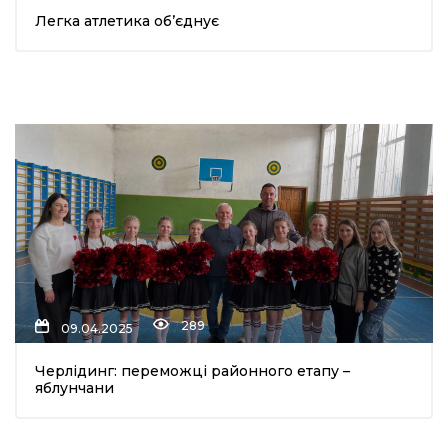
Легка атлетика об’єднує
шана Героям!
айно!
і
вні вісті
тегорії
акти
289
09.04.2025
кти
Черлідинг: переможці районного етапу –
яблунчани
рпати: голос гірського краю