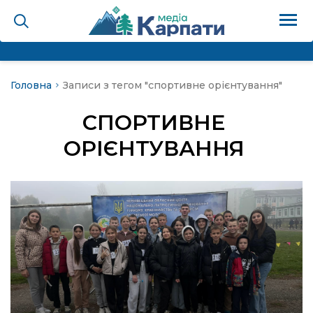
Головна
Записи з тегом "спортивне орієнтування"
на
СПОРТИВНЕ
Карпати: голос гірського
ОРІЄНТУВАННЯ
мадах
 знати
лля
опит холєра, шо вповідає
а