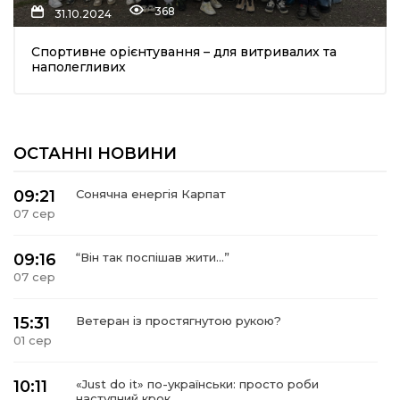
368
31.10.2024
шана Героям!
Спортивне орієнтування – для витривалих та
наполегливих
айно!
і
ОСТАННІ НОВИНИ
вні вісті
09:21
Сонячна енергія Карпат
07 сер
тегорії
09:16
“Він так поспішав жити…”
акти
07 сер
кти
15:31
Ветеран із простягнутою рукою?
01 сер
10:11
«Just do it» по-українськи: просто роби
рпати: голос гірського краю
наступний крок