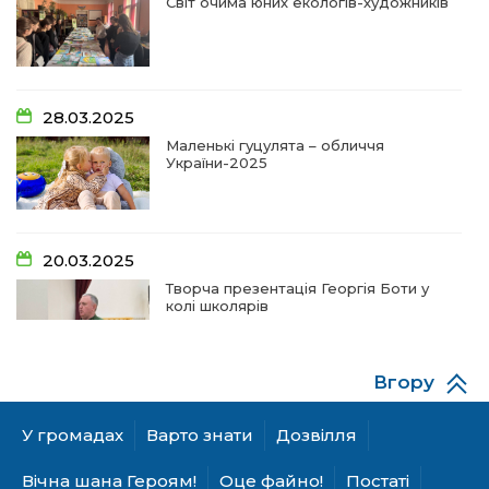
Світ очима юних екологів-художників
09:31
Творчі підсумки юних художників
28 чер
09:28
Довгопільський рок заради благодійності
28.03.2025
28 чер
Маленькі гуцулята – обличчя
України-2025
09:20
Проза Людмили Охріменко: про те, що і гріє, і
болить…
28 чер
20.03.2025
14:44
Рік невідомості та болю:
Творча презентація Георгія Боти у
19 чер
колі школярів
14:33
На освітньому горизонті
19 чер
Вгору
06.12.2024
09:09
Від дитячих випробувань до фронту
А гуцулкам пасує хустка!
У громадах
Варто знати
Дозвілля
11 чер
Вічна шана Героям!
Оце файно!
Постаті