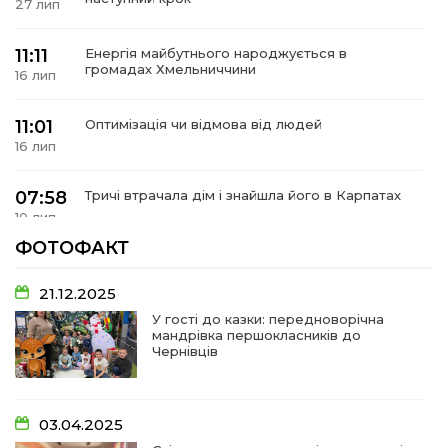
 повернення
27 лип
а умови придбання
и
и та контакти
11:11
Енергія майбутнього народжується в
громадах Хмельниччини
16 лип
11:01
Оптимізація чи відмова від людей
16 лип
07:58
Тричі втрачала дім і знайшла його в Карпатах
10 лип
ФОТОФАКТ
07:48
У Сергіях попрощалися із захисником
Віктором Стамою
10 лип
21.12.2025
У гості до казки: передноворічна
мандрівка першокласників до
13:30
Від прикордонної застави до Донбасу:
Чернівців
06 лип
14:18
Добра справа об’єднала людей!
03.04.2025
01 лип