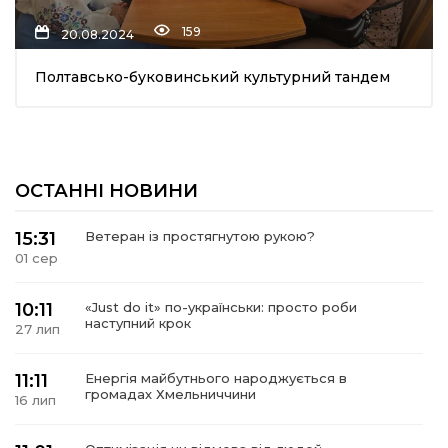
159
20.08.2024
Полтавсько-буковинський культурний тандем
ОСТАННІ НОВИНИ
15:31
Ветеран із простягнутою рукою?
01 сер
10:11
«Just do it» по-українськи: просто роби
наступний крок
27 лип
11:11
Енергія майбутнього народжується в
громадах Хмельниччини
16 лип