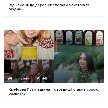
Від каменя до деревця: спогади майстрів та
шана Героям!
газдинь
айно!
і
вні вісті
тегорії
акти
861
18.07.2025
кти
Крафтова Путильщина: як традиції стають силою
розвитку
рпати: голос гірського краю