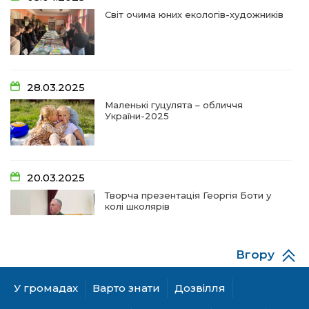
28 чер
Світ очима юних екологів-художників
09:20
Проза Людмили Охріменко: про те, що і гріє, і
болить…
28 чер
14:44
Рік невідомості та болю:
28.03.2025
19 чер
Маленькі гуцулята – обличчя
України-2025
14:33
На освітньому горизонті
19 чер
20.03.2025
09:09
Від дитячих випробувань до фронту
Творча презентація Георгія Боти у
11 чер
колі школярів
09:06
Від каменя до деревця: спогади майстрів та
газдинь
11 чер
Вгору
06.12.2024
09:03
Сарата: земля солених вод та едельвейсів
А гуцулкам пасує хустка!
У громадах
Варто знати
Дозвілля
11 чер