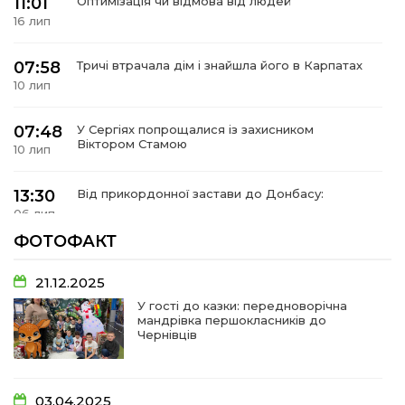
11:01
Оптимізація чи відмова від людей
16 лип
07:58
Тричі втрачала дім і знайшла його в Карпатах
10 лип
07:48
У Сергіях попрощалися із захисником
Віктором Стамою
10 лип
13:30
Від прикордонної застави до Донбасу:
06 лип
ФОТОФАКТ
14:18
Добра справа об’єднала людей!
01 лип
21.12.2025
У гості до казки: передноворічна
мандрівка першокласників до
09:31
Творчі підсумки юних художників
Чернівців
28 чер
09:28
Довгопільський рок заради благодійності
03.04.2025