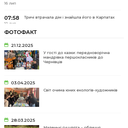
16 лип
07:58
Тричі втрачала дім і знайшла його в Карпатах
10 лип
ФОТОФАКТ
07:48
У Сергіях попрощалися із захисником
Віктором Стамою
10 лип
21.12.2025
У гості до казки: передноворічна
мандрівка першокласників до
13:30
Від прикордонної застави до Донбасу:
Чернівців
06 лип
14:18
Добра справа об’єднала людей!
03.04.2025
01 лип
Світ очима юних екологів-художників
09:31
Творчі підсумки юних художників
28 чер
09:28
Довгопільський рок заради благодійності
28.03.2025
28 чер
Маленькі гуцулята – обличчя