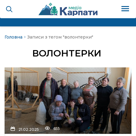
Головна
Записи з тегом "волонтерки"
на
ВОЛОНТЕРКИ
Карпати: голос гірського
мадах
 знати
лля
опит холєра, шо вповідає
655
21.02.2025
а