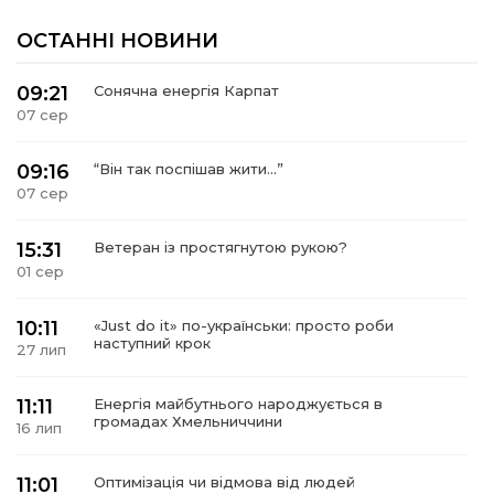
 повернення
а умови придбання
и
ОСТАННІ НОВИНИ
и та контакти
09:21
Сонячна енергія Карпат
07 сер
09:16
“Він так поспішав жити…”
07 сер
15:31
Ветеран із простягнутою рукою?
01 сер
10:11
«Just do it» по-українськи: просто роби
наступний крок
27 лип
11:11
Енергія майбутнього народжується в
громадах Хмельниччини
16 лип
11:01
Оптимізація чи відмова від людей