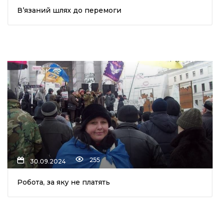
В’язаний шлях до перемоги
шана Героям!
айно!
і
вні вісті
тегорії
акти
255
30.09.2024
кти
Робота, за яку не платять
рпати: голос гірського краю