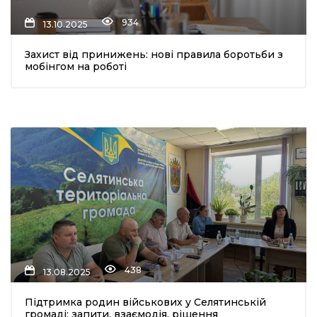
934
13.10.2025
Захист від принижень: нові правила боротьби з
мобінгом на роботі
438
13.08.2025
Підтримка родин військових у Селятинській
громаді: запити, взаємодія, рішення