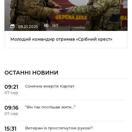
197
09.01.2025
Молодий командир отримав «Срібний хрест»
ОСТАННІ НОВИНИ
09:21
Сонячна енергія Карпат
07 сер
09:16
“Він так поспішав жити…”
07 сер
15:31
Ветеран із простягнутою рукою?