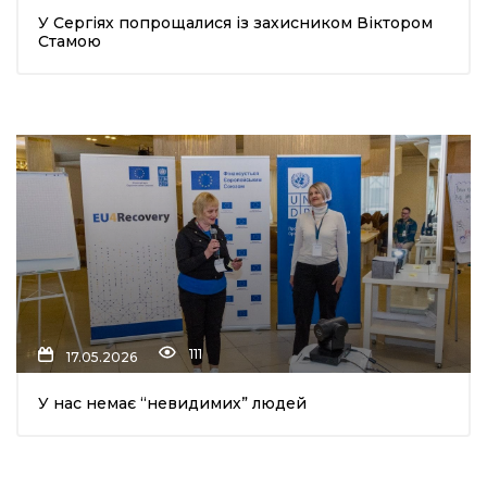
У Сергіях попрощалися із захисником Віктором
шана Героям!
Стамою
айно!
і
вні вісті
тегорії
акти
111
17.05.2026
кти
У нас немає “невидимих” людей
рпати: голос гірського краю