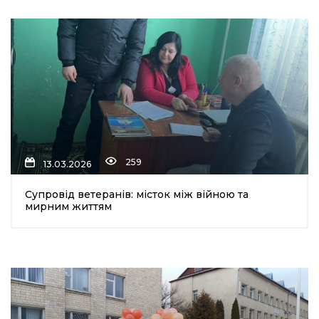
 повернення
а умови придбання
и
и та контакти
259
13.03.2026
Супровід ветеранів: місток між війною та
мирним життям