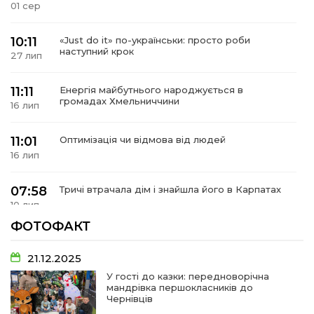
01 сер
10:11
«Just do it» по-українськи: просто роби
наступний крок
27 лип
11:11
Енергія майбутнього народжується в
громадах Хмельниччини
16 лип
11:01
Оптимізація чи відмова від людей
16 лип
07:58
Тричі втрачала дім і знайшла його в Карпатах
10 лип
ФОТОФАКТ
07:48
У Сергіях попрощалися із захисником
Віктором Стамою
10 лип
21.12.2025
У гості до казки: передноворічна
мандрівка першокласників до
13:30
Від прикордонної застави до Донбасу:
Чернівців
06 лип