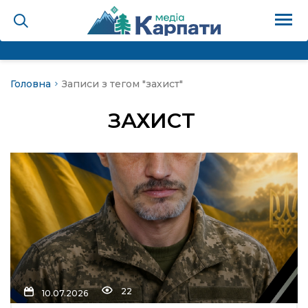
Головна
Записи з тегом "захист"
на
ЗАХИСТ
Карпати: голос гірського
мадах
 знати
лля
опит холєра, шо вповідає
22
10.07.2026
а