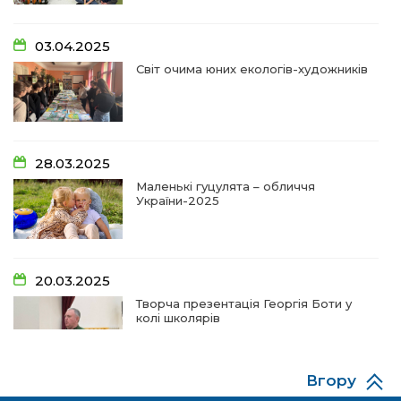
14:18
Добра справа об’єднала людей!
03.04.2025
01 лип
Світ очима юних екологів-художників
09:31
Творчі підсумки юних художників
28 чер
09:28
Довгопільський рок заради благодійності
28.03.2025
28 чер
Маленькі гуцулята – обличчя
України-2025
09:20
Проза Людмили Охріменко: про те, що і гріє, і
болить…
28 чер
20.03.2025
14:44
Рік невідомості та болю:
Творча презентація Георгія Боти у
19 чер
колі школярів
14:33
На освітньому горизонті
19 чер
Вгору
06.12.2024