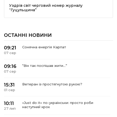
Уздрів світ черговий номер журналу
шана Героям!
“Гуцульщина”
айно!
ОСТАННІ НОВИНИ
і
09:21
Сонячна енергія Карпат
вні вісті
07 сер
тегорії
09:16
“Він так поспішав жити…”
07 сер
акти
15:31
Ветеран із простягнутою рукою?
01 сер
кти
10:11
«Just do it» по-українськи: просто роби
наступний крок
27 лип
рпати: голос гірського краю