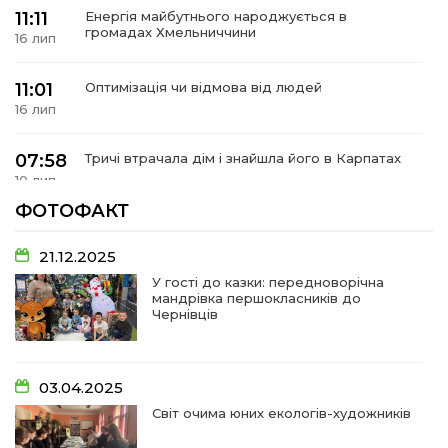
 повернення
11:11
Енергія майбутнього народжується в
а умови придбання
громадах Хмельниччини
и
16 лип
и та контакти
11:01
Оптимізація чи відмова від людей
16 лип
07:58
Тричі втрачала дім і знайшла його в Карпатах
10 лип
ФОТОФАКТ
07:48
У Сергіях попрощалися із захисником
Віктором Стамою
10 лип
21.12.2025
У гості до казки: передноворічна
мандрівка першокласників до
13:30
Від прикордонної застави до Донбасу:
Чернівців
06 лип
14:18
Добра справа об’єднала людей!
03.04.2025
01 лип
Світ очима юних екологів-художників
09:31
Творчі підсумки юних художників