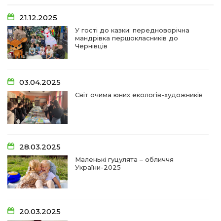
07:48
У Сергіях попрощалися із захисником
Віктором Стамою
10 лип
21.12.2025
У гості до казки: передноворічна
мандрівка першокласників до
13:30
Від прикордонної застави до Донбасу:
Чернівців
06 лип
14:18
Добра справа об’єднала людей!
03.04.2025
01 лип
Світ очима юних екологів-художників
09:31
Творчі підсумки юних художників
28 чер
09:28
Довгопільський рок заради благодійності
28.03.2025
28 чер
Маленькі гуцулята – обличчя
України-2025
09:20
Проза Людмили Охріменко: про те, що і гріє, і
болить…
28 чер
20.03.2025
14:44
Рік невідомості та болю: