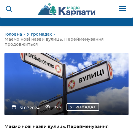
Головна
У громадах
на
Маємо нові назви вулиць. Перейменування
продовжиться
Карпати: голос гірського
мадах
 знати
лля
976
У ГРОМАДАХ
31.07.2024
опит холєра, шо вповідає
Маємо нові назви вулиць. Перейменування
а