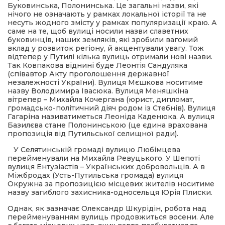
 повернення
Буковинська, Полонинська. Це загальні назви, які
а умови придбання
нічого не означають у рамках локальної історії та не
и
несуть жодного змісту у рамках популяризації краю. А
и та контакти
саме на те, щоб вулиці носили назви славетних
буковинців, наших земляків, які зробили вагомий
вклад у розвиток регіону, й акцентували увагу. Тож
відтепер у Путилі кілька вулиць отримали нові назви.
Так Ковпакова віднині буде Леонтія Сандуляка
(співавтор Акту проголошення державної
незалежності України). Вулиця Мєшкова носитиме
назву Володимира Івасюка. Вулиця Меняшкіна
вітрепер – Михайла Кочергана (юрист, дипломат,
громадсько-політичний діяч родом із Стебнів). Вулиця
Гагаріна називатиметься Леоніда Каденюка. А вулиця
Базилєва стане Полонинською (це єдина врахована
пропозиція від Путильської селищної ради).
У Селятинській громаді вулицю Любімцева
перейменували на Михайла Ревуцького. У Шепоті
вулиця Ентузіастів – Українських добровольців. А в
Міжбродах (Усть-Путильська громада) вулиця
Окружна за пропозицією місцевих жителів носитиме
назву загиблого захисника-односельця Юрія Плиски.
Однак, як зазначає Олександр Шкурідін, робота над
перейменуванням вулиць продовжиться восени. Але