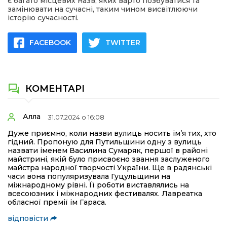
є багато місцевих назв, яких варто позбуватися та
замінювати на сучасні, таким чином висвітлюючи
історію сучасності.
FACEBOOK
TWITTER
КОМЕНТАРІ
Алла
31.07.2024 о 16:08
Дуже приємно, коли назви вулиць носить ім’я тих, хто
гідний. Пропоную для Путильщини одну з вулиць
назвати іменем Василина Сумаряк, першої в районі
майстрині, якій було присвоєно звання заслуженого
майстра народної творчості України. Ще в радянські
часи вона популяризувала Гуцульщини на
міжнародному рівні. Її роботи виставлялись на
всесоюзних і міжнародних фестивалях. Лавреатка
обласної премії ім Гараса.
відповісти