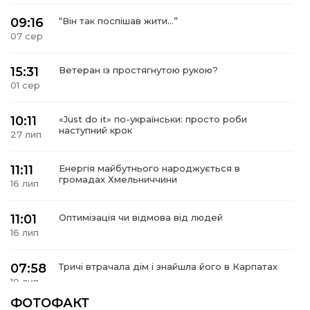
09:16
“Він так поспішав жити…”
07 сер
15:31
Ветеран із простягнутою рукою?
01 сер
10:11
«Just do it» по-українськи: просто роби
наступний крок
27 лип
11:11
Енергія майбутнього народжується в
громадах Хмельниччини
16 лип
11:01
Оптимізація чи відмова від людей
16 лип
07:58
Тричі втрачала дім і знайшла його в Карпатах
10 лип
ФОТОФАКТ