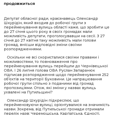
продовжиться
шана Героям!
Депутат обласної ради, краєзнавець Олександр
Шкурідін, який входив до робочої групи з
айно!
перейменування вулиць області каже, що зробити це
до 27 січня цього року в своїх громадах мали
можливість депутати, проголосувавши на сесії. З 27
і
січня до 27 квітня таку можливість мали голови
громад, внісши відповідні зміни своїми
розпорядженнями.
вні вісті
Оскільки не всі скористалися своїми правами і
можливостями, то повноваження про
тегорії
перейменування вулиць перейшли до Чернівецької
ОВА. І 26 липня голова ОВА Руслан Запаранюк
підписав розпорядження щодо перейменування 252
акти
обʼєктів на території Буковини. Це напрацювання
робочої групи спільно з поданими від громад
пропозиціями. Отож, які зміни у назвах вулиць
кти
ухвалені на Путильщині?
Олександр Шкурідін підкреслює, що
перейменовуючи вулиці, орієнтувалися на значимість
назви. Зокрема, від Путильської громади отримали
рпати: голос гірського краю
перелік назв: Черемошська, Карпатська, Єдності,