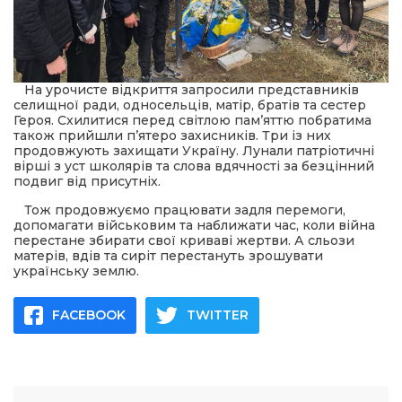
 повернення
а умови придбання
и
и та контакти
На урочисте відкриття запросили представників
селищної ради, односельців, матір, братів та сестер
Героя. Схилитися перед світлою пам’яттю побратима
також прийшли п’ятеро захисників. Три із них
продовжують захищати Україну. Лунали патріотичні
вірші з уст школярів та слова вдячності за безцінний
подвиг від присутніх.
Тож продовжуємо працювати задля перемоги,
допомагати військовим та наближати час, коли війна
перестане збирати свої криваві жертви. А сльози
матерів, вдів та сиріт перестануть зрошувати
українську землю.
FACEBOOK
TWITTER