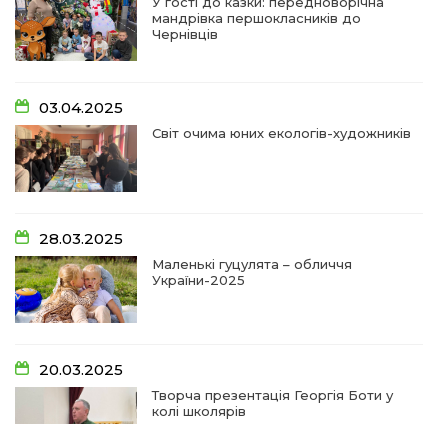
У гості до казки: передноворічна
мандрівка першокласників до
09:31
Творчі підсумки юних художників
Чернівців
28 чер
09:28
Довгопільський рок заради благодійності
03.04.2025
28 чер
Світ очима юних екологів-художників
09:20
Проза Людмили Охріменко: про те, що і гріє, і
болить…
28 чер
14:44
Рік невідомості та болю:
28.03.2025
19 чер
Маленькі гуцулята – обличчя
України-2025
14:33
На освітньому горизонті
19 чер
20.03.2025
09:09
Від дитячих випробувань до фронту
Творча презентація Георгія Боти у
11 чер
колі школярів
Від каменя до деревця: спогади майстрів та