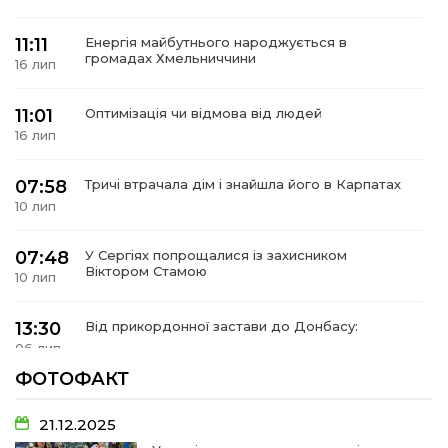
11:11
Енергія майбутнього народжується в
громадах Хмельниччини
16 лип
11:01
Оптимізація чи відмова від людей
16 лип
07:58
Тричі втрачала дім і знайшла його в Карпатах
10 лип
07:48
У Сергіях попрощалися із захисником
Віктором Стамою
10 лип
13:30
Від прикордонної застави до Донбасу:
06 лип
ФОТОФАКТ
14:18
Добра справа об’єднала людей!
01 лип
21.12.2025