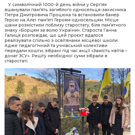
У символічний 1000-й день війни у Сергіях
вшанували пам’ять загиблого односельця-захисника
шана Героям!
Петра Дмитровича Процюка та встановили банер
Герою на Алеї пам’яті Героям-односельцям. Місце
шани розмістили поблизу старостату, біля пам’ятного
айно!
знаку «Борцям за волю України». Староста Ганна
Галиця розповідає, що цей проєкт вдалося
реалізувати спільно з освітянами місцевої школи.
і
Адже педагогічний та учнівський колективи
передали кошти, зібрані під час акції «Замість квітів –
донат ЗСУ». Решту необхідної суми зібрали в
вні вісті
старостаті.
тегорії
акти
кти
рпати: голос гірського краю