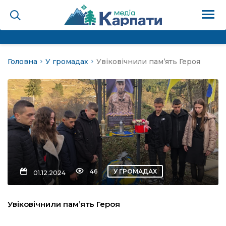
Головна
У громадах
Увіковічнили пам’ять Героя
на
Карпати: голос гірського
мадах
 знати
46
У ГРОМАДАХ
01.12.2024
лля
Увіковічнили пам’ять Героя
опит холєра, шо вповідає
а