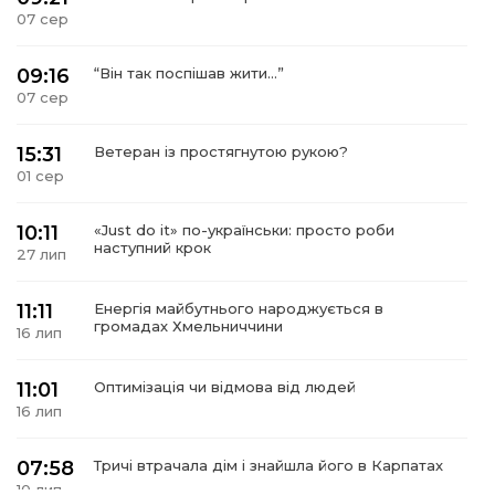
07 сер
09:16
“Він так поспішав жити…”
07 сер
15:31
Ветеран із простягнутою рукою?
01 сер
10:11
«Just do it» по-українськи: просто роби
наступний крок
27 лип
11:11
Енергія майбутнього народжується в
громадах Хмельниччини
16 лип
11:01
Оптимізація чи відмова від людей
16 лип
07:58
Тричі втрачала дім і знайшла його в Карпатах
10 лип