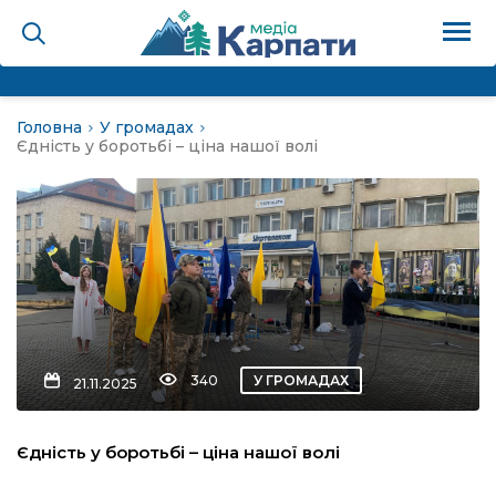
Головна
У громадах
на
Єдність у боротьбі – ціна нашої волі
Карпати: голос гірського
мадах
 знати
340
У ГРОМАДАХ
21.11.2025
лля
Єдність у боротьбі – ціна нашої волі
опит холєра, шо вповідає
а