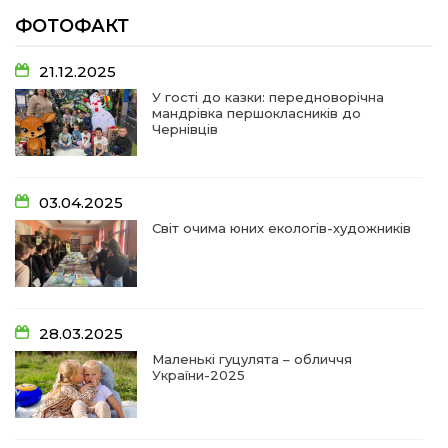
ФОТОФАКТ
07:48
У Сергіях попрощалися із захисником
Віктором Стамою
10 лип
21.12.2025
У гості до казки: передноворічна
мандрівка першокласників до
13:30
Від прикордонної застави до Донбасу:
Чернівців
06 лип
14:18
Добра справа об’єднала людей!
03.04.2025
01 лип
Світ очима юних екологів-художників
09:31
Творчі підсумки юних художників
28 чер
09:28
Довгопільський рок заради благодійності
28.03.2025
28 чер
Маленькі гуцулята – обличчя
України-2025
09:20
Проза Людмили Охріменко: про те, що і гріє, і
болить…
28 чер