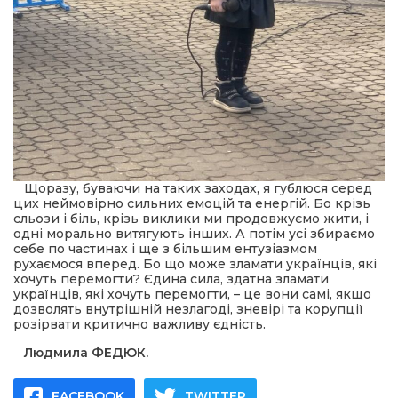
Щоразу, буваючи на таких заходах, я гублюся серед
цих неймовірно сильних емоцій та енергій. Бо крізь
сльози і біль, крізь виклики ми продовжуємо жити, і
одні морально витягують інших. А потім усі збираємо
себе по частинах і ще з більшим ентузіазмом
рухаємося вперед. Бо що може зламати українців, які
хочуть перемогти? Єдина сила, здатна зламати
українців, які хочуть перемогти, – це вони самі, якщо
дозволять внутрішній незлагоді, зневірі та корупції
розірвати критично важливу єдність.
Людмила ФЕДЮК.
FACEBOOK
TWITTER