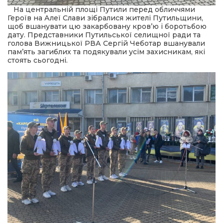
 повернення
а умови придбання
На центральній площі Путили перед обличчями
и
Героїв на Алеї Слави зібралися жителі Путильщини,
и та контакти
щоб вшанувати цю закарбовану кров’ю і боротьбою
дату. Представники Путильської селищної ради та
голова Вижницької РВА Сергій Чеботар вшанували
пам’ять загиблих та подякували усім захисникам, які
стоять сьогодні.