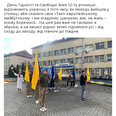
День Гідності та Свободи. Вже 12-ту річницю
відзначають українці з того часу, як молодь вийшла у
шана Героям!
столиці, аби сказати своє «Так!» європейському
майбутньому. І ми згадуємо, шануємо, але, на жаль –
знову боремося… На цей раз вже не гаслами, а
айно!
зброєю, а на захист рідної землі піднялися усі – від
сходу до заходу, від півночі до півдня.
і
вні вісті
тегорії
акти
кти
рпати: голос гірського краю