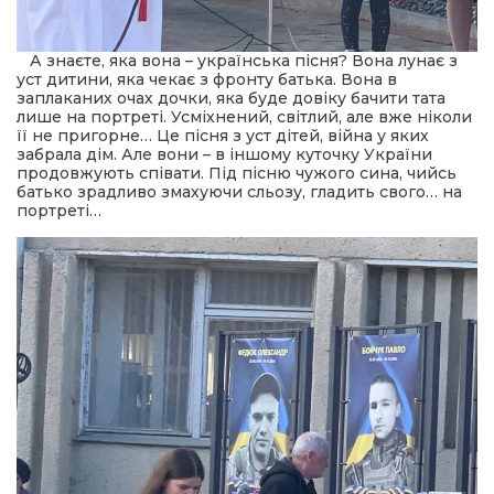
А знаєте, яка вона – українська пісня? Вона лунає з
уст дитини, яка чекає з фронту батька. Вона в
заплаканих очах дочки, яка буде довіку бачити тата
лише на портреті. Усміхнений, світлий, але вже ніколи
її не пригорне… Це пісня з уст дітей, війна у яких
забрала дім. Але вони – в іншому куточку України
продовжують співати. Під пісню чужого сина, чийсь
батько зрадливо змахуючи сльозу, гладить свого… на
портреті…