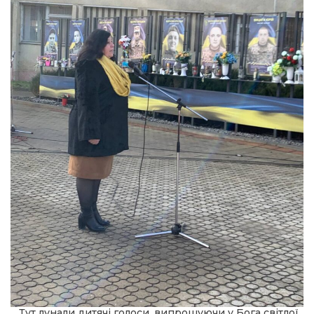
Тут лунали дитячі голоси, випрошуючи у Бога світлої