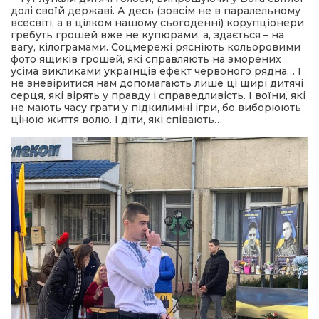
долі своїй державі. А десь (зовсім не в паралельному
всесвіті, а в цілком нашому сьогоденні) корупціонери
гребуть грошей вже не купюрами, а, здається – на
вагу, кілограмами. Соцмережі рясніють кольоровими
фото ящиків грошей, які справляють на зморених
усіма викликами українців ефект червоного рядна… І
не зневіритися нам допомагають лише ці щирі дитячі
серця, які вірять у правду і справедливість. І воїни, які
не мають часу грати у підкилимні ігри, бо виборюють
ціною життя волю. І діти, які співають…