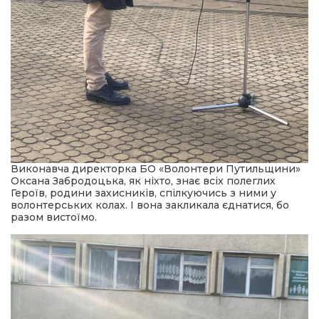
Виконавча директорка БО «Волонтери Путильщини»
Оксана Забродоцька, як ніхто, знає всіх полеглих
Героїв, родини захисників, спілкуючись з ними у
волонтерських колах. І вона закликала єднатися, бо
разом вистоїмо.