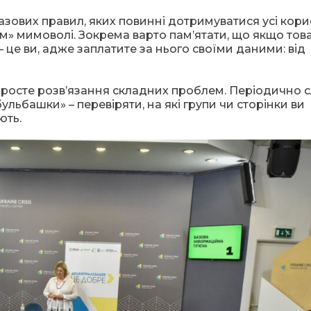
азових правил, яких повинні дотримуватися усі кори
м» мимоволі. Зокрема варто пам’ятати, що якщо тов
 це ви, адже заплатите за нього своїми даними: від
 просте розв’язання складних проблем. Періодично с
льбашки» – перевіряти, на які групи чи сторінки ви
ють.