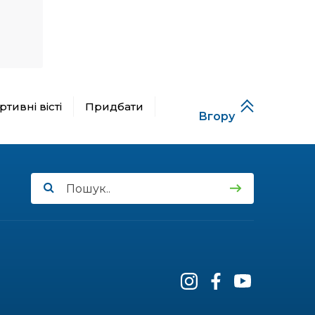
12:17
Духовний спадок та
праця просвітян:
09 кві
12:10
Писанкарство як
медитація для душі
09 кві
16:09
Назавжди в строю:
тивні вісті
Придбати
Карпати прийняли свого
Вгору
02 кві
сина
13:13
Голос Путильщини у
поетичному вінку
26 бер
Вижниччини
12:59
Освіта за власним
вибором: як реформа
26 бер
змінить життя
старшокласників
12:50
Від місцевих гуртків до
титулу «Фатальної жінки»
26 бер