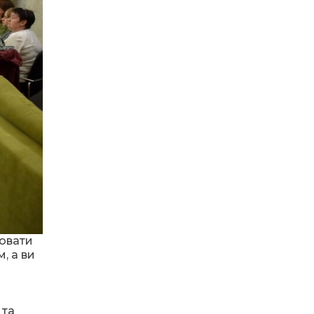
школою – це завжди
надихають дорослих
05 чер
хвилююче
07:15
Крутили педалі до
перемоги
01 чер
08.08.2024
З “Карпатами”
цікаво!
10:46
40 РОКІВ ПІСЛЯ
ВІДЧАЙДУШНОГО
28 тра
КРОКУ В ДОРОСЛЕ
ЖИТТЯ
01.08.2024
10:38
«Україна – найкраще
місце на Землі!»
Свої підтримують
28 тра
своїх. Де б не були…
10:33
Не лише екрани: чим
живуть довгопільські
28 тра
учениці після школи
ювати
23.06.2024
, а ви
Герої нашого часу
09:17
Шкабря навхрест і
монета у капці:
21 тра
 та