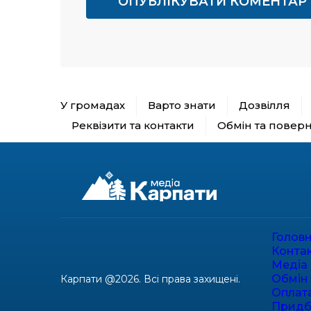
У громадах
Варто знати
Дозвілля
Реквізити та контакти
Обмін та повер
Голов
Конта
Медіа 
Обмін
Карпати @2026. Всі права захищені.
Оплат
Придб