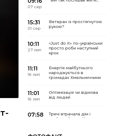
09:16
“Він так поспішав жити…”
07 сер
15:31
Ветеран із простягнутою
рукою?
01 сер
10:11
«Just do it» по-українськи:
просто роби наступний
27 лип
крок
11:11
Енергія майбутнього
народжується в
16 лип
громадах Хмельниччини
11:01
Оптимізація чи відмова
від людей
16 лип
т-
07:58
Тричі втрачала дім і
знайшла його в Карпатах
10 лип
У Сергіях попрощалися із