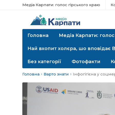
Медіа Карпати: голос гірського краю
К
Головна
Медіа Карпати: голос
Най вхопит холєра, шо вповідає 
Без категорії
Фотофакти
К
Головна
Варто знати
Інфогігієна у соцм