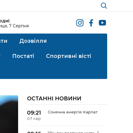
одні:
иця, 7 Серпня
ати
Дозвілля
!
Постаті
Спортивні вісті
ОСТАННІ НОВИНИ
09:21
Сонячна енергія Карпат
07 сер