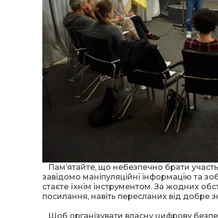
Пам’ятайте, що небезпечно брати участь
завідомо маніпуляційні інформацію та зо
стаєте їхнім інструментом. За жодних обс
посилання, навіть пересланих від добре 
Щоб організувати власну цифрову безпеки