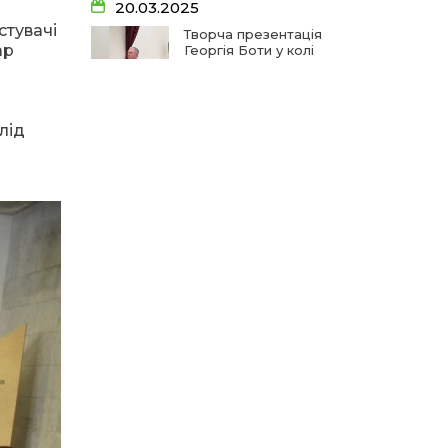
20.03.2025
19 чер
стувачі
Творча презентація
ар
Георгія Боти у колі
школярів
14:33
На освітньому горизонті
19 чер
лід
09:09
Від дитячих випробувань
06.12.2024
до фронту
11 чер
А гуцулкам пасує
хустка!
09:06
Від каменя до деревця:
спогади майстрів та
11 чер
газдинь
28.08.2024
09:03
Сарата: земля солених
Тризуб, загартований
вод та едельвейсів
11 чер
у боях
11:12
Допоки ви є – на
шпальтах і в онлайні!
05 чер
27.08.2024
10:57
Прощання з початковою
Діти Незалежності