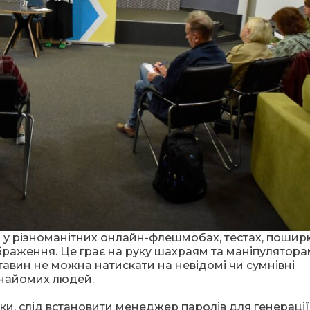
 у різноманітних онлайн-флешмобах, тестах, пошир
браження. Це грає на руку шахраям та маніпуляторам
тавин не можна натискати на невідомі чи сумнівні
знайомих людей.
, слід встановити менеджер паролів для генерації