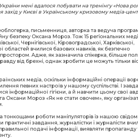
 України мені вдалося побувати на тренінгу «Нова рол
я захід у Києві в Українському кризовому медіа-цент
деоблогерка, письменниця, авторка та ведуча програм
ійну безпеку Оксана Мороз. Тож 15 регіональних мед
вської, Чернігівської, Кіровоградської, Харківської,
ої областей вчилися базових навиків, як безпечно
ростором. Адже, як зазначила спікерка, більше по
равду від брехні, однак зробити це можуть тільки ві
аїнських медіа, оскільки інформаційні операції вор
илення певних настроїв у нашому суспільстві. І завд
ся інформаційної гігієни, а й навчити цьому свої авд
а Оксани Мороз «Як не стати овочем», яку організа
.
а тонкощами роботи маніпуляторів із нашою свідомі
 практичні завдання, журналістки і журналісти вчи
правильної подачі інформації, виявляти пропаганду 
енту.