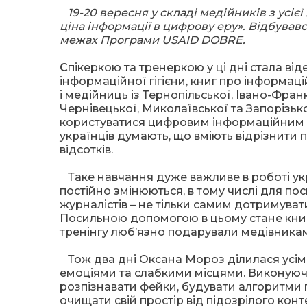
19-20 вересня у складі медійників з усієї
ціна інформації в цифрову еру». Відбувавс
межах Програми USAID DOBRE.
С
пікеркою та тренеркою у ці дні стала ві
інформаційної гігієни, книг про інформац
і медійниць із Тернопільської, Івано-Франкі
Чернівецької, Миколаївської та Запорізьк
користуватися цифровим інформаційним п
українців думають, що вміють відрізнити п
відсотків.
Таке навчання дуже важливе в роботі укр
постійно змінюються, в тому числі для пос
журналістів – не тільки самим дотримувати
Посильною допомогою в цьому стане книг
тренінгу люб’язно подарували медівникам
Тож два дні Оксана Мороз ділилася усім
емоціями та слабкими місцями. Виконуючи
розпізнавати фейки, будувати алгоритми 
очищати свій простір від підозрілого конт