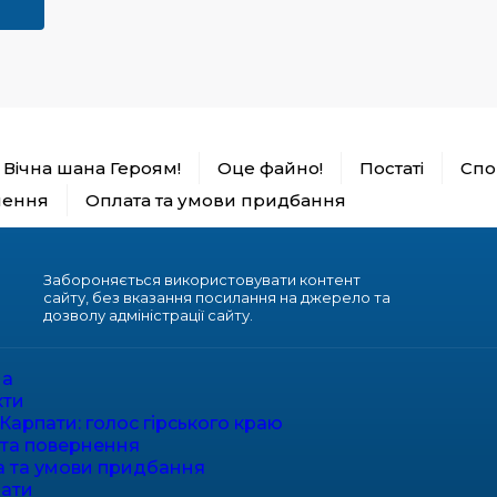
Вічна шана Героям!
Оце файно!
Постаті
Спор
нення
Оплата та умови придбання
Забороняється використовувати контент
сайту, без вказання посилання на джерело та
дозволу адміністрації сайту.
на
кти
Карпати: голос гірського краю
 та повернення
а та умови придбання
ати