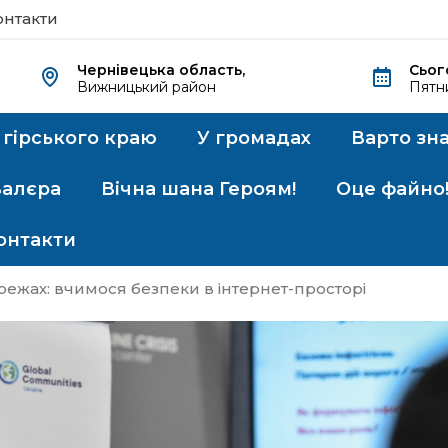
онтакти
Чернівецька область,
Сьог
Вижницький район
Пятн
 гірського краю
У громадах
Варто зн
Валєра
Вічна шана Героям!
Оце файно
онтакти
ережах: вчимося безпеки в інтернет-просторі