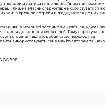
каунтів; користуватися лише ліцензійним програмним
ерації лише з власних гаджетів; не користуватися 
их wi-fi-мереж, за потреби під’єднуватися до них л
ведінки в інтернеті постійно змінюються, адже шах
чків» для досягнення своїх цілей. Тому варто уважн
о своїй сторінці – від вподобайки до переходу за
ляйте використовувати себе маніпуляторам та шахр
ID DOBRE.