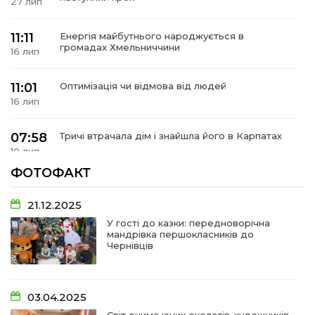
27 лип
11:11
Енергія майбутнього народжується в
громадах Хмельниччини
16 лип
11:01
Оптимізація чи відмова від людей
16 лип
07:58
Тричі втрачала дім і знайшла його в Карпатах
10 лип
ФОТОФАКТ
07:48
У Сергіях попрощалися із захисником
Віктором Стамою
10 лип
21.12.2025
У гості до казки: передноворічна
мандрівка першокласників до
13:30
Від прикордонної застави до Донбасу:
Чернівців
06 лип
14:18
Добра справа об’єднала людей!
03.04.2025
01 лип
Світ очима юних екологів-художників