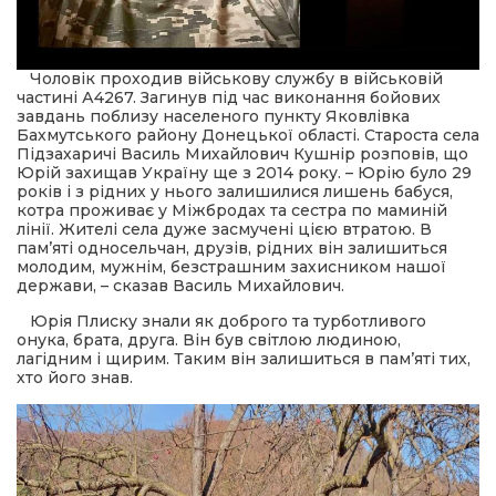
 повернення
а умови придбання
и
и та контакти
Чоловік проходив військову службу в військовій
частині А4267. Загинув під час виконання бойових
завдань поблизу населеного пункту Яковлівка
Бахмутського району Донецької області. Староста села
Підзахаричі Василь Михайлович Кушнір розповів, що
Юрій захищав Україну ще з 2014 року. – Юрію було 29
років і з рідних у нього залишилися лишень бабуся,
котра проживає у Міжбродах та сестра по маминій
лінії. Жителі села дуже засмучені цією втратою. В
пам’яті односельчан, друзів, рідних він залишиться
молодим, мужнім, безстрашним захисником нашої
держави, – сказав Василь Михайлович.
Юрія Плиску знали як доброго та турботливого
онука, брата, друга. Він був світлою людиною,
лагідним і щирим. Таким він залишиться в пам’яті тих,
хто його знав.