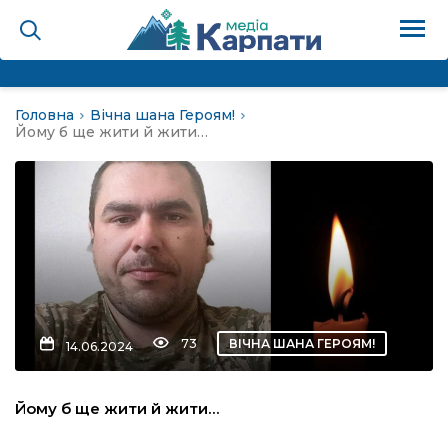
Головна
Вічна шана Героям!
на
Йому б ще жити й жити…
Карпати: голос гірського
мадах
 знати
73
ВІЧНА ШАНА ГЕРОЯМ!
14.06.2024
лля
Йому б ще жити й жити…
опит холєра, шо вповідає
а