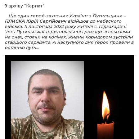
З архіву “Карпат”
шана Героям!
Ще один герой-захисник України з Путильщини –
ПЛИСКА Юрій Сергійович
відійшов до небесного
війська. 11 листопада 2022 року жи
телі с
. Підзахаричі
айно!
Усть-Путильської територіальної
громади зі сльозами
на очах
,
стоячи на колінах
,
живим коридором зустріли
старшого сержанта.
А наступного дня героя провели в
і
останню путь…
вні вісті
тегорії
акти
кти
рпати: голос гірського краю