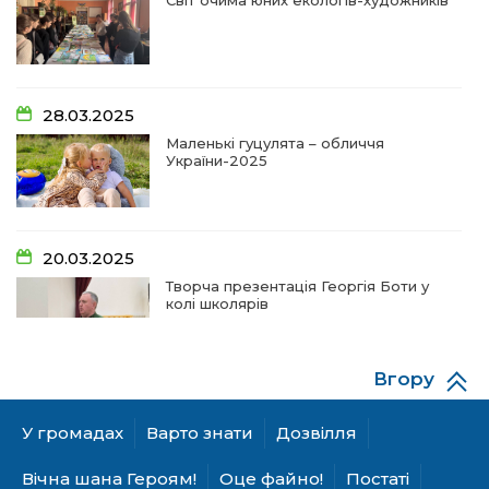
09:31
Творчі підсумки юних художників
28 чер
09:28
Довгопільський рок заради благодійності
28.03.2025
28 чер
Маленькі гуцулята – обличчя
України-2025
09:20
Проза Людмили Охріменко: про те, що і гріє, і
болить…
28 чер
20.03.2025
14:44
Рік невідомості та болю:
Творча презентація Георгія Боти у
19 чер
колі школярів
14:33
На освітньому горизонті
19 чер
Вгору
06.12.2024
09:09
Від дитячих випробувань до фронту
А гуцулкам пасує хустка!
У громадах
Варто знати
Дозвілля
11 чер
Вічна шана Героям!
Оце файно!
Постаті