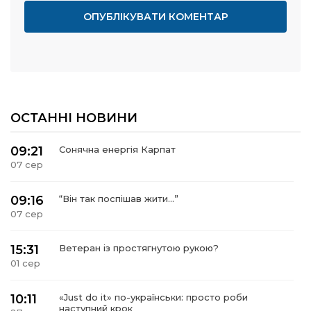
ОСТАННІ НОВИНИ
09:21
Сонячна енергія Карпат
07 сер
09:16
“Він так поспішав жити…”
07 сер
15:31
Ветеран із простягнутою рукою?
01 сер
10:11
«Just do it» по-українськи: просто роби
наступний крок