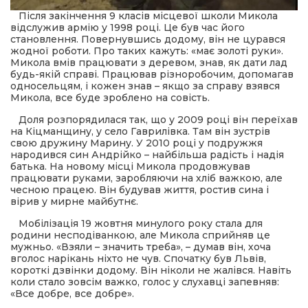
Після закінчення 9 класів місцевої школи Микола
відслужив армію у 1998 році. Це був час його
становлення. Повернувшись додому, він не цурався
жодної роботи. Про таких кажуть: «має золоті руки».
Микола вмів працювати з деревом, знав, як дати лад
будь-якій справі. Працював різноробочим, допомагав
односельцям, і кожен знав – якщо за справу взявся
Микола, все буде зроблено на совість.
Доля розпорядилася так, що у 2009 році він переїхав
на Кіцманщину, у село Гаврилівка. Там він зустрів
свою дружину Марину. У 2010 році у подружжя
народився син Андрійко – найбільша радість і надія
батька. На новому місці Микола продовжував
працювати руками, заробляючи на хліб важкою, але
чесною працею. Він будував життя, ростив сина і
вірив у мирне майбутнє.
Мобілізація 19 жовтня минулого року стала для
родини несподіванкою, але Микола сприйняв це
мужньо. «Взяли – значить треба», – думав він, хоча
вголос нарікань ніхто не чув. Спочатку був Львів,
короткі дзвінки додому. Він ніколи не жалівся. Навіть
коли стало зовсім важко, голос у слухавці запевняв:
«Все добре, все добре».