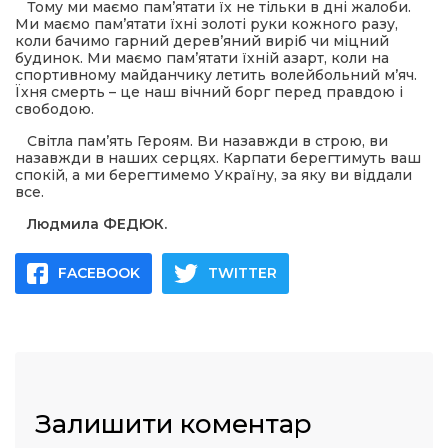
Тому ми маємо пам’ятати їх не тільки в дні жалоби.
Ми маємо пам’ятати їхні золоті руки кожного разу,
коли бачимо гарний дерев’яний виріб чи міцний
будинок. Ми маємо пам’ятати їхній азарт, коли на
спортивному майданчику летить волейбольний м’яч.
Їхня смерть – це наш вічний борг перед правдою і
свободою.
Світла пам’ять Героям. Ви назавжди в строю, ви
назавжди в наших серцях. Карпати берегтимуть ваш
спокій, а ми берегтимемо Україну, за яку ви віддали
все.
Людмила ФЕДЮК.
FACEBOOK
TWITTER
Залишити коментар