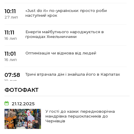
10:11
«Just do it» по-українськи: просто роби
наступний крок
27 лип
11:11
Енергія майбутнього народжується в
громадах Хмельниччини
16 лип
11:01
Оптимізація чи відмова від людей
16 лип
07:58
Тричі втрачала дім і знайшла його в Карпатах
10 лип
ФОТОФАКТ
07:48
У Сергіях попрощалися із захисником
Віктором Стамою
10 лип
21.12.2025
У гості до казки: передноворічна
мандрівка першокласників до
13:30
Від прикордонної застави до Донбасу:
Чернівців
06 лип