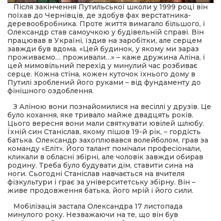
Після закінчення Путильської школи у 1999 році він
поїхав до Чернівців, де здобув фах верстатника-
деревообробника. Проте життя вимагало більшого, і
Олександр став самоучкою у будівельній справі. Він
працював в Україні, їздив на заробітки, але серцем
завжди був вдома. «Цей будинок, у якому ми зараз
проживаємо… проживали…» – каже дружина Аліна, і
цей мимовільний перехід у минулий час розбиває
серце. Кожна стіна, кожен куточок їхнього дому в
Путилі зроблений його руками – від фундаменту до
фінішного оздоблення.
З Аліною вони познайомилися на весіллі у друзів. Це
було кохання, яке тривало майже двадцять років.
Цього вересня вони мали святкувати ювілей шлюбу.
Їхній син Станіслав, якому пішов 19-й рік, – гордість
батька. Олександр захоплювався волейболом, грав за
команду «Еліт». Його талант помічали професіонали,
кликали в обласні збірні, але чоловік завжди обирав
родину. Треба було будувати дім, ставити сина на
ноги. Сьогодні Станіслав навчається на вчителя
фізкультури і грає за університетську збірну. Він –
живе продовження батька, його мрій і його сили.
Мобілізація застала Олександра 17 листопада
минулого року. Незважаючи на те, що він був