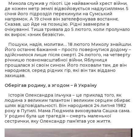
Микола служив у піхоті. Це найважчий хрест війни,
де кожен метр землі відвойовується надзусиллями. 5
січня його підрозділ перекинули на Сумський
напрямок. А 19 січня він зателефонував востаннє.
Сказав, що йде на позицію. Рідні завмерли в
очікуванні. Тиша тривала до 5 лютого, коли пролунало
як вирок: «зник безвісти».
Пошуки, надія, молитви… 18 лютого Миколу знайшли.
Його останнє бажання – просто повернутися додому –
здійснилося лише після смерті. 24 лютого, на четверту
річницю повномасштабної війни, Яблуниця
прощалася зі своїм сином. Його поховали там, де він
народився, серед рідних гір, які він так віддано
захищав.
Оберігав родину, а згодом – й Україну
Історія Олександра Ільчука – це приклад того, як
людина з великим талантом і великим серцем обирає
шлях відповідальності. Він народився 24 липня 1982
року в Путилі. Мама Людмила виховувала Сашка сама.
У родині була ще трагедія – смерть маленької
сестрички, яку Олександр пам’ятав усе життя.