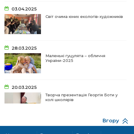
14:18
Добра справа об’єднала людей!
03.04.2025
01 лип
Світ очима юних екологів-художників
09:31
Творчі підсумки юних художників
28 чер
09:28
Довгопільський рок заради благодійності
28.03.2025
28 чер
Маленькі гуцулята – обличчя
України-2025
09:20
Проза Людмили Охріменко: про те, що і гріє, і
болить…
28 чер
20.03.2025
14:44
Рік невідомості та болю:
Творча презентація Георгія Боти у
19 чер
колі школярів
14:33
На освітньому горизонті
19 чер
Вгору
06.12.2024
09:09
Від дитячих випробувань до фронту