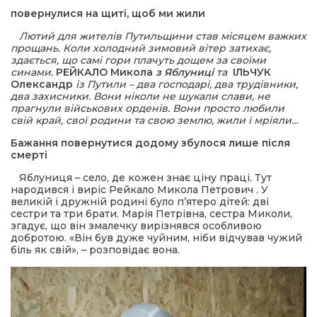
повернулися на щиті, щоб ми жили
шана Героям!
Лютий для жителів Путильщини став місяцем важких
прощань. Коли холодний зимовий вітер затихає,
здається, що самі гори плачуть дощем за своїми
айно!
синами.
РЕЙКАЛО Микола
з Яблуниці
та
ІЛЬЧУК
Олександр
із Путили – два господарі, два трудівники,
два захисники. Вони ніколи не шукали слави, не
і
прагнули військових орденів. Вони просто любили
свій край, свої родини та свою землю, жили і мріяли…
вні вісті
Бажання повернутися додому збулося лише після
смерті
тегорії
Яблуниця – село, де кожен знає ціну праці. Тут
народився і виріс Рейкало Микола Петрович . У
великій і дружній родині було п’ятеро дітей: дві
акти
сестри та три брати. Марія Петрівна, сестра Миколи,
згадує, що він змалечку вирізнявся особливою
добротою. «Він був дуже чуйним, ніби відчував чужий
біль як свій», – розповідає вона.
кти
рпати: голос гірського краю