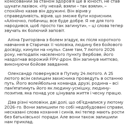
комісований за станом здоров’я ще в юності, не став
шукати лазівок. «Ну нехай, взяли – так взяли», –
спокійно казав він дружині. Він вірив у
справедливість, вірив, що зможе бути корисним.
«Аліночко, побачиш, все буде добре. Я не для того
народився, щоб просто так загинути», – ці слова тепер
звучать як болючий заповіт.
Аліна Григорівна з болем згадує, як після короткого
навчання в Старичах її чоловіка, людину без бойового
досвіду, кинули на «нуль». Саме там, 7 лютого 2026
року, неподалік населеного пункту Вербове, його
наздогнав ворожий FPV-дрон. Він загинув миттєво,
виконуючи бойове завдання.
Олександр повернувся в Путилу 24 лютого. А 25
лютого всім селищем захисника проведуть в останню
путь. Його волейбольна команда, друзі, родина – всі
пам’ятатимуть його як людину-усмішку, людину-
позитив, яка понад усе цінувала життя і чесну працю.
Два різні чоловіки, дві долі, що об’єдналися у лютому
2026-го. Вони залишили по собі недобудовані справи,
несказані слова кохання і синів, які тепер мають рости
без батьківської поради. Але вони також залишили
нам приклад.