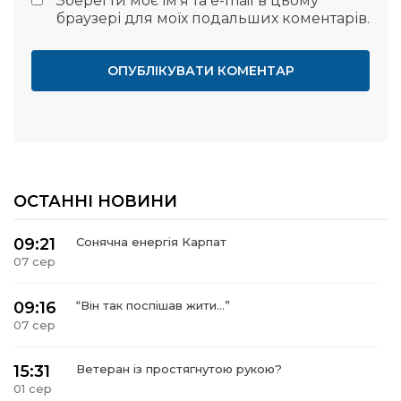
Зберегти моє ім'я та e-mail в цьому
браузері для моїх подальших коментарів.
ОСТАННІ НОВИНИ
09:21
Сонячна енергія Карпат
07 сер
09:16
“Він так поспішав жити…”
07 сер
15:31
Ветеран із простягнутою рукою?
01 сер