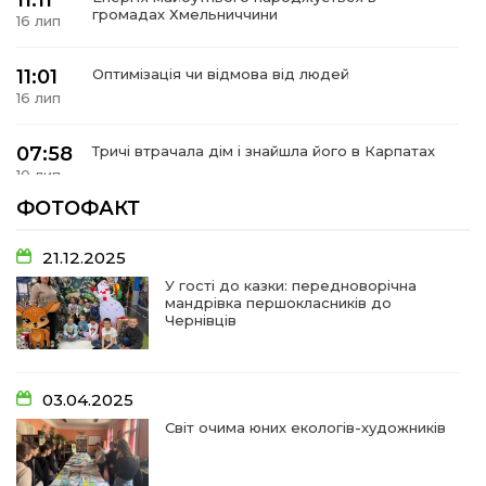
11:11
 повернення
громадах Хмельниччини
а умови придбання
16 лип
и
и та контакти
11:01
Оптимізація чи відмова від людей
16 лип
07:58
Тричі втрачала дім і знайшла його в Карпатах
10 лип
ФОТОФАКТ
07:48
У Сергіях попрощалися із захисником
Віктором Стамою
10 лип
21.12.2025
У гості до казки: передноворічна
мандрівка першокласників до
13:30
Від прикордонної застави до Донбасу:
Чернівців
06 лип
14:18
Добра справа об’єднала людей!
03.04.2025
01 лип
Світ очима юних екологів-художників
09:31
Творчі підсумки юних художників
28 чер