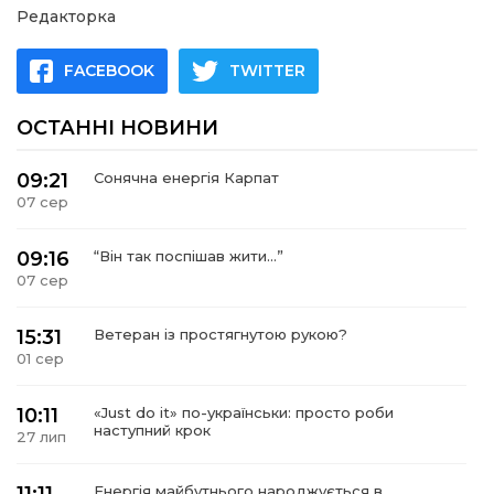
Редакторка
шана Героям!
FACEBOOK
TWITTER
айно!
ОСТАННІ НОВИНИ
і
09:21
Сонячна енергія Карпат
07 сер
вні вісті
09:16
“Він так поспішав жити…”
тегорії
07 сер
акти
15:31
Ветеран із простягнутою рукою?
01 сер
кти
10:11
«Just do it» по-українськи: просто роби
наступний крок
27 лип
рпати: голос гірського краю
Енергія майбутнього народжується в