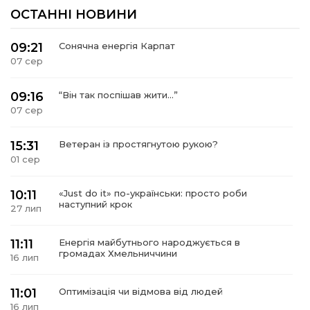
ОСТАННІ НОВИНИ
09:21
Сонячна енергія Карпат
07 сер
09:16
“Він так поспішав жити…”
07 сер
15:31
Ветеран із простягнутою рукою?
01 сер
10:11
«Just do it» по-українськи: просто роби
наступний крок
27 лип
11:11
Енергія майбутнього народжується в
громадах Хмельниччини
16 лип
11:01
Оптимізація чи відмова від людей
16 лип