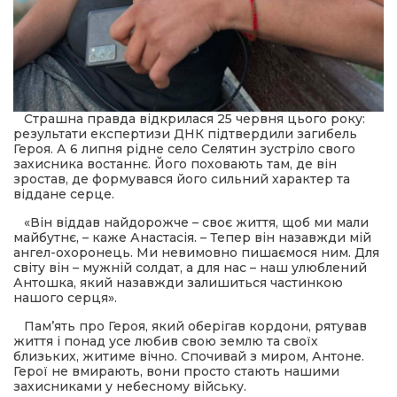
Страшна правда відкрилася 25 червня цього року:
результати експертизи ДНК підтвердили загибель
Героя. А 6 липня рідне село Селятин зустріло свого
захисника востаннє. Його поховають там, де він
зростав, де формувався його сильний характер та
віддане серце.
«Він віддав найдорожче – своє життя, щоб ми мали
майбутнє, – каже Анастасія. – Тепер він назавжди мій
ангел-охоронець. Ми невимовно пишаємося ним. Для
світу він – мужній солдат, а для нас – наш улюблений
Антошка, який назавжди залишиться частинкою
нашого серця».
Пам’ять про Героя, який оберігав кордони, рятував
життя і понад усе любив свою землю та своїх
близьких, житиме вічно. Спочивай з миром, Антоне.
Герої не вмирають, вони просто стають нашими
захисниками у небесному війську.