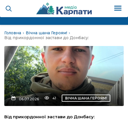
Головна
Вічна шана Героям!
на
Від прикордонної застави до Донбасу:
Карпати: голос гірського
мадах
 знати
41
ВІЧНА ШАНА ГЕРОЯМ!
06.07.2026
лля
Від прикордонної застави до Донбасу:
опит холєра, шо вповідає
а