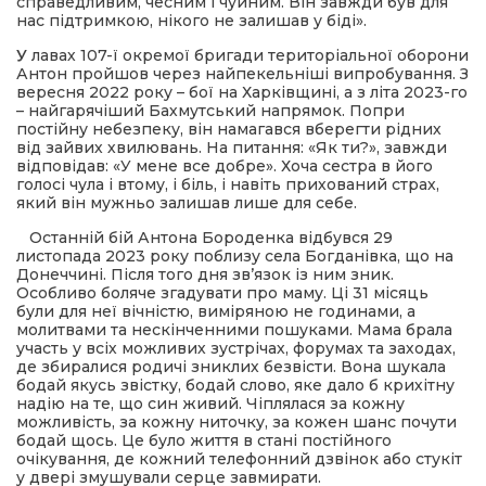
справедливим, чесним і чуйним. Він завжди був для
нас підтримкою, нікого не залишав у біді».
У
лавах 107-ї окремої бригади територіальної оборони
Антон пройшов через найпекельніші випробування. З
вересня 2022 року – бої на Харківщині, а з літа 2023-го
– найгарячіший Бахмутський напрямок. Попри
постійну небезпеку, він намагався вберегти рідних
від зайвих хвилювань. На питання: «Як ти?», завжди
відповідав: «У мене все добре». Хоча сестра в його
голосі чула і втому, і біль, і навіть прихований страх,
який він мужньо залишав лише для себе.
Останній бій Антона Бороденка відбувся 29
листопада 2023 року поблизу села Богданівка, що на
Донеччині. Після того дня зв’язок із ним зник.
Особливо боляче згадувати про маму. Ці 31 місяць
були для неї вічністю, виміряною не годинами, а
молитвами та нескінченними пошуками. Мама брала
участь у всіх можливих зустрічах, форумах та заходах,
де збиралися родичі зниклих безвісти. Вона шукала
бодай якусь звістку, бодай слово, яке дало б крихітну
надію на те, що син живий. Чіплялася за кожну
можливість, за кожну ниточку, за кожен шанс почути
бодай щось. Це було життя в стані постійного
очікування, де кожний телефонний дзвінок або стукіт
у двері змушували серце завмирати.