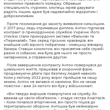
економіко-правового коледжу. Обравши
спеціальність «туризм», хлопець мріяв дарувати
радість іншим, адже був надзвичайно відкритим і
доброзичливим.
Проте покликання до захисту виявилося сильнішим.
У 2017 році, ледь отримавши диплом, Антон підписав
контракт із прикордонною службою України. Його
стихією стали прикордонні застави «Фальків» та
«Перекалаб». Там, серед гірських краєвидів, він
знайшов собі вірного побратима – німецьку вівчарку
Хакера. Ставши кінологом, він присвятив себе службі
разом із собакою, яка була для нього не просто
напарником, а справжнім другом.
Після завершення контракту Антон повернувся до
цивільного життя, працював в охоронній фірмі,
продовжуючи дбати про безпеку людей навколо.
Коли у лютому 2022 року ворог прийшов на нашу
землю, Антон не вагався ні хвилини. Він не чекав
повістки – вже 24 лютого він був у військкоматі.
«Він твердо вирішив повернутися на службу, бо
вважав це своїм обов’язком, – згадує сестра Анастасія.
– Коли почалося вторгнення, він просто пішов до
територіальної оборони. Антошка був неймовірно