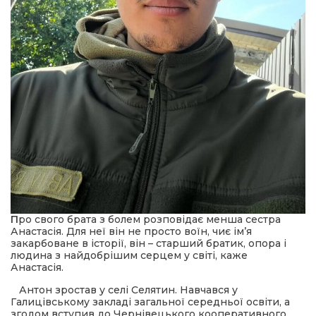
 повернення
а умови придбання
и
и та контакти
П
ро свого брата з болем розповідає менша сестра
Анастасія. Для неї він не просто воїн, чиє ім’я
закарбоване в історії, він – старший братик, опора і
людина з найдобрішим серцем у світі, каже
Анастасія.
Антон зростав у селі Селятин. Навчався у
Галицівському закладі загальної середньої освіти, а
згодом вступив до Чернівецького кооперативного