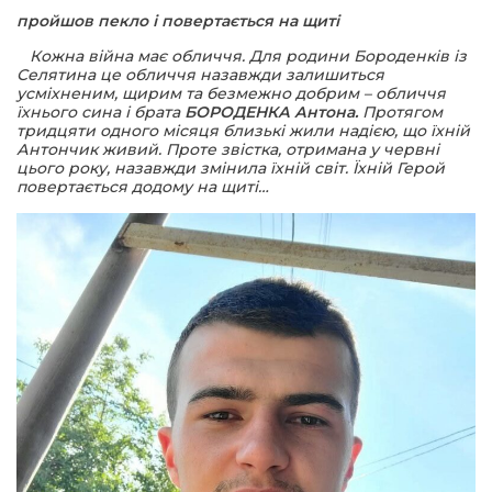
пройшов пекло і повертається на щиті
шана Героям!
Кожна війна має обличчя. Для родини Бороденків із
Селятина це обличчя назавжди залишиться
усміхненим, щирим та безмежно добрим – обличчя
айно!
їхнього сина і брата
БОРОДЕНКА Антона.
Протягом
тридцяти одного місяця близькі жили надією, що їхній
Антончик живий. Проте звістка, отримана у червні
і
цього року, назавжди змінила їхній світ. Їхній Герой
повертається додому на щиті…
вні вісті
тегорії
акти
кти
рпати: голос гірського краю