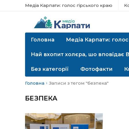
Медіа Карпати: голос гірського краю
К
Головна
Медіа Карпати: голос
Най вхопит холєра, шо вповідає 
Без категорії
Фотофакти
К
Головна
Записи з тегом "безпека"
БЕЗПЕКА