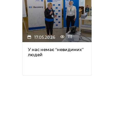
111
17.05.2026
У нас немає “невидимих”
людей