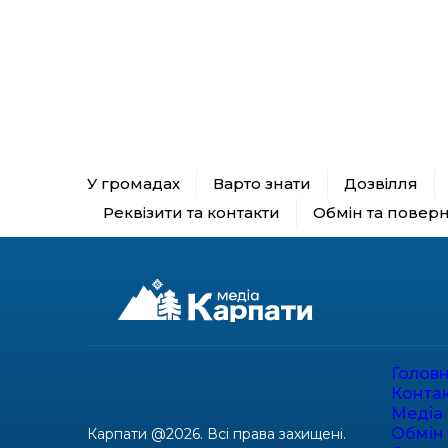
У громадах
Варто знати
Дозвілля
Реквізити та контакти
Обмін та повер
Голов
Конта
Медіа 
Обмін
Карпати @2026. Всі права захищені.