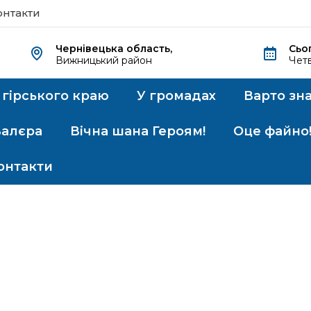
онтакти
Чернівецька область,
Сьо
Вижницький район
Четв
 гірського краю
У громадах
Варто зн
Валєра
Вічна шана Героям!
Оце файно
онтакти