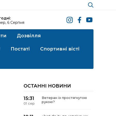
годні:
ер, 6 Серпня
ати
Дозвілля
!
Постаті
Спортивні вісті
ОСТАННІ НОВИНИ
15:31
Ветеран із простягнутою
рукою?
01 сер