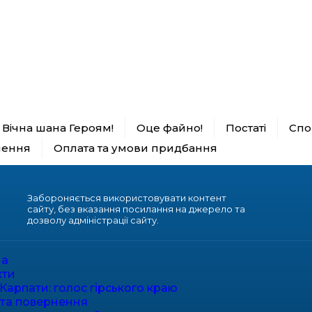
Вічна шана Героям!
Оце файно!
Постаті
Спор
нення
Оплата та умови придбання
Забороняється використовувати контент
сайту, без вказання посилання на джерело та
дозволу адміністрації сайту.
на
кти
Карпати: голос гірського краю
 та повернення