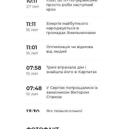
10:11
«Just do it» по-українськи:
просто роби наступний
27 лип
крок
11:11
Енергія майбутнього
народжується в
16 лип
громадах Хмельниччини
11:01
Оптимізація чи відмова
від людей
16 лип
07:58
Тричі втрачала дім і
знайшла його в Карпатах
10 лип
07:48
У Сергіях попрощалися із
захисником Віктором
10 лип
Стамою
13:30
Від прикордонної
застави до Донбасу:
06 лип