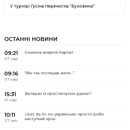
У турнірі Гусіна перемогла “Буковина”
шана Героям!
айно!
ОСТАННІ НОВИНИ
і
09:21
Сонячна енергія Карпат
вні вісті
07 сер
тегорії
09:16
“Він так поспішав жити…”
07 сер
акти
15:31
Ветеран із простягнутою рукою?
01 сер
кти
10:11
«Just do it» по-українськи: просто роби
наступний крок
27 лип
рпати: голос гірського краю