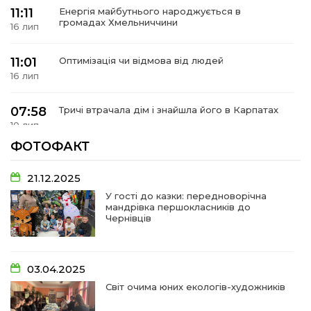
 повернення
11:11
Енергія майбутнього народжується в
а умови придбання
громадах Хмельниччини
и
16 лип
и та контакти
11:01
Оптимізація чи відмова від людей
16 лип
07:58
Тричі втрачала дім і знайшла його в Карпатах
10 лип
ФОТОФАКТ
07:48
У Сергіях попрощалися із захисником
Віктором Стамою
10 лип
21.12.2025
У гості до казки: передноворічна
мандрівка першокласників до
13:30
Від прикордонної застави до Донбасу:
Чернівців
06 лип
14:18
Добра справа об’єднала людей!
03.04.2025
01 лип
Світ очима юних екологів-художників
09:31
Творчі підсумки юних художників