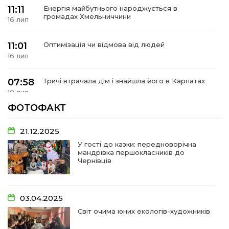
 повернення
11:11
Енергія майбутнього народжується в
а умови придбання
громадах Хмельниччини
и
16 лип
и та контакти
11:01
Оптимізація чи відмова від людей
16 лип
07:58
Тричі втрачала дім і знайшла його в Карпатах
10 лип
ФОТОФАКТ
07:48
У Сергіях попрощалися із захисником
Віктором Стамою
10 лип
21.12.2025
У гості до казки: передноворічна
мандрівка першокласників до
13:30
Від прикордонної застави до Донбасу:
Чернівців
06 лип
14:18
Добра справа об’єднала людей!
03.04.2025
01 лип
Світ очима юних екологів-художників
09:31
Творчі підсумки юних художників