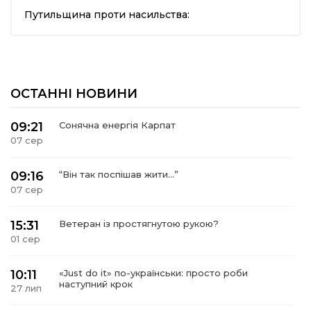
Путильщина проти насильства:
шана Героям!
айно!
ОСТАННІ НОВИНИ
і
09:21
Сонячна енергія Карпат
вні вісті
07 сер
тегорії
09:16
“Він так поспішав жити…”
07 сер
акти
15:31
Ветеран із простягнутою рукою?
01 сер
кти
10:11
«Just do it» по-українськи: просто роби
наступний крок
27 лип
рпати: голос гірського краю