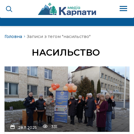
Головна
Записи з тегом "насильство"
на
НАСИЛЬСТВО
Карпати: голос гірського
мадах
 знати
лля
опит холєра, шо вповідає
331
28.11.2025
а