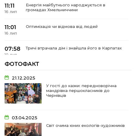
 повернення
11:11
Енергія майбутнього народжується в
а умови придбання
громадах Хмельниччини
и
16 лип
и та контакти
11:01
Оптимізація чи відмова від людей
16 лип
07:58
Тричі втрачала дім і знайшла його в Карпатах
10 лип
ФОТОФАКТ
07:48
У Сергіях попрощалися із захисником
Віктором Стамою
10 лип
21.12.2025
У гості до казки: передноворічна
мандрівка першокласників до
13:30
Від прикордонної застави до Донбасу:
Чернівців
06 лип
14:18
Добра справа об’єднала людей!
03.04.2025
01 лип
Світ очима юних екологів-художників
09:31
Творчі підсумки юних художників