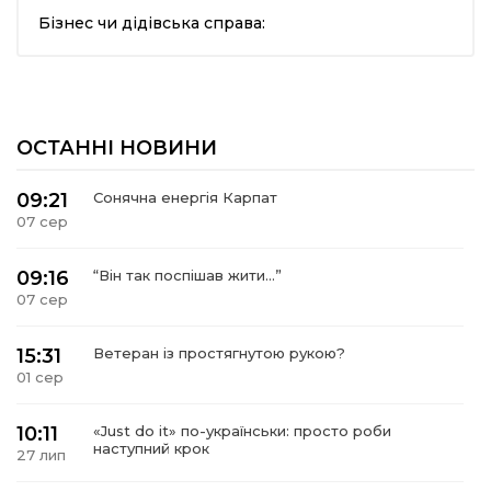
Бізнес чи дідівська справа:
шана Героям!
айно!
ОСТАННІ НОВИНИ
і
09:21
Сонячна енергія Карпат
вні вісті
07 сер
тегорії
09:16
“Він так поспішав жити…”
07 сер
акти
15:31
Ветеран із простягнутою рукою?
01 сер
кти
10:11
«Just do it» по-українськи: просто роби
наступний крок
27 лип
рпати: голос гірського краю