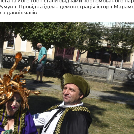
ста та його гості стали свідками костюмованого па
 Румунії. Провідна ідея – демонстрація історії Мара
з давніх часів.