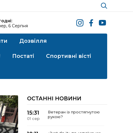
годні:
ер, 6 Серпня
ати
Дозвілля
!
Постаті
Спортивні вісті
ОСТАННІ НОВИНИ
15:31
Ветеран із простягнутою
рукою?
01 сер