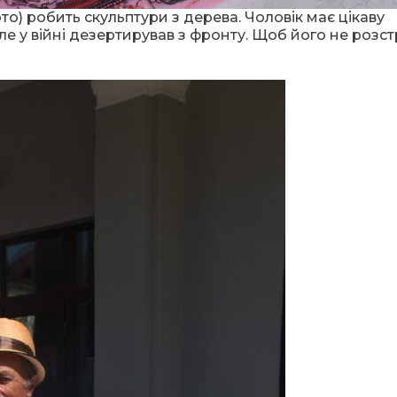
то) робить скульптури з дерева. Чоловік має цікаву
ле у війні дезертирував з фронту. Щоб його не розст