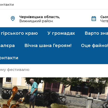
онтакти
Чернівецька область,
Сьо
Вижницький район
Четв
 гірського краю
У громадах
Варто зн
Валєра
Вічна шана Героям!
Оце файно
онтакти
изму фестивалю