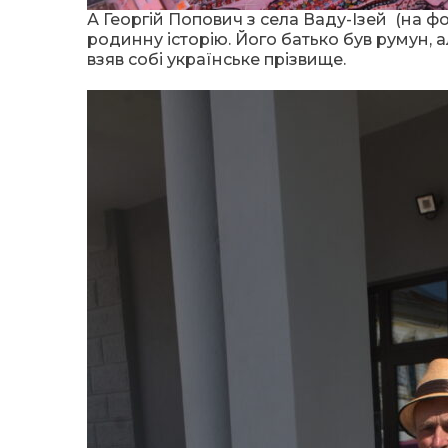
А Георгій Попович з села Ваду-Ізей (на фо
родинну історію. Його батько був румун, а
взяв собі українське прізвище.