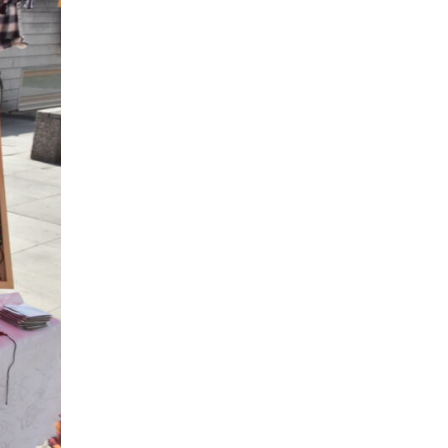
надихають дорослих
ВІДЧАЙДУШНОГО
28 тра
КРОКУ В ДОРОСЛЕ
ЖИТТЯ
08.08.2024
10:38
«Україна – найкраще
місце на Землі!»
28 тра
З “Карпатами”
цікаво!
10:33
Не лише екрани: чим
живуть довгопільські
28 тра
учениці після школи
01.08.2024
09:17
Шкабря навхрест і
Свої підтримують
монета у капці:
21 тра
своїх. Де б не були…
12:35
“Голос громад
Путильщини”
17 тра
23.06.2024
Герої нашого часу
12:28
Право на працю – без
бар’єрів
17 тра