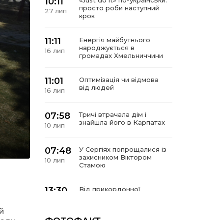
10:11
«Just do it» по-українськи:
просто роби наступний
27 лип
крок
11:11
Енергія майбутнього
народжується в
16 лип
громадах Хмельниччини
11:01
Оптимізація чи відмова
від людей
16 лип
07:58
Тричі втрачала дім і
знайшла його в Карпатах
10 лип
07:48
У Сергіях попрощалися із
захисником Віктором
10 лип
Стамою
13:30
Від прикордонної
застави до Донбасу:
06 лип
й