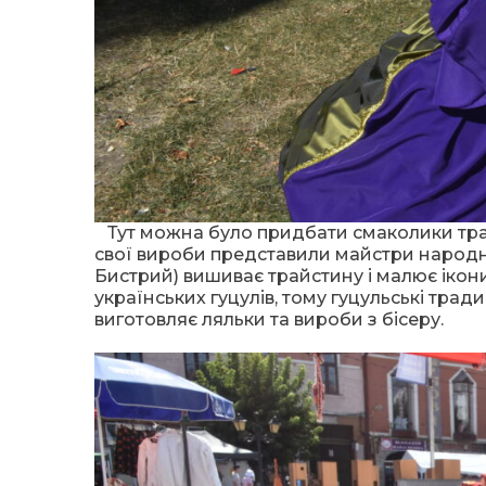
Тут можна було придбати смаколики тради
свої вироби представили майстри народно
Бистрий) вишиває трайстину і малює ікони 
українських гуцулів, тому гуцульські тради
виготовляє ляльки та вироби з бісеру.