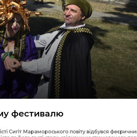
зму фестивалю
істі Сигіт Марамороського повіту відбувся феєрични