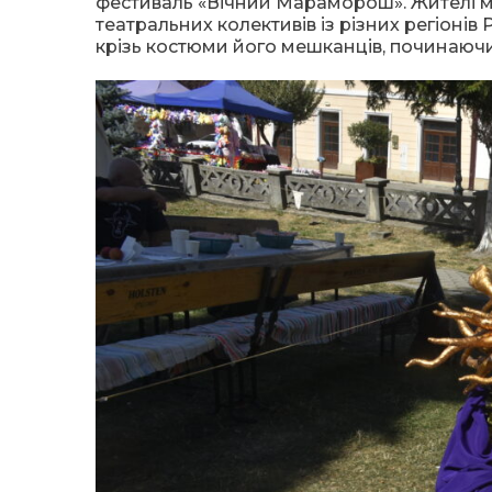
фестиваль «Вічний Мараморош». Жителі мі
театральних колективів із різних регіонів
крізь костюми його мешканців, починаючи 