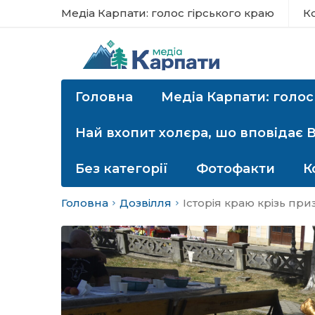
Медіа Карпати: голос гірського краю
К
Головна
Медіа Карпати: голос
Най вхопит холєра, шо вповідає 
Без категорії
Фотофакти
К
Головна
Дозвілля
Історія краю крізь пр