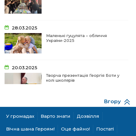
09:20
Проза Людмили Охріменко: про те, що і гріє, і
болить…
28 чер
14:44
Рік невідомості та болю:
28.03.2025
19 чер
Маленькі гуцулята – обличчя
України-2025
14:33
На освітньому горизонті
19 чер
20.03.2025
09:09
Від дитячих випробувань до фронту
Творча презентація Георгія Боти у
11 чер
колі школярів
09:06
Від каменя до деревця: спогади майстрів та
газдинь
11 чер
Вгору
06.12.2024
09:03
Сарата: земля солених вод та едельвейсів
А гуцулкам пасує хустка!
У громадах
Варто знати
Дозвілля
11 чер
Вічна шана Героям!
Оце файно!
Постаті
11:12
Допоки ви є – на шпальтах і в онлайні!