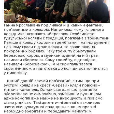
Ганна Ярославівна поділилася й цікавими фактами,
пов’язаними з колядою. Наприклад, чому головного
колядника називають «березою». Особливістю
гуцульської коляди є традиція, пов’язана з трембітами.
Раніше в коляду ходили з трембітами. І на інструменті,
на якому грали під час коляди, не грали вже на
похоронних обрядах. Таку трембіту обмотували
березовою корою, а музиканта, який на ній грав,
називали «березою». Саму трембіту, відповідно,
називали «березівкою». Та й скрипаль звався
скрипічником, а підготовка до коляди розпочиналася
у пилипівку.
Інший давній звичай пов’язаний із тим, що при
зустрічі коляди на хрест «берези» клали повісмо –
нитки з конопель. Однак сьогодні цю традицію
зберегли лише символічно, замінивши рушником,
адже коноплі вже майже не вирощують, а повісмо
стало рідкістю. Такі автентичні звичаї є важливою
частиною культурної спадщини, знання про які
необхідно зберігати й передавати майбутнім