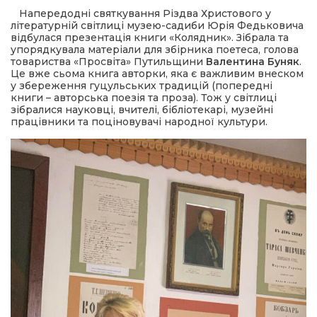
Напередодні святкування Різдва Христового у
літературній світлиці музею-садиби Юрія Федьковича
шана Героям!
відбулася презентація книги «Колядник». Зібрала та
упорядкувала матеріали для збірника поетеса, голова
товариства «Просвіта» Путильщини
Валентина Буняк
.
айно!
Це вже сьома книга авторки, яка є важливим внеском
у збереження гуцульських традицій (попередні
книги – авторська поезія та проза). Тож у світлиці
і
зібралися науковці, вчителі, бібліотекарі, музейні
працівники та поціновувачі народної культури.
вні вісті
тегорії
акти
кти
рпати: голос гірського краю