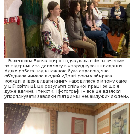
Валентина Буняк щиро подякувала всім залученим
за підтримку та допомогу в упорядкуванні видання.
Адже робота над книжкою була справою, яка
об’єднала чимало людей. «Довгі роки я збирала
коляди, а ідея видати книгу народилася рік тому саме
у цій світлиці. Це результат спільної праці, за що я
дуже вдячна. І тексти, і фотографії – все це вдалося
упорядкувати завдяки підтримці небайдужих людей».