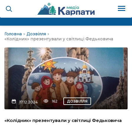
Головна
Дозвілля
на
«Колідник» презентували у світлиці Федьковича
Карпати: голос гірського
мадах
 знати
162
ДОЗВІЛЛЯ
17.12.2024
лля
«Колідник» презентували у світлиці Федьковича
опит холєра, шо вповідає
а