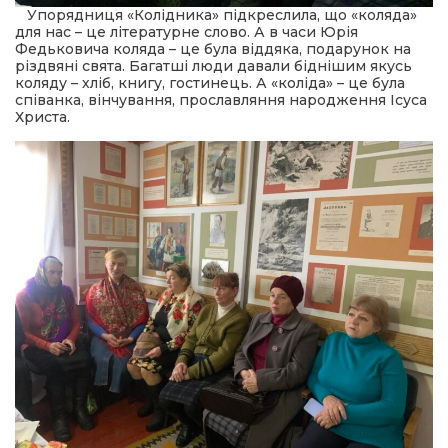
Упорядниця «Колідника» підкреслила, що «коляда»
для нас – це літературне слово. А в часи Юрія
Федьковича коляда – це була віддяка, подарунок на
різдвяні свята. Багатші люди давали біднішим якусь
коляду – хліб, книгу, гостинець. А «коліда» – це була
співанка, вінчування, прославляння народження Ісуса
Христа.