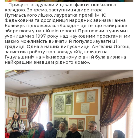
Присутні згадували й цікаві факти, пов’язані з
колядою. Зокрема, заступниця директора
Путильського ліцею, лауреатка премії ім. Ю.
Федьковича та дослідниця народних звичаїв Ганна
Колежук підкреслила: «Коляда – це те, що найкраще
збереглося у нашій місцевості. Працюючи з учнями і
ученицями з 1997 року над науковими проєктами, ми
маємо можливість вивчати й популяризувати ці
традиції. Одна з наших випускниць, Ангеліна Логош,
захистила роботу про коляду «Хід коляди на
Гуцульщині» на міжнародному рівні й була визнана
найкращим знавцем рідного краю».