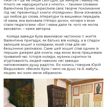
«Життя – це не лише сьогодні, це минуле і майбутнє.
Нічого не народжується з нічого», – такими словами
Валентина Буняк окреслила своє творче покликання
під час презентації книги «Колядник». Вона зізналася,
що любов до слова, літератури та вишивки передала
їй мама, яка виховала п’ятеро дочок, чотири з яких
стали педагогами. «Бог і мама дали те, чого не могла
заховати», – каже авторка.
Коляда завжди була важливою частиною її життя.
Валентина пригадує, як батько вів коляду, а в спадок
залишив зошит з колядами, який став для неї
безцінною реліквією. Саме цей зошит став одним із
перших джерел для книги, над якою вона працювала
тривалий час. Історія коляди, музика скрипки та
згуртованість людей навколо неї завжди
наповнювали душу радістю. Як колись говорив Юрій
Федькович: «Весело було і мені на душі, та й, мабуть,
людям, які коло мене зібралися».