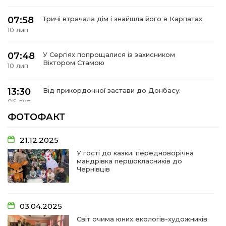
07:58
Тричі втрачала дім і знайшла його в Карпатах
10 лип
07:48
У Сергіях попрощалися із захисником
Віктором Стамою
10 лип
13:30
Від прикордонної застави до Донбасу:
06 лип
ФОТОФАКТ
14:18
Добра справа об’єднала людей!
01 лип
21.12.2025
У гості до казки: передноворічна
мандрівка першокласників до
09:31
Творчі підсумки юних художників
Чернівців
28 чер
09:28
Довгопільський рок заради благодійності
03.04.2025
28 чер
Світ очима юних екологів-художників