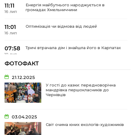
 повернення
11:11
Енергія майбутнього народжується в
а умови придбання
громадах Хмельниччини
и
16 лип
и та контакти
11:01
Оптимізація чи відмова від людей
16 лип
07:58
Тричі втрачала дім і знайшла його в Карпатах
10 лип
ФОТОФАКТ
07:48
У Сергіях попрощалися із захисником
Віктором Стамою
10 лип
21.12.2025
У гості до казки: передноворічна
мандрівка першокласників до
13:30
Від прикордонної застави до Донбасу:
Чернівців
06 лип
14:18
Добра справа об’єднала людей!
03.04.2025
01 лип
Світ очима юних екологів-художників
09:31
Творчі підсумки юних художників