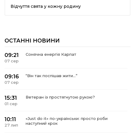
Відчуття свята у кожну родину
шана Героям!
айно!
ОСТАННІ НОВИНИ
і
09:21
Сонячна енергія Карпат
вні вісті
07 сер
тегорії
09:16
“Він так поспішав жити…”
07 сер
акти
15:31
Ветеран із простягнутою рукою?
01 сер
кти
10:11
«Just do it» по-українськи: просто роби
наступний крок
27 лип
рпати: голос гірського краю