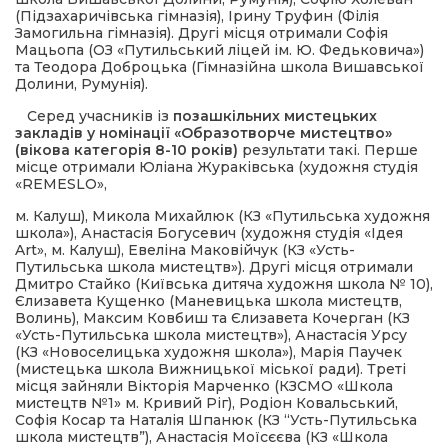
(Підзахаричівська гімназія), Ірину Труфин (Філія
Замогильна гімназія). Другі місця отримали Софія
Мацьопа (ОЗ «Путильський ліцей ім. Ю. Федьковича»)
та Теодора Доброцька (Гімназійна школа Вишавської
Долини, Румунія).
Серед учасників із
позашкільних мистецьких
закладів у номінації «Образотворче мистецтво»
(вікова категорія 8-10 років)
результати такі. Перше
місце отримали Юліана Жураківська (художня студія
«REMESLO»,
м. Калуш), Микола Михайлюк (КЗ «Путильська художня
школа»), Анастасія Богусевич (художня студія «Ідея
Art», м. Калуш), Евеліна Маковійчук (КЗ «Усть-
Путильська школа мистецтв»). Другі місця отримали
Дмитро Стайко (Київська дитяча художня школа № 10),
Єлизавета Кущенко (Маневицька школа мистецтв,
Волинь), Максим Ковбиш та Єлизавета Кочерган (КЗ
«Усть-Путильська школа мистецтв»), Анастасія Урсу
(КЗ «Новоселицька художня школа»), Марія Паучек
(мистецька школа Вижницької міської ради). Треті
місця зайняли Вікторія Марченко (КЗСМО «Школа
мистецтв №1» м. Кривий Ріг), Родіон Ковальський,
Софія Косар та Наталія Шпанюк (КЗ “Усть-Путильська
школа мистецтв”), Анастасія Моїсєєва (КЗ «Школа