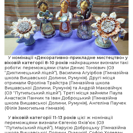
У
номінації
«Декоративно-прикладне мистецтво» у
віковій категорії 8-10 років
найкращими визнали такі
роботи: переможцями стали Денис Тонієвич (ОЗ
“Дихтинецький ліцей”), Василина Агуірбов (Гімназійна
школа Вишавської Долини, Румунія). Другі місця
отримали Фроліна Трайстра (Гімназійна школа
Вишавської Долини, Румунія) та Андрій Маковійчук
(ОЗ “Путильський ліцей”). Треті місця зайняли Паула
Анастасія Панчик та Іван Доброцький (Гімназійна
школа Вишавської Долини, Румунія), Ангеліна Паучек
(Філія Замогильна гімназія).
У
віковій категорії 11-13 років
цієї ж номінації
переможцями визнали Євгенію Яків’юк (ОЗ
“Путильський ліцей”), Марусю Доброцьку (Гімназійна
школа Вишавської Долини, Румунія), Софію Холеван