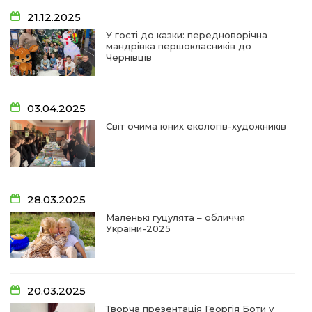
01 лип
21.12.2025
У гості до казки: передноворічна
мандрівка першокласників до
09:31
Творчі підсумки юних художників
Чернівців
28 чер
09:28
Довгопільський рок заради благодійності
03.04.2025
28 чер
Світ очима юних екологів-художників
09:20
Проза Людмили Охріменко: про те, що і гріє, і
болить…
28 чер
14:44
Рік невідомості та болю:
28.03.2025
19 чер
Маленькі гуцулята – обличчя
України-2025
14:33
На освітньому горизонті
19 чер
20.03.2025
09:09
Від дитячих випробувань до фронту
Творча презентація Георгія Боти у
11 чер