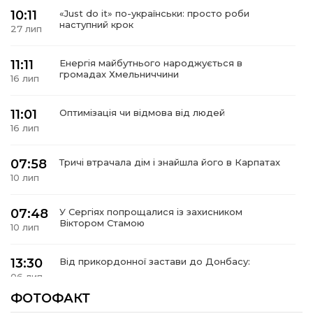
10:11
«Just do it» по-українськи: просто роби
наступний крок
27 лип
11:11
Енергія майбутнього народжується в
громадах Хмельниччини
16 лип
11:01
Оптимізація чи відмова від людей
16 лип
07:58
Тричі втрачала дім і знайшла його в Карпатах
10 лип
07:48
У Сергіях попрощалися із захисником
Віктором Стамою
10 лип
13:30
Від прикордонної застави до Донбасу:
06 лип
ФОТОФАКТ
14:18
Добра справа об’єднала людей!