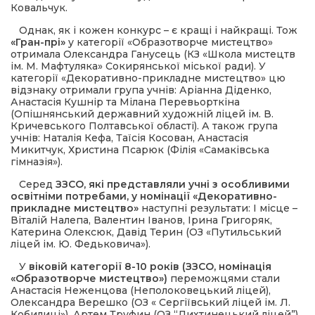
 повернення
Ковальчук.
а умови придбання
и
Однак, як і кожен конкурс – є кращі і найкращі. Тож
и та контакти
«Гран-прі»
у категорії «Образотворче мистецтво»
отримала Олександра Ганусець (КЗ «Школа мистецтв
ім. М. Мафтуляка» Сокирянської міської ради). У
категорії «Декоративно-прикладне мистецтво» цю
відзнаку отримали група учнів: Аріанна Діденко,
Анастасія Кушнір та Мілана Перевьорткіна
(Опішнянський державний художній ліцей ім. В.
Кричевського Полтавської області). А також група
учнів: Наталія Кефа, Таїсія Косован, Анастасія
Микитчук, Христина Псарюк (Філія «Самаківська
гімназія»).
Серед
ЗЗСО, які представляли учні з особливими
освітніми потребами, у номінації «Декоративно-
прикладне мистецтво»
наступні результати: І місце –
Віталій Налепа, Валентин Іванов, Ірина Григоряк,
Катерина Олексюк, Давід Терин (ОЗ «Путильський
ліцей ім. Ю. Федьковича»).
У
віковій категорії 8-10 років (ЗЗСО, номінація
«Образотворче мистецтво»)
переможцями стали
Анастасія Неженцова (Неполоковецький ліцей),
Олександра Верешко (ОЗ « Сергіївський ліцей ім. Л.
Кобилиці»), Артем Труфин (ОЗ “Дихтинецький ліцей”).