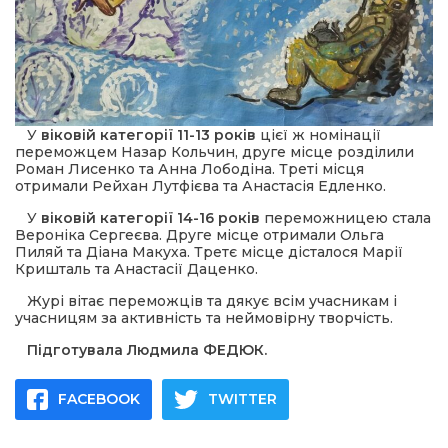
У
віковій категорії 11-13 років
цієї ж номінації
переможцем Назар Кольчин, друге місце розділили
Роман Лисенко та Анна Лободіна. Треті місця
отримали Рейхан Лутфієва та Анастасія Едленко.
У
віковій категорії 14-16 років
переможницею стала
Вероніка Сергеєва. Друге місце отримали Ольга
Пиляй та Діана Макуха. Третє місце дісталося Марії
Кришталь та Анастасії Даценко.
Журі вітає переможців та дякує всім учасникам і
учасницям за активність та неймовірну творчість.
Підготувала Людмила ФЕДЮК.
FACEBOOK
TWITTER