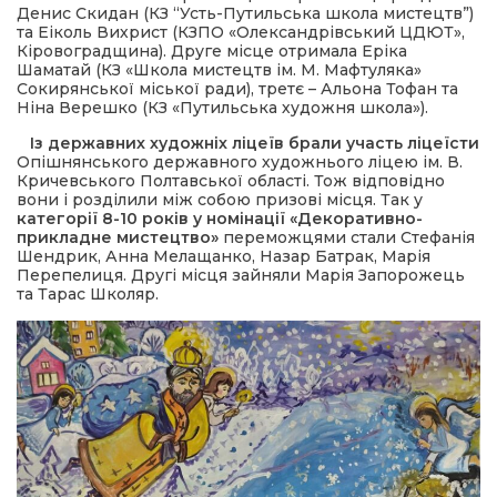
Денис Скидан (КЗ “Усть-Путильська школа мистецтв”)
та Еіколь Вихрист (КЗПО «Олександрівський ЦДЮТ»,
Кіровоградщина). Друге місце отримала Еріка
Шаматай (КЗ «Школа мистецтв ім. М. Мафтуляка»
Сокирянської міської ради), третє – Альона Тофан та
Ніна Верешко (КЗ «Путильська художня школа»).
Із
державних художніх ліцеїв брали участь ліцеїсти
Опішнянського державного художнього ліцею ім. В.
Кричевського Полтавської області. Тож відповідно
вони і розділили між собою призові місця. Так у
категорії 8-10 років у номінації
«Декоративно-
прикладне мистецтво»
переможцями стали Стефанія
Шендрик, Анна Мелащанко, Назар Батрак, Марія
Перепелиця. Другі місця зайняли Марія Запорожець
та Тарас Школяр.