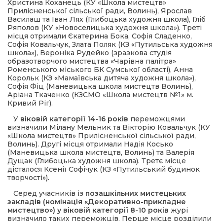
Христина Коханець (КУ «Школа мистецтв»
Прилісненської сільської ради, Волинь), Ярослав
Василаш та Іван Лях (Глибоцька художня школа), Гліб
Ряполов (КУ «Новоселицька художня школа»). Треті
місця отримали Єкатерина Бока, Софія Сладенко,
Софія Ковальчук, Злата Поляк (КЗ «Путильська художня
школа»), Вероніка Рудейко (зразкова студія
образотворчого мистецтва «Чарівна палітра»
Роменського міського БК Сумської області), Анна
Корольк (КЗ «Мамаївська дитяча художня школа»),
Софія Фіц (Маневицька школа мистецтв Волинь),
Аріана Ткаченко (КЗСМО «Школа мистецтв №1» м.
Кривий Ріг).
У
віковій категорії 14-16 років
переможцями
визначили Мілану Мельник та Вікторію Ковальчук (КУ
«Школа мистецтв» Прилісненської сільської ради,
Волинь). Другі місця отримали Надія Косько
(Маневицька школа мистецтв, Волинь) та Валерія
Дущак (Глибоцька художня школа). Третє місце
дісталося Ксенії Софічук (КЗ «Путильський будинок
творчості»).
Серед учасників із
позашкільних мистецьких
закладів (
номінація «Декоративно-прикладне
мистецтво») у віковій категорії 8-10 років
журі
визначило таких переможців. Перше місце розділили