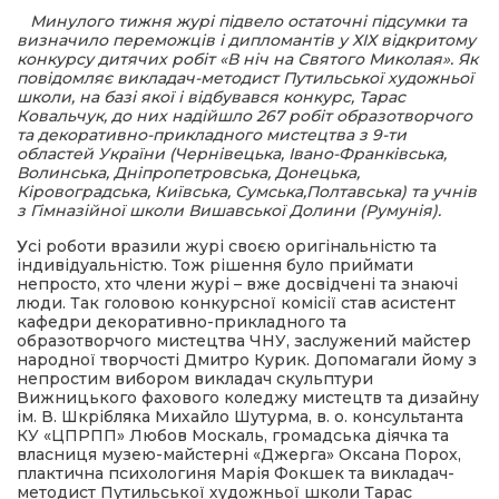
Минулого тижня журі підвело остаточні підсумки та
визначило переможців і дипломантів у ХІХ відкритому
шана Героям!
конкурсу дитячих робіт «В ніч на Святого Миколая». Як
повідомляє викладач-методист Путильської художньої
школи, на базі якої і відбувався конкурс, Тарас
айно!
Ковальчук, до них надійшло 267 робіт образотворчого
та декоративно-прикладного мистецтва з 9-ти
областей України (Чернівецька, Івано-Франківська,
і
Волинська, Дніпропетровська, Донецька,
Кіровоградська, Київська, Сумська,Полтавська) та учнів
з Гімназійної школи Вишавської Долини (Румунія).
вні вісті
У
сі роботи вразили журі своєю оригінальністю та
індивідуальністю. Тож рішення було приймати
тегорії
непросто, хто члени журі – вже досвідчені та знаючі
люди. Так головою конкурсної комісії став асистент
кафедри декоративно-прикладного та
акти
образотворчого мистецтва ЧНУ, заслужений майстер
народної творчості Дмитро Курик. Допомагали йому з
непростим вибором викладач скульптури
кти
Вижницького фахового коледжу мистецтв та дизайну
ім. В. Шкрібляка Михайло Шутурма, в. о. консультанта
КУ «ЦПРПП» Любов Москаль, громадська діячка та
власниця музею-майстерні «Джерга» Оксана Порох,
плактична психологиня Марія Фокшек та викладач-
рпати: голос гірського краю
методист Путильської художньої школи Тарас