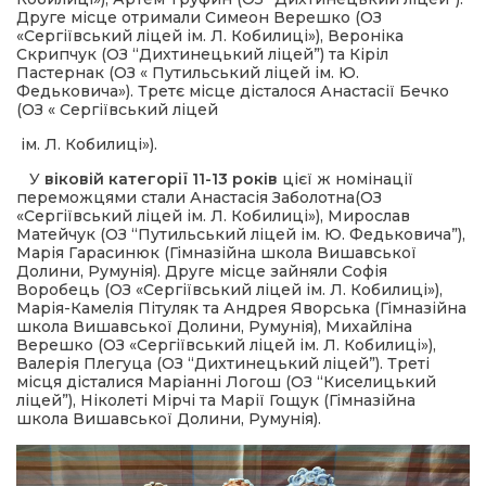
Друге місце отримали Симеон Верешко (ОЗ
«Сергіївський ліцей ім. Л. Кобилиці»), Вероніка
Скрипчук (ОЗ “Дихтинецький ліцей”) та Кіріл
Пастернак (ОЗ « Путильський ліцей ім. Ю.
Федьковича»). Третє місце дісталося Анастасії Бечко
(ОЗ « Сергіївський ліцей
ім. Л. Кобилиці»).
У
віковій категорії 11-13 років
цієї ж номінації
переможцями стали Анастасія Заболотна(ОЗ
«Сергіївський ліцей ім. Л. Кобилиці»), Мирослав
Матейчук (ОЗ “Путильський ліцей ім. Ю. Федьковича”),
Марія Гарасинюк (Гімназійна школа Вишавської
Долини, Румунія). Друге місце зайняли Софія
Воробець (ОЗ «Сергіївський ліцей ім. Л. Кобилиці»),
Марія-Камелія Пітуляк та Андрея Яворська (Гімназійна
школа Вишавської Долини, Румунія), Михайліна
Верешко (ОЗ «Сергіївський ліцей ім. Л. Кобилиці»),
Валерія Плегуца (ОЗ “Дихтинецький ліцей”). Треті
місця дісталися Маріанні Логош (ОЗ “Киселицький
ліцей”), Ніколеті Мірчі та Марії Гощук (Гімназійна
школа Вишавської Долини, Румунія).