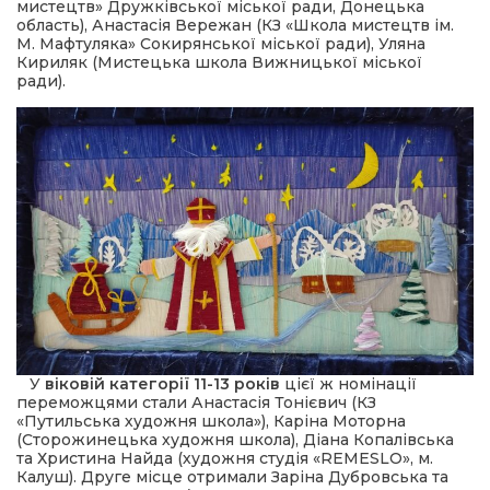
мистецтв» Дружківської міської ради, Донецька
область), Анастасія Вережан (КЗ «Школа мистецтв ім.
М. Мафтуляка» Сокирянської міської ради), Уляна
Кириляк (Мистецька школа Вижницької міської
ради).
У
віковій категорії 11-13 років
цієї ж номінації
переможцями стали Анастасія Тонієвич (КЗ
«Путильська художня школа»), Каріна Моторна
(Сторожинецька художня школа), Діана Копалівська
та Христина Найда (художня студія «REMESLO», м.
Калуш). Друге місце отримали Заріна Дубровська та