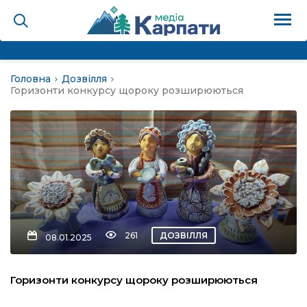
Головна
Дозвілля
на
Горизонти конкурсу щороку розширюються
Карпати: голос гірського
мадах
 знати
261
ДОЗВІЛЛЯ
08.01.2025
лля
Горизонти конкурсу щороку розширюються
опит холєра, шо вповідає
а