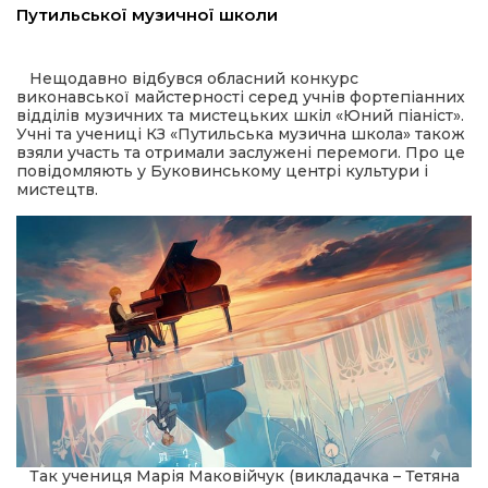
Путильської музичної школи
шана Героям!
Нещодавно відбувся обласний конкурс
виконавської майстерності серед учнів фортепіанних
айно!
відділів музичних та мистецьких шкіл «Юний піаніст».
Учні та учениці КЗ «Путильська музична школа» також
взяли участь та отримали заслужені перемоги. Про це
і
повідомляють у Буковинському центрі культури і
мистецтв.
вні вісті
тегорії
акти
кти
рпати: голос гірського краю
Так учениця Марія Маковійчук (викладачка – Тетяна