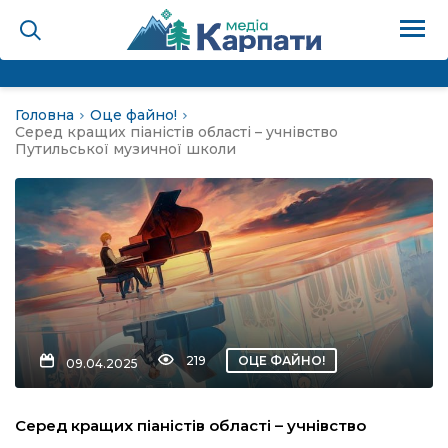
Головна
Оце файно!
на
Серед кращих піаністів області – учнівство
Путильської музичної школи
Карпати: голос гірського
мадах
 знати
лля
219
ОЦЕ ФАЙНО!
09.04.2025
опит холєра, шо вповідає
Серед кращих піаністів області – учнівство
а