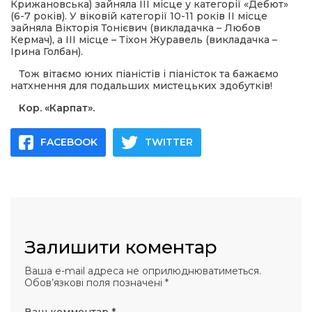
 повернення
Крижановська) зайняла ІІІ місце у категорії «Дебют»
а умови придбання
(6-7 років). У віковій категорії 10-11 років ІІ місце
и
зайняла Вікторія Тонієвич (викладачка – Любов
и та контакти
Кермач), а ІІІ місце – Тіхон Журавель (викладачка –
Ірина Голбан).
Тож вітаємо юних піаністів і піаністок та бажаємо
натхнення для подальших мистецьких здобутків!
Кор. «Карпат».
FACEBOOK
TWITTER
Залишити коментар
Ваша e-mail адреса не оприлюднюватиметься.
Обов’язкові поля позначені
*