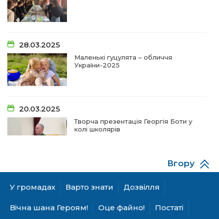
09:20
Проза Людмили Охріменко: про те, що і гріє, і
болить…
28 чер
14:44
Рік невідомості та болю:
28.03.2025
19 чер
Маленькі гуцулята – обличчя
України-2025
14:33
На освітньому горизонті
19 чер
20.03.2025
09:09
Від дитячих випробувань до фронту
Творча презентація Георгія Боти у
11 чер
колі школярів
09:06
Від каменя до деревця: спогади майстрів та
газдинь
11 чер
Вгору
06.12.2024
09:03
Сарата: земля солених вод та едельвейсів
А гуцулкам пасує хустка!
У громадах
Варто знати
Дозвілля
11 чер
Вічна шана Героям!
Оце файно!
Постаті
11:12
Допоки ви є – на шпальтах і в онлайні!