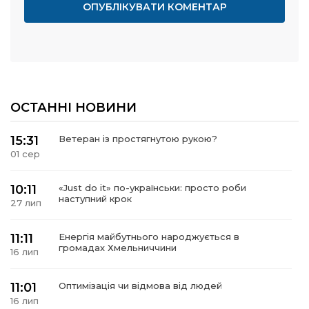
ОСТАННІ НОВИНИ
15:31
Ветеран із простягнутою рукою?
01 сер
10:11
«Just do it» по-українськи: просто роби
наступний крок
27 лип
11:11
Енергія майбутнього народжується в
громадах Хмельниччини
16 лип
11:01
Оптимізація чи відмова від людей
16 лип