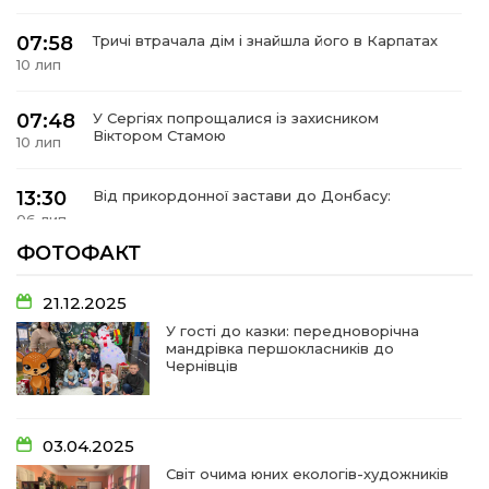
07:58
Тричі втрачала дім і знайшла його в Карпатах
10 лип
07:48
У Сергіях попрощалися із захисником
Віктором Стамою
10 лип
13:30
Від прикордонної застави до Донбасу:
06 лип
ФОТОФАКТ
14:18
Добра справа об’єднала людей!
01 лип
21.12.2025
У гості до казки: передноворічна
мандрівка першокласників до
09:31
Творчі підсумки юних художників
Чернівців
28 чер
09:28
Довгопільський рок заради благодійності
03.04.2025
28 чер
Світ очима юних екологів-художників