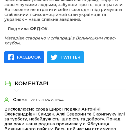
зовсім чужими людьми, забувши про те, що втратили.
Бо головне не втратити себе і сьогодні підтримувати
стабільний психоемоційний стан українців та
українок – наше спільне завдання.
Людмила ФЕДЮК.
Матеріал створено у співпраці з Волинським прес-
клубом.
FACEBOOK
TWITTER
КОМЕНТАРІ
Олена
26.07.2024 о 16:44
Висловлюємо слова щирої подяки Антоніні
Олександрівні Скидан, Аллі Северин та Скрипчуку Іллі
за турботу, небайдужість, щирість та доброту. Понад
два роки наша родина проживає у с. Яблуниця
Вижницького району. Весь цей час ми отримуємо