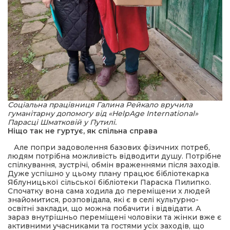
Соціальна працівниця Галина Рейкало вручила
гуманітарну допомогу від «HelpAge International»
Парасці Шматковій у Путилі.
Ніщо так не гуртує, як спільна справа
Але попри задоволення базових фізичних потреб,
людям потрібна можливість відводити душу. Потрібне
спілкування, зустрічі, обмін враженнями після заходів.
Дуже успішно у цьому плану працює бібліотекарка
Яблуницької сільської бібліотеки Параска Пилипко.
Спочатку вона сама ходила до переміщени х людей
знайомитися, розповідала, які є в селі культурно-
освітні заклади, що можна побачити і відвідати. А
зараз внутрішньо переміщені чоловіки та жінки вже є
активними учасниками та гостями усіх заходів, що