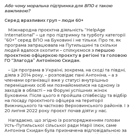
Або чому моральна підтримка для ВПО є такою
важливою?
шана Героям!
Серед вразливих груп – люди 60+
айно!
Міжнародна проєктна діяльність “HelpAge
International” – це про підтримку та турботу категорії
“60+” серед ВПО на Буковині і не тільки. Про те, як
і
програма запрацювала на Путильщині та скільки
людей вдалося охопити – спілкуємося з
першою
проєктною офіцеркою проєкту в регіоні та головою
вні вісті
ГО “Злагода” Антоніною Скидан.
– Ця програма в Україні, зокрема, на сході та півдні,
тегорії
діяла з 2014 року, – розповідає пані Антоніна, – а з
членами організації вже у статусі внутрішньо
переміщених осіб ми познайомилися на одному із
акти
заходів в області – на Форумі успішних жінок
Буковини. Після цього я пройшла співбесіду та відбір
на посаду проєктного офіцера на території
Вижницького та частково Верховинського районів. І з
кти
20 липня 2022 року проєкт почав діяти у нас.
Нагадаємо, що згідно із розпорядженням голови
Усть-Путильської сільської ради Марії Ілюк, саме
рпати: голос гірського краю
Антоніна Скидан була призначена відповідальною за