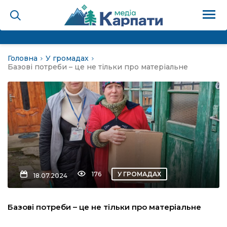
Головна
У громадах
на
Базові потреби – це не тільки про матеріальне
Карпати: голос гірського
мадах
 знати
176
У ГРОМАДАХ
18.07.2024
лля
Базові потреби – це не тільки про матеріальне
опит холєра, шо вповідає
а