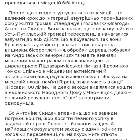
проводяться в місцевій бібліотеці.
Про те, що заходи згуртування та взаємодії – це
великий крок до інтеграції внутрішньо переміщених
осіб у життя громад, стверджує і голова ГО «Злагода»
Антоніна Скидан. Вона зазначає, що з початку війни в
Усть-Путильській громаді переселенців намагалися
залучати до всіх дійств, що відбувалися. Так вони
брали участь у майстер-класах з писанкарства,
вишивки, бісероплетіння, обробки дерева, побували
на Андріївських вечорницях та навіть вивчали
місцевий діалект разом із краєзнавицею та
директоркою Підзахаричівської гімназії Фрозиною
Томюк. Спільно з місцевими активістами й
активістками висаджували алею сакур і гібіскуса на
місцевій площі пам’яті Героїв, взяли участь в акції
«Посади 100 лілій». На деякі заходи виділялися кошти
з Українського Народного Дому у Чернівцях. Деякі –
спільний результат гарної ідеї та підтримки
однодумців.
Бо Антоніна Скидан впевнена, що не завжди
потрібні кошти, щоб досягти певного успіху в
задуманій справі. Головне – бажання та ідея. А
найкращим результатом заходу є вдячні жінки та
чоловіки переселенці, які на якусь мить стають
щасливими. Далеко за межами свого дому, поруч із