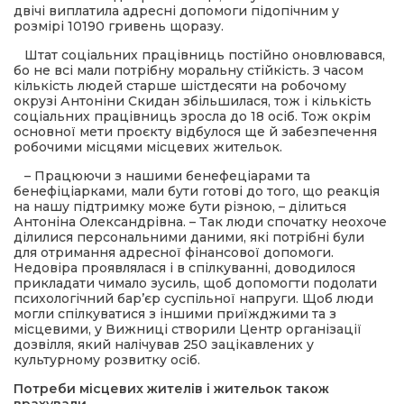
двічі виплатила адресні допомоги підопічним у
розмірі 10190 гривень щоразу.
Штат соціальних працівниць постійно оновлювався,
бо не всі мали потрібну моральну стійкість. З часом
кількість людей старше шістдесяти на робочому
окрузі Антоніни Скидан збільшилася, тож і кількість
соціальних працівниць зросла до 18 осіб. Тож окрім
основної мети проєкту відбулося ще й забезпечення
робочими місцями місцевих жительок.
– Працюючи з нашими бенефеціарами та
бенефіціарками, мали бути готові до того, що реакція
на нашу підтримку може бути різною, – ділиться
Антоніна Олександрівна. – Так люди спочатку неохоче
ділилися персональними даними, які потрібні були
для отримання адресної фінансової допомоги.
Недовіра проявлялася і в спілкуванні, доводилося
прикладати чимало зусиль, щоб допомогти подолати
психологічний бар’єр суспільної напруги. Щоб люди
могли спілкуватися з іншими приїжджими та з
місцевими, у Вижниці створили Центр організації
дозвілля, який налічував 250 зацікавлених у
культурному розвитку осіб.
Потреби місцевих жителів і жительок також