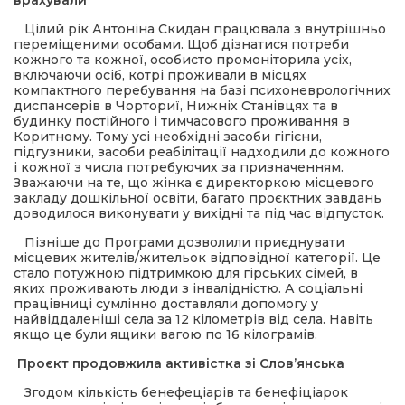
врахували
Цілий рік Антоніна Скидан працювала з внутрішньо
переміщеними особами. Щоб дізнатися потреби
кожного та кожної, особисто промоніторила усіх,
включаючи осіб, котрі проживали в місцях
компактного перебування на базі психоневрологічних
диспансерів в Чорториї, Нижніх Станівцях та в
будинку постійного і тимчасового проживання в
Коритному. Тому усі необхідні засоби гігієни,
підгузники, засоби реабілітації надходили до кожного
і кожної з числа потребуючих за призначенням.
Зважаючи на те, що жінка є директоркою місцевого
закладу дошкільної освіти, багато проєктних завдань
доводилося виконувати у вихідні та під час відпусток.
Пізніше до Програми дозволили приєднувати
місцевих жителів/жительок відповідної категорії. Це
стало потужною підтримкою для гірських сімей, в
яких проживають люди з інвалідністю. А соціальні
працівниці сумлінно доставляли допомогу у
найвіддаленіші села за 12 кілометрів від села. Навіть
якщо це були ящики вагою по 16 кілограмів.
Проєкт продовжила активістка зі Слов’янська
Згодом кількість бенефеціарів та бенефіціарок