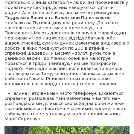
Розтоках. Є й інша категорія – люди, які проживають у
приватному секторі, до них навідуються діти чи
родичі. Але це не означає, що їм не потрібна увага.
Подружжя Василя та Валентини Попельнюхів
приїхало на Путильщину два роки тому. До цього
півстоліття вони прожили в Кременчуці на
Полтавщині. Мають двох синів та внуків. Наразі один
проживає у Чернівцях, тож відвідує батьків. Аби
відволіктися від сумних думок Валентина вишиває, а її
роботи, в яких поєднується по 200 відтінків –
справжні шедеври. У Василя – золоті руки, тож з
ранньою весни і до пізньої осені він майструє,
порається в грядці і вигадує, чим ще прикрасити
подвір’я. Але люди щасливі, коли вдається з кимось
поспілкуватися. Тому, коли у них з’явилася соціальна
робітниця Галина Рейкало з психосоціальною
допомогою від закордонних партнерів – зраділи.
– Галина Петрівна нам часто телефонує, цікавиться
справами, розповідає пані Валентина. – Багато нам
розповідає, а ми ділимося своїм. За два роки ми вже
познайомилися з багатьма місцевими людьми, навіть
побували в гостях у горах у місцевої вишивальниці
Марії Скрипчук.