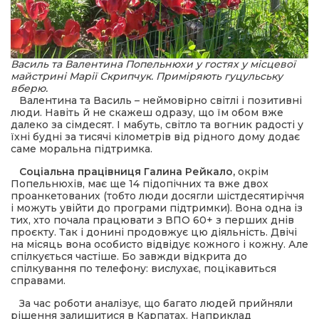
Василь та Валентина Попельнюхи у гостях у місцевої
майстрині Марії Скрипчук. Приміряють гуцульську
вберю.
Валентина та Василь – неймовірно світлі і позитивні
люди. Навіть й не скажеш одразу, що їм обом вже
далеко за сімдесят. І мабуть, світло та вогник радості у
їхні будні за тисячі кілометрів від рідного дому додає
саме моральна підтримка.
Соціальна працівниця Галина Рейкало,
окрім
Попельнюхів, має ще 14 підопічних та вже двох
проанкетованих (тобто люди досягли шістдесятиріччя
і можуть увійти до програми підтримки). Вона одна із
тих, хто почала працювати з ВПО 60+ з перших днів
проєкту. Так і донині продовжує цю діяльність. Двічі
на місяць вона особисто відвідує кожного і кожну. Але
спілкується частіше. Бо завжди відкрита до
спілкування по телефону: вислухає, поцікавиться
справами.
За час роботи аналізує, що багато людей прийняли
рішення залишитися в Карпатах. Наприклад