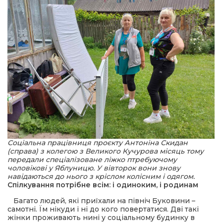
Соціальна працівниця проєкту Антоніна Скидан
(справа) з колегою з Великого Кучурова місяць тому
передали спеціалізоване ліжко птребуючому
чоловікові у Яблуницю. У вівторок вони знову
навідаються до нього з кріслом колісним і одягом.
Спілкування потрібне всім: і одиноким, і родинам
Багато людей, які приїхали на північ Буковини –
самотні. Їм нікуди і ні до кого повертатися. Дві такі
жінки проживають нині у соціальному будинку в