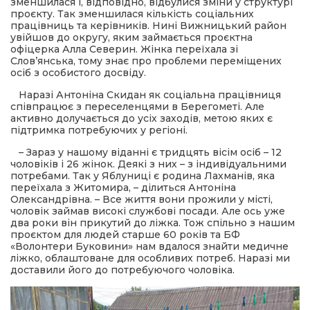
зменшилася і, відповідно, відбулися зміни у структурі
проєкту. Так зменшилася кількість соціальних
працівниць та керівників. Нині Вижницький район
увійшов до округу, яким займається проєктна
офіцерка Алла Северин. Жінка переїхала зі
Слов’янська, тому знає про проблеми переміщених
осіб з особистого досвіду.
Наразі Антоніна Скидан як соціальна працівниця
співпрацює з переселенцями в Берегометі. Але
активно долучається до усіх заходів, метою яких є
підтримка потребуючих у регіоні.
– Зараз у нашому віданні є тридцять вісім осіб – 12
чоловіків і 26 жінок. Деякі з них – з індивідуальними
потребами. Так у Яблуниці є родина Лахманів, яка
переїхала з Житомира, – ділиться Антоніна
Олександрівна. – Все життя вони прожили у місті,
чоловік займав високі службові посади. Але ось уже
два роки він прикутий до ліжка. Тож спільно з нашим
проєктом для людей старше 60 років та БФ
«Волонтери Буковини» нам вдалося знайти медичне
ліжко, облаштоване для особливих потреб. Наразі ми
доставили його до потребуючого чоловіка.