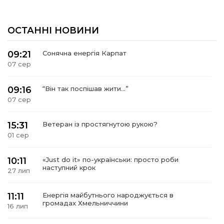
ОСТАННІ НОВИНИ
09:21
Сонячна енергія Карпат
07 сер
09:16
“Він так поспішав жити…”
07 сер
15:31
Ветеран із простягнутою рукою?
01 сер
10:11
«Just do it» по-українськи: просто роби
наступний крок
27 лип
11:11
Енергія майбутнього народжується в
громадах Хмельниччини
16 лип