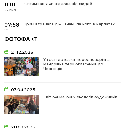
11:01
Оптимізація чи відмова від людей
16 лип
07:58
Тричі втрачала дім і знайшла його в Карпатах
10 лип
ФОТОФАКТ
07:48
У Сергіях попрощалися із захисником
Віктором Стамою
10 лип
21.12.2025
У гості до казки: передноворічна
мандрівка першокласників до
13:30
Від прикордонної застави до Донбасу:
Чернівців
06 лип
14:18
Добра справа об’єднала людей!
03.04.2025
01 лип
Світ очима юних екологів-художників
09:31
Творчі підсумки юних художників
28 чер
09:28
Довгопільський рок заради благодійності
28.03.2025