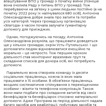
 повернення
влаштування ВПО у громаді з початку війни (пізніше
а умови придбання
вона очолила Раду з питань ВПО у громаді). Тож
и
перебуваючи на зв’язку з цими людьми постійно (а на
и та контакти
початку 2022 року їх налічувалося 680 осіб), Антоніна
Олександрівна добре знала про запити та потреби
усіх категорій. Через громадську організацію
«Злагода» з часом почала залучати гуманітарну
допомогу для приїжджих.
Однак, погоджуючись на посаду, Антоніна
Олександрівна розуміла, що працювати доведеться
ще у кількох громадах, окрім Усть-Путильської. І що
допомагати людям відновлюватися емоційно та
морально – це непросто. Тож першим кроком
діяльності став моніторинг вразливих груп та
складання списків для донора осіб, які потребують
допомоги.
Паралельно вона створила команду із десяти
соціальних працівниць, кожна із яких мала
працювати з 15 особами. В обов’язки працівниць
входило систематичне спілкування з переміщеними
особами – візити та телефонна комунікація. Також
вони мали подбати про складання запитів від своїх
бенефіціарів та бенефіціарок стосовно матеріальної
допомоги. Адже Програма за період діяльності надала
багато засобів для реабілітації, побутових засобів та