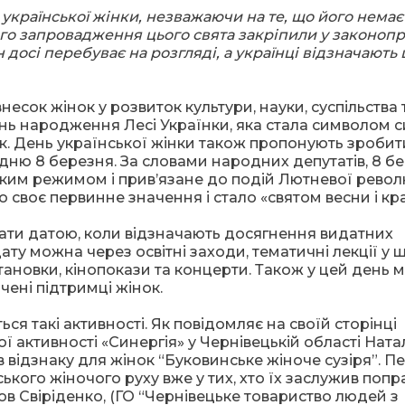
країнської жінки, незважаючи на те, що його немає
ого запровадження цього свята закріпили у законопр
 досі перебуває на розгляді, а українці відзначають
сок жінок у розвиток культури, науки, суспільства 
ень народження Лесі Українки, яка стала символом с
ок. День української жінки також пропонують зробит
ю 8 березня. За словами народних депутатів, 8 б
им режимом і прив’язане до подій Лютневої револ
о своє первинне значення і стало «святом весни і кр
ати датою, коли відзначають досягнення видатних
ату можна через освітні заходи, тематичні лекції у ш
становки, кінопокази та концерти. Також у цей день 
чені підтримці жінок.
ся такі активності. Як повідомляє на своїй сторінці
активності «Синергія» у Чернівецькій області Ната
 відзнаку для жінок “Буковинське жіноче сузіря”. П
кого жіночого руху вже у тих, хто їх заслужив попра
бов Свіріденко, (ГО “Чернівецьке товариство людей з