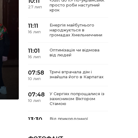
10:11
«Just do it» по-українськи:
просто роби наступний
27 лип
крок
11:11
Енергія майбутнього
народжується в
16 лип
громадах Хмельниччини
11:01
Оптимізація чи відмова
від людей
16 лип
07:58
Тричі втрачала дім і
знайшла його в Карпатах
10 лип
07:48
У Сергіях попрощалися із
захисником Віктором
10 лип
Стамою
13:30
Від прикордонної
застави до Донбасу:
06 лип