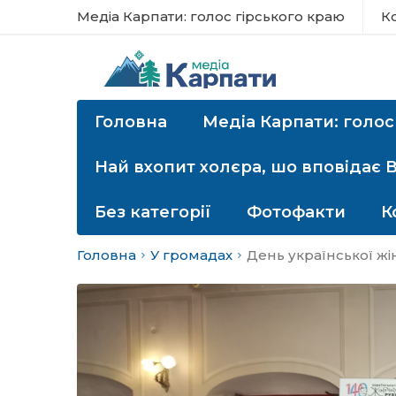
Медіа Карпати: голос гірського краю
К
Головна
Медіа Карпати: голос
Най вхопит холєра, шо вповідає 
Без категорії
Фотофакти
К
Головна
У громадах
День української жі