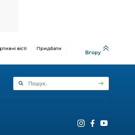
16:09
Назавжди в строю:
Карпати прийняли свого
02 кві
сина
13:13
Голос Путильщини у
поетичному вінку
26 бер
Вижниччини
тивні вісті
Придбати
12:59
Освіта за власним
Вгору
вибором: як реформа
26 бер
змінить життя
старшокласників
12:50
Від місцевих гуртків до
титулу «Фатальної жінки»
26 бер
11:20
«ВЕЛИКОДНІЙ
ДИВОСВІТ – 2026»
25 бер
10:34
Поєднуючи космос і
турботу про тварин:
25 бер
стартувала реєстрація на