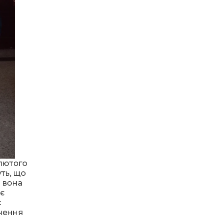
надихають дорослих
ВІДЧАЙДУШНОГО
28 тра
КРОКУ В ДОРОСЛЕ
ЖИТТЯ
08.08.2024
10:38
«Україна – найкраще
місце на Землі!»
28 тра
З “Карпатами”
цікаво!
10:33
Не лише екрани: чим
живуть довгопільські
28 тра
учениці після школи
01.08.2024
09:17
Шкабря навхрест і
Свої підтримують
монета у капці:
21 тра
своїх. Де б не були…
12:35
“Голос громад
Путильщини”
 лютого
17 тра
ть, що
23.06.2024
а вона
Герої нашого часу
12:28
Право на працю – без
ює
бар’єрів
17 тра
є
ачення