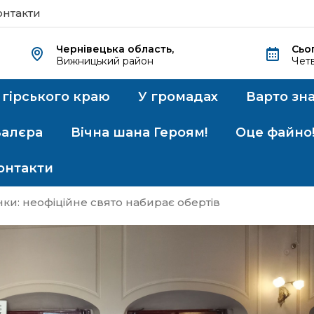
онтакти
Чернівецька область,
Сьо
Вижницький район
Четв
 гірського краю
У громадах
Варто зн
Валєра
Вічна шана Героям!
Оце файно
онтакти
нки: неофіційне свято набирає обертів