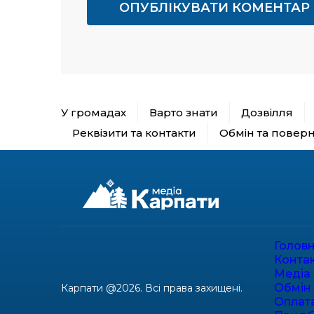
У громадах
Варто знати
Дозвілля
Реквізити та контакти
Обмін та повер
Голов
Конта
Медіа 
Обмін
Карпати @2026. Всі права захищені.
Оплат