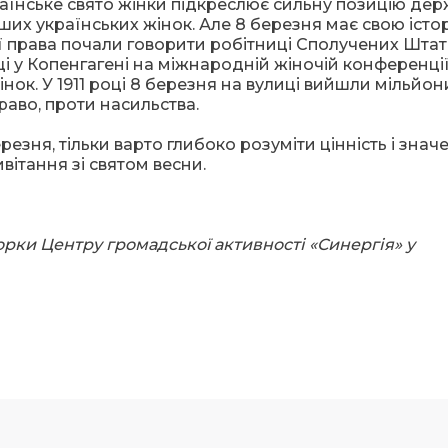
раїнське свято жінки підкреслює сильну позицію де
ших українських жінок. Але 8 березня має свою істор
ої права почали говорити робітниці Сполучених Штат
оці у Копенгагені на міжнародній жіночій конференці
нок. У 1911 році 8 березня на вулиці вийшли мільйон
раво, проти насильства.
резня, тільки варто глибоко розуміти цінність і знач
вітання зі святом весни.
орки Центру громадської активності «Синергія» у