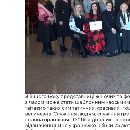
З
іншого боку представниці жіночих та фемі
з часом може стати шаблонним «восьмим 
“вітаємо таких симпатичних, красивих” тощ
величезна. Служіння людям, служіння грома
голова правління ГО “Ліга ділових та про
відзначення Дня української жінки 25 лют