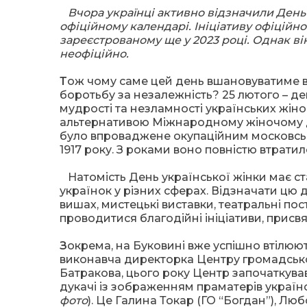
Вчора українці активно відзначили День у
офіційному календарі. Ініціативу офіційн
зареєстрованому ще у 2023 році. Однак він
неофіційно.
Т
ож чому саме цей день вшановуватиме вне
боротьбу за незалежність? 25 лютого – д
мудрості та незламності українських жін
альтернативою Міжнародному жіночому дн
було впроваджене окупаційним московськ
1917 року. З роками воно повністю втратил
Натомість День української жінки має ст
українок у різних сферах. Відзначати цю д
вишах, мистецькі виставки, театральні по
проводитися благодійні ініціативи, присвя
З
окрема, на Буковині вже успішно втілюють
виконавча директорка Центру громадської 
Батракова, цього року Центр започаткував
дукачі із зображенням праматерів українсь
фото
). Це Галина Токар (ГО “Богдан”), Лю