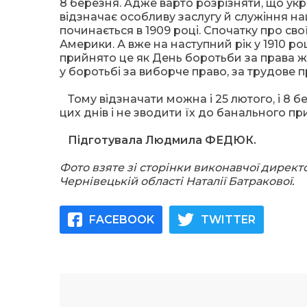
8 березня. Адже варто розрізняти, що ук
відзначає особливу заслугу й служіння на
починається в 1909 році. Спочатку про св
Америки. А вже на наступний рік у 1910 р
прийнято це як День боротьби за права жі
у боротьбі за виборче право, за трудове п
Тому відзначати можна і 25 лютого, і 8 бе
цих днів і не зводити їх до банального при
Підготувала Людмила ФЕДЮК.
Фото взяте зі сторінки виконавчої директ
Чернівецькій області Наталії Батракової.
FACEBOOK
TWITTER