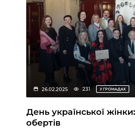
231
26.02.2025
У ГРОМАДАХ
День української жінки
обертів