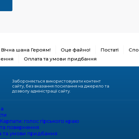
Вічна шана Героям!
Оце файно!
Постаті
Спор
нення
Оплата та умови придбання
Забороняється використовувати контент
сайту, без вказання посилання на джерело та
дозволу адміністрації сайту.
на
кти
Карпати: голос гірського краю
 та повернення
а та умови придбання