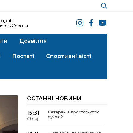
годні:
ер, 6 Серпня
ати
Дозвілля
!
Постаті
Спортивні вісті
ОСТАННІ НОВИНИ
15:31
Ветеран із простягнутою
рукою?
01 сер