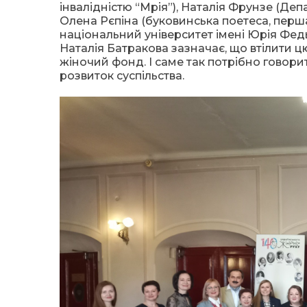
інвалідністю “Мрія”), Наталія Фрунзе (Деп
Олена Рєпіна (буковинська поетеса, перш
національний університет імені Юрія Фед
Наталія Батракова зазначає, що втілити ц
жіночий фонд. І саме так потрібно говорит
розвиток суспільства.