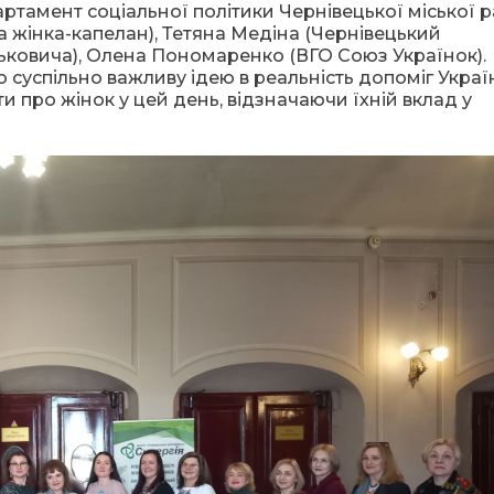
артамент соціальної політики Чернівецької міської р
а жінка-капелан), Тетяна Медіна (Чернівецький
ьковича), Олена Пономаренко (ВГО Союз Українок).
ю суспільно важливу ідею в реальність допоміг Укра
и про жінок у цей день, відзначаючи їхній вклад у