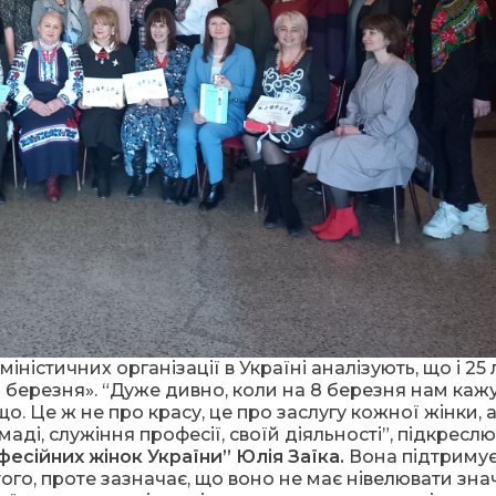
ністичних організації в Україні аналізують, що і 25
березня». “Дуже дивно, коли на 8 березня нам кажу
о. Це ж не про красу, це про заслугу кожної жінки, 
ді, служіння професії, своїй діяльності”, підкресл
фесійних жінок України” Юлія Заїка.
Вона підтриму
ого, проте зазначає, що воно не має нівелювати зн