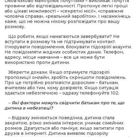
Обов’язково маніпулює почуттями – викликає почуття
провини або відповідальності. Пропонує легкі гроші
або цікаві можливості – «секретні місії», «справжня
чоловіча справа», «реальний заробіток». І насамкінець
каже, що не можна нікому розповідати про вашу
розмову.
Що робити, якщо намагаються завербувати? Не
вступати в розмову та не підтримувати контакт.
Ігнорувати повідомлення, блокувати підозрілі акаунти.
Не повідомляти жодних особистих даних. Телефон,
адресу, місце навчання – все це може бути
використано проти дитини.
Зберегти докази. Якщо отримуєте підозрілі
пропозиції онлайн, зробіть скріншоти повідомлень.
Про це потрібно розповісти дорослим – батькам,
вчителям або тим, кому довіряєте. Якщо ситуація
здається небезпечною – одразу телефонуйте 102.
– Які фактори можуть свідчити батькам про те, що
дитина в небезпеці?
– Відразу змінюється поведінка, дитина стала
закритою, різко змінила інтереси, уникає сімейних
розмов. Дратується або панікує, якщо запитати про
друзів в інтернеті. Дитина виявляє підозрілу