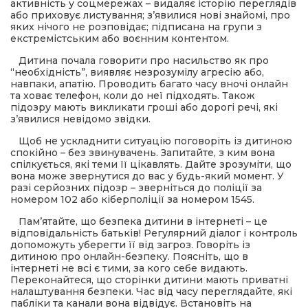
активність у соцмережах – видаляє історію переглядів
або приховує листування; з’явилися нові знайомі, про
яких нічого не розповідає; підписана на групи з
екстремістським або воєнним контентом.
Дитина почала говорити про насильство як про
“необхідність”, виявляє незрозумілу агресію або,
навпаки, апатію. Проводить багато часу вночі онлайн
та ховає телефон, коли до неї підходять. Також
підозру мають викликати гроші або дорогі речі, які
з’явилися невідомо звідки.
Щоб не ускладнити ситуацію поговоріть із дитиною
спокійно – без звинувачень. Запитайте, з ким вона
спілкується, які теми її цікавлять. Дайте зрозуміти, що
вона може звернутися до вас у будь-який момент. У
разі серйозних підозр – зверніться до поліції за
номером 102 або кіберполіції за номером 1545.
Пам’ятайте, що безпека дитини в інтернеті – це
відповідальність батьків! Регулярний діалог і контроль
допоможуть уберегти її від загроз. Говоріть із
дитиною про онлайн-безпеку. Поясніть, що в
інтернеті не всі є тими, за кого себе видають.
Переконайтеся, що сторінки дитини мають приватні
налаштування безпеки. Час від часу переглядайте, які
пабліки та канали вона відвідує. Встановіть на