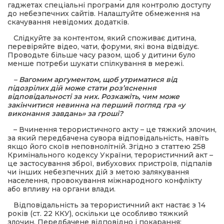
гаджетах спеціальні програми для контролю доступу
до небезпечних сайтів. Налаштуйте обмеження на
скачування невідомих додатків.
Слідкуйте за контентом, який споживає дитина,
перевіряйте відео, чати, форуми, які вона відвідує.
Проводьте більше часу разом, щоб у дитини було
менше потреби шукати спілкування в мережі.
– Вагомим аргументом, щоб утриматися від
підозрілих дій може стати роз’яснення
відповідальності за них. Розкажіть, чим може
закінчитися невинна на перший погляд гра «у
виконання завдань» за гроші?
– Вчинення терористичного акту – це тяжкий злочин,
за який передбачена сувора відповідальність, навіть
якщо його скоїв неповнолітній. Згідно з статтею 258
Кримінального кодексу України, терористичний акт –
це застосування зброї, вибухових пристроїв, підпалів
чи інших небезпечних дій з метою залякування
населення, провокування міжнародного конфлікту
або впливу на органи влади.
Відповідальність за терористичний акт настає з 14
років (ст. 22 ККУ), оскільки це особливо тяжкий
злочин. Передбачене відповідно і покарання: