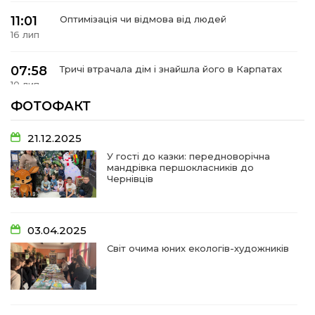
11:01
Оптимізація чи відмова від людей
16 лип
07:58
Тричі втрачала дім і знайшла його в Карпатах
10 лип
ФОТОФАКТ
07:48
У Сергіях попрощалися із захисником
Віктором Стамою
10 лип
21.12.2025
У гості до казки: передноворічна
мандрівка першокласників до
13:30
Від прикордонної застави до Донбасу:
Чернівців
06 лип
14:18
Добра справа об’єднала людей!
03.04.2025
01 лип
Світ очима юних екологів-художників
09:31
Творчі підсумки юних художників
28 чер