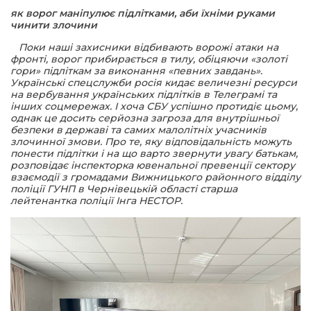
як ворог маніпулює підлітками, аби їхніми руками
чинити злочини
шана Героям!
Поки наші захисники відбивають ворожі атаки на
фронті, ворог прибирається в тилу, обіцяючи «золоті
айно!
гори» підліткам за виконання «певних завдань».
Українські спецслужби росія кидає величезні ресурси
на вербування українських підлітків в Телеграмі та
і
інших соцмережах. І хоча СБУ успішно протидіє цьому,
однак це досить серйозна загроза для внутрішньої
безпеки в державі та самих малолітніх учасників
вні вісті
злочинної змови. Про те, яку відповідальність можуть
понести підлітки і на що варто звернути увагу батькам,
розповідає інспекторка ювенальної превенції сектору
тегорії
взаємодії з громадами Вижницького районного відділу
поліції ГУНП в Чернівецькій області старша
лейтенантка поліції Інга НЕСТОР.
акти
кти
рпати: голос гірського краю