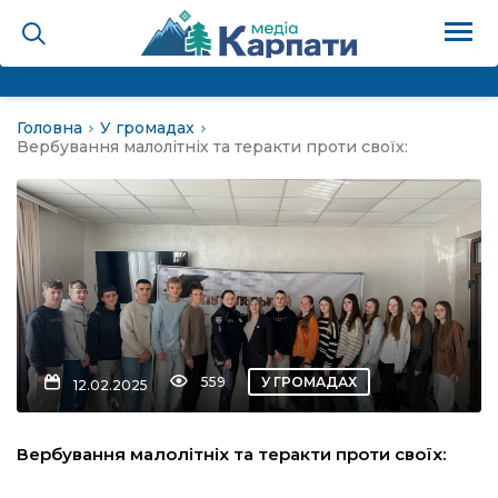
Головна
У громадах
на
Вербування малолітніх та теракти проти своїх:
Карпати: голос гірського
мадах
 знати
559
У ГРОМАДАХ
12.02.2025
лля
Вербування малолітніх та теракти проти своїх:
опит холєра, шо вповідає
а