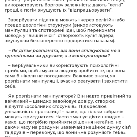
використовують боргову залежність: дають “легкі”
гроші, а потім змушують їх “відпрацьовувати”.
Завербувати підлітків можуть і через релігійні або
псевдоідеологічні структури (використовують
маніпуляції та спотворені ідеї, щоб переконати
молодь у “вищій місії”; створюють культ лідера,
змушуючи беззаперечно підкорятися наказам).
– Як дітям розпізнати, що вони спілкуються не з
однолітками чи друзями, а з маніпулятором?
– Вербувальники використовують психологічні
прийоми, щоб змусити людину зробити те, що вона
сама б ніколи не погодилася. Важливо знати, як
розпізнати маніпуляції, вчасно реагувати і захистити
себе.
Як розпізнати маніпулятора? Він надто привітний та
ввічливий – швидко завойовує довіру, створює
відчуття «особливих стосунків». Підкреслює
унікальність пропозиції – каже, що тільки «обрані»
можуть приєднатися. Часто змушує діяти швидко –
каже, що потрібно прийняти рішення негайно, не
даючи часу на роздуми. Зазвичай знецінює думку сім’ї
та друзів – переконує, що вони «не розуміють тебе».