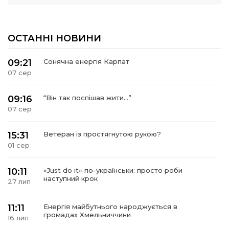
ОСТАННІ НОВИНИ
09:21
Сонячна енергія Карпат
07 сер
09:16
“Він так поспішав жити…”
07 сер
15:31
Ветеран із простягнутою рукою?
01 сер
10:11
«Just do it» по-українськи: просто роби
наступний крок
27 лип
11:11
Енергія майбутнього народжується в
громадах Хмельниччини
16 лип