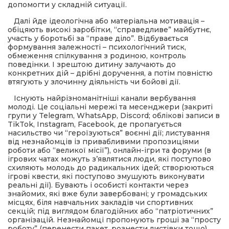
допомогти у складній ситуації.
Далі йде ідеологічна або матеріальна мотивація –
обіцяють високі заробітки, “справедливе” майбутнє,
участь у боротьбі за “праве діло”. Відбувається
формування залежності – психологічний тиск,
обмеження спілкування з родиною, контроль
поведінки. І зрештою дитину залучають до
конкретних дій – дрібні доручення, а потім повністю
втягують у злочинну діяльність чи бойові дії.
Існують найрізноманітніші канали вербування
молоді. Це соціальні мережі та месенджери (закриті
групи у Telegram, WhatsApp, Discord; облікові записи в
TikTok, Instagram, Facebook, де пропагується
насильство чи “героїзуються” воєнні дії; листування
від незнайомців із привабливими пропозиціями
роботи або “великої місії”), онлайн-ігри та форуми (в
ігрових чатах можуть з’являтися люди, які поступово
схиляють молодь до радикальних ідей; створюються
ігрові квести, які поступово змушують виконувати
реальні дії). Бувають і особисті контакти через
знайомих, які вже були завербовані; у громадських
місцях, біля навчальних закладів чи спортивних
секцій; під виглядом благодійних або “патріотичних”
організацій. Незнайомці пропонують гроші за “просту
роботу” (перенести пакет, рознести листівки тощо),