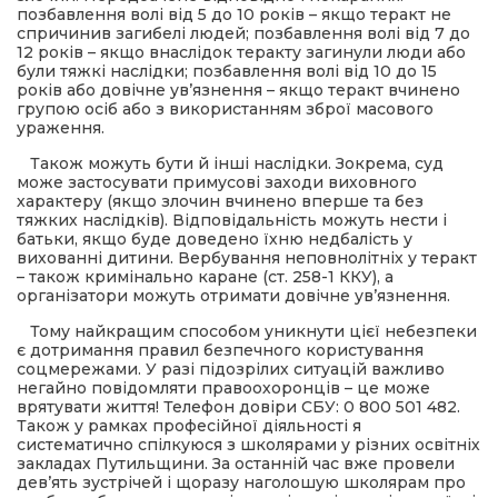
позбавлення волі від 5 до 10 років – якщо теракт не
спричинив загибелі людей; позбавлення волі від 7 до
12 років – якщо внаслідок теракту загинули люди або
були тяжкі наслідки; позбавлення волі від 10 до 15
років або довічне ув’язнення – якщо теракт вчинено
групою осіб або з використанням зброї масового
ураження.
Також можуть бути й інші наслідки. Зокрема, суд
може застосувати примусові заходи виховного
характеру (якщо злочин вчинено вперше та без
тяжких наслідків). Відповідальність можуть нести і
батьки, якщо буде доведено їхню недбалість у
вихованні дитини. Вербування неповнолітніх у теракт
– також кримінально каране (ст. 258-1 ККУ), а
організатори можуть отримати довічне ув’язнення.
Тому найкращим способом уникнути цієї небезпеки
є дотримання правил безпечного користування
соцмережами. У разі підозрілих ситуацій важливо
негайно повідомляти правоохоронців – це може
врятувати життя! Телефон довіри СБУ: 0 800 501 482.
Також у рамках професійної діяльності я
систематично спілкуюся з школярами у різних освітніх
закладах Путильщини. За останній час вже провели
дев’ять зустрічей і щоразу наголошую школярам про