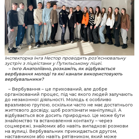
 повернення
а умови придбання
и
и та контакти
Інспекторка Інга Нестор проводить роз’яснювальну
зустріч з ліцеїстами у Путильському ліцеї.
– Інго Анатоліївно, розкажіть, як відбувається
вербування молоді та які канали використовують
вербувальники?
– Вербування – це прихований, але добре
організований процес, під час якого людей залучають
до незаконної діяльності. Молодь є особливо
вразливою групою, оскільки часто не має достатнього
життєвого досвіду, щоб розпізнати маніпуляції. А
відбувається все досить природньо. Це може бути
знайомство та встановлення контакту – через
соцмережі, знайомих або навіть випадкові розмови
на вулиці. Вербувальник прикидається другом,
наставником або навіть рятівником, який може