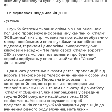
особисту безпеку та суспільну відповідальність за їхні
дії.
Спілкувалася Людмила ФЕДЮК.
До теми
Служба безпеки України спільно з Національною
поліцією продовжує інформаційну кампанію “Спали”
ФСБшника”, яка спрямована на протидію вербуванню
молоді російськими спецслужбами та запобіганню
підпалам, терактам і диверсіям. Використовуючи
ключовий меседж – “Не пали своїх! “Спали» ворога!”,
СБУ закликає молодь повідомляти про будь-які
спроби вербувань у спеціальний чатбот “Спали”
ФСБшника”
Для цього достатньо вказати деталі пропозицій від
ворога, а також номер телефону чи нікнейм особи, яка
схиляла до злочину. Передана інформація є
конфіденційною, вона ретельно перевіряється
співробітниками СБУ. Станом на сьогодні до чатботу
“Спали” ФСБшника”, який запрацював у середині
грудня 2024 року, вже надійшло понад 1300
повідомлень. Усі вони стосувалися спроб
представників спецслужб РФ залучити українців до
вчинення різного роду злочинів, мета яких –